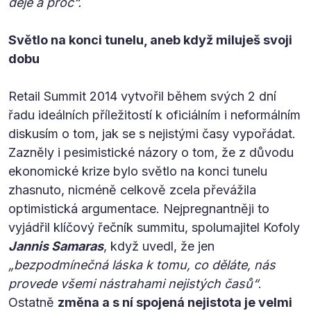
děje a proč“.
Světlo na konci tunelu, aneb když miluješ svoji
dobu
Retail Summit 2014 vytvořil během svých 2 dní
řadu ideálních příležitostí k oficiálním i neformálním
diskusím o tom, jak se s nejistými časy vypořádat.
Zazněly i pesimistické názory o tom, že z důvodu
ekonomické krize bylo světlo na konci tunelu
zhasnuto, nicméně celkově zcela převážila
optimistická argumentace. Nejpregnantněji to
vyjádřil klíčový řečník summitu, spolumajitel Kofoly
Jannis Samaras
, když uvedl, že jen
„bezpodmínečná láska k tomu, co děláte, nás
provede všemi nástrahami nejistých časů“
.
Ostatně
změna a s ní spojená nejistota je velmi