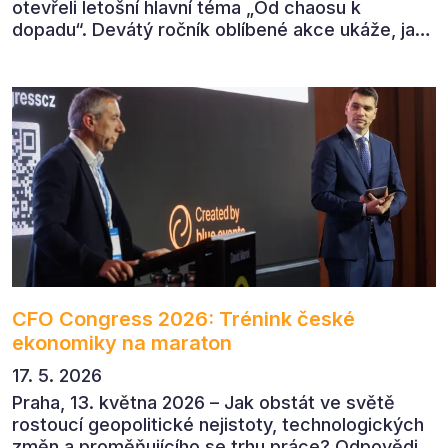
otevřeli letošní hlavní téma „Od chaosu k
dopadu“. Devátý ročník oblíbené akce ukáže, jak
v dnešním přehlceném prostředí vytvářet
komunikaci s měřitelným dopadem.
CFO Congress 2026: Trénink české
ekonomiky na maraton
17. 5. 2026
Praha, 13. května 2026 – Jak obstát ve světě
rostoucí geopolitické nejistoty, technologických
změn a proměňujícího se trhu práce? Odpovědi