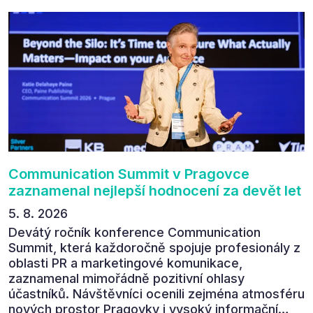
Communication Summit v Pragovce
zaznamenal nejlepší hodnocení za devět let
5. 8. 2026
Devátý ročník konference Communication
Summit, která každoročně spojuje profesionály z
oblasti PR a marketingové komunikace,
zaznamenal mimořádně pozitivní ohlasy
účastníků. Návštěvníci ocenili zejména atmosféru
nových prostor Pragovky i vysoký informační