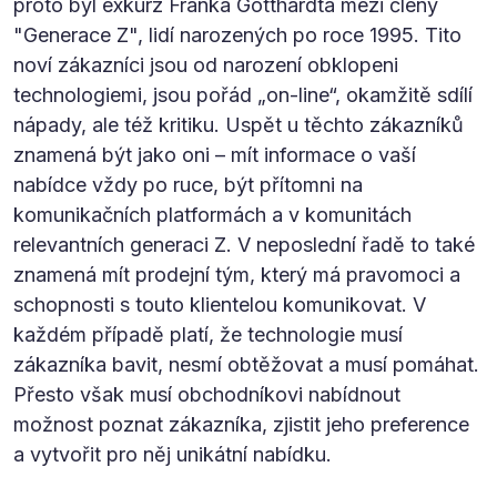
proto byl exkurz Franka Gotthardta mezi členy
"Generace Z", lidí narozených po roce 1995. Tito
noví zákazníci jsou od narození obklopeni
technologiemi, jsou pořád „on-line“, okamžitě sdílí
nápady, ale též kritiku. Uspět u těchto zákazníků
znamená být jako oni – mít informace o vaší
nabídce vždy po ruce, být přítomni na
komunikačních platformách a v komunitách
relevantních generaci Z. V neposlední řadě to také
znamená mít prodejní tým, který má pravomoci a
schopnosti s touto klientelou komunikovat. V
každém případě platí, že technologie musí
zákazníka bavit, nesmí obtěžovat a musí pomáhat.
Přesto však musí obchodníkovi nabídnout
možnost poznat zákazníka, zjistit jeho preference
a vytvořit pro něj unikátní nabídku.