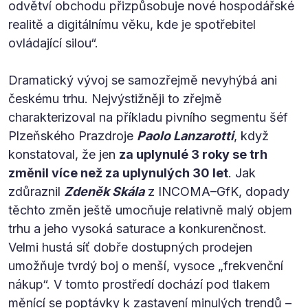
odvětví obchodu přizpůsobuje nové hospodářské
realitě a digitálnímu věku, kde je spotřebitel
ovládající silou“.
Dramatický vývoj se samozřejmě nevyhýbá ani
českému trhu. Nejvýstižněji to zřejmě
charakterizoval na příkladu pivního segmentu šéf
Plzeňského Prazdroje
Paolo Lanzarotti
, když
konstatoval, že jen
za uplynulé 3 roky se trh
změnil více než za uplynulých 30 let
. Jak
zdůraznil
Zdeněk Skála
z INCOMA–GfK, dopady
těchto změn ještě umocňuje relativně malý objem
trhu a jeho vysoká saturace a konkurenčnost.
Velmi hustá síť dobře dostupných prodejen
umožňuje tvrdý boj o menší, vysoce „frekvenční
nákup“. V tomto prostředí dochází pod tlakem
měnící se poptávky k zastavení minulých trendů –