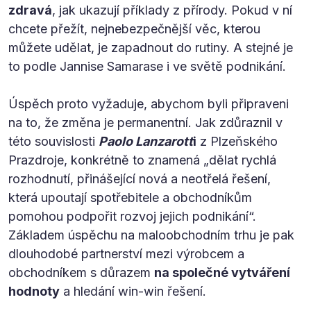
zdravá
, jak ukazují příklady z přírody. Pokud v ní
chcete přežít, nejnebezpečnější věc, kterou
můžete udělat, je zapadnout do rutiny. A stejné je
to podle Jannise Samarase i ve světě podnikání.
Úspěch proto vyžaduje, abychom byli připraveni
na to, že změna je permanentní. Jak zdůraznil v
této souvislosti
Paolo Lanzarott
i
z Plzeňského
Prazdroje, konkrétně to znamená „dělat rychlá
rozhodnutí, přinášející nová a neotřelá řešení,
která upoutají spotřebitele a obchodníkům
pomohou podpořit rozvoj jejich podnikání“.
Základem úspěchu na maloobchodním trhu je pak
dlouhodobé partnerství mezi výrobcem a
obchodníkem s důrazem
na společné vytváření
hodnoty
a hledání win-win řešení.