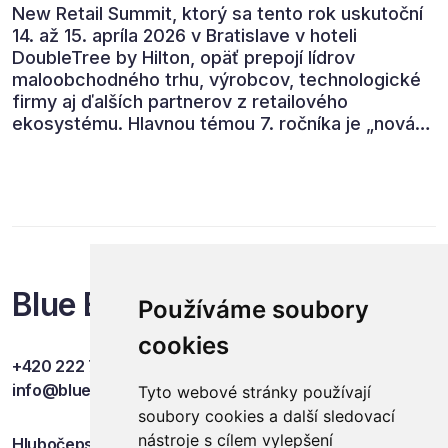
New Retail Summit, ktorý sa tento rok uskutoční
14. až 15. apríla 2026 v Bratislave v hoteli
DoubleTree by Hilton, opäť prepojí lídrov
maloobchodného trhu, výrobcov, technologické
firmy aj ďalších partnerov z retailového
ekosystému. Hlavnou témou 7. ročníka je „nová
rovnováha obchodu“.
Blue Events
Používáme soubory
cookies
+420 222 749 841
info@blueevents.eu
Tyto webové stránky používají
soubory cookies a další sledovací
nástroje s cílem vylepšení
Hlubočepská 701/38c