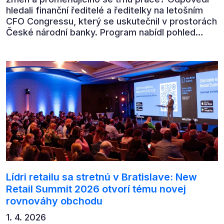
hledali finanční ředitelé a ředitelky na letošním
CFO Congressu, který se uskutečnil v prostorách
České národní banky. Program nabídl pohled
předních ekonomů, podnikatelů i lídrů českého
byznysu na ekonomický vývoj, umělou inteligenci,
automatizaci, leadership i budoucnost role CFO.
Lídri retailu sa stretnú v Bratislave: New
Retail Summit 2026 otvorí tému novej
rovnováhy obchodu
1. 4. 2026