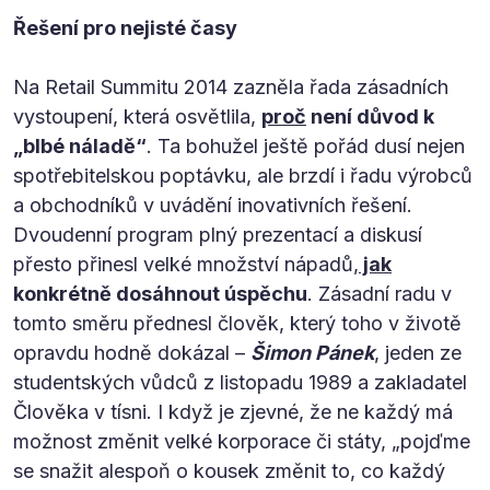
Řešení pro nejisté časy
Na Retail Summitu 2014 zazněla řada zásadních
vystoupení, která osvětlila,
proč
není důvod k
„blbé náladě“
. Ta bohužel ještě pořád dusí nejen
spotřebitelskou poptávku, ale brzdí i řadu výrobců
a obchodníků v uvádění inovativních řešení.
Dvoudenní program plný prezentací a diskusí
přesto přinesl velké množství nápadů,
jak
konkrétně dosáhnout úspěchu
. Zásadní radu v
tomto směru přednesl člověk, který toho v životě
opravdu hodně dokázal –
Šimon Pánek
, jeden ze
studentských vůdců z listopadu 1989 a zakladatel
Člověka v tísni. I když je zjevné, že ne každý má
možnost změnit velké korporace či státy, „pojďme
se snažit alespoň o kousek změnit to, co každý