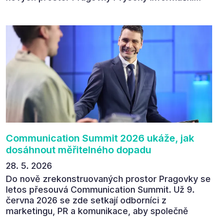
přínos programu. Celkem 90 % respondentů v
následném průzkumu uvedlo, že se plánuje
zúčastnit i příštího ročníku. „Příjemná konference,
výborný program, hezké prostory, Daniel Stach
absolutně nejlepší moderátor!!!“ Tak shrnul
Communication Summit jeden z 330 účastníků ve
své zpětné vazbě. Ta potvrdila, co bylo slyšet i
cítit po celý 9. červen v Pragovce – že ročník s
tématem „Od chaosu k dopadu“ se skutečně
povedl.
Communication Summit 2026 ukáže, jak
dosáhnout měřitelného dopadu
28. 5. 2026
Do nově zrekonstruovaných prostor Pragovky se
letos přesouvá Communication Summit. Už 9.
června 2026 se zde setkají odborníci z
marketingu, PR a komunikace, aby společně