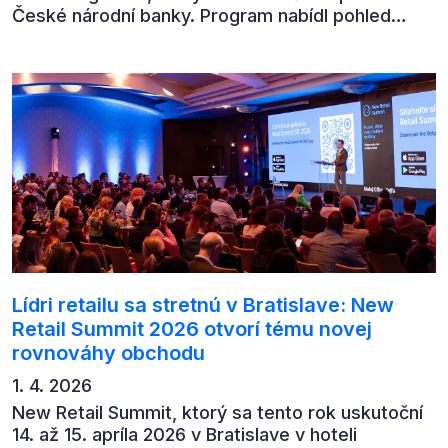
České národní banky. Program nabídl pohled
předních ekonomů, podnikatelů i lídrů českého
byznysu na ekonomický vývoj, umělou inteligenci,
automatizaci, leadership i budoucnost role CFO.
Lídri retailu sa stretnú v Bratislave: New
Retail Summit 2026 otvorí tému novej
rovnováhy obchodu
1. 4. 2026
New Retail Summit, ktorý sa tento rok uskutoční
14. až 15. apríla 2026 v Bratislave v hoteli