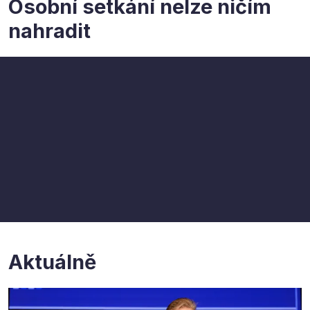
Osobní setkání nelze ničím
nahradit
Aktuálně