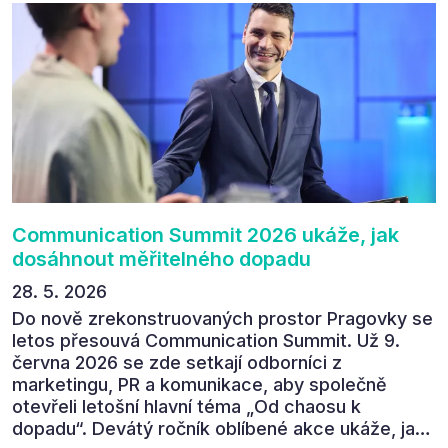
zúčastnit i příštího ročníku. „Příjemná konference,
výborný program, hezké prostory, Daniel Stach
absolutně nejlepší moderátor!!!“ Tak shrnul
Communication Summit jeden z 330 účastníků ve
své zpětné vazbě. Ta potvrdila, co bylo slyšet i
cítit po celý 9. červen v Pragovce – že ročník s
tématem „Od chaosu k dopadu“ se skutečně
povedl.
Communication Summit 2026 ukáže, jak
dosáhnout měřitelného dopadu
28. 5. 2026
Do nově zrekonstruovaných prostor Pragovky se
letos přesouvá Communication Summit. Už 9.
června 2026 se zde setkají odborníci z
marketingu, PR a komunikace, aby společně
otevřeli letošní hlavní téma „Od chaosu k
dopadu“. Devátý ročník oblíbené akce ukáže, jak