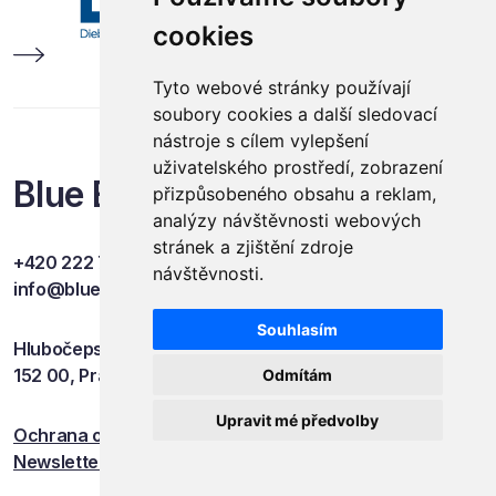
cookies
Tyto webové stránky používají
soubory cookies a další sledovací
nástroje s cílem vylepšení
uživatelského prostředí, zobrazení
Blue Events
přizpůsobeného obsahu a reklam,
analýzy návštěvnosti webových
stránek a zjištění zdroje
+420 222 749 841
návštěvnosti.
info@blueevents.eu
Souhlasím
Hlubočepská 701/38c
152 00, Praha 5
Odmítám
Upravit mé předvolby
Ochrana osobních údajů
Newsletter