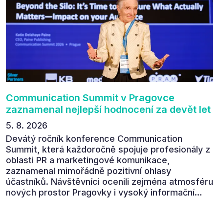
Communication Summit v Pragovce
zaznamenal nejlepší hodnocení za devět let
5. 8. 2026
Devátý ročník konference Communication
Summit, která každoročně spojuje profesionály z
oblasti PR a marketingové komunikace,
zaznamenal mimořádně pozitivní ohlasy
účastníků. Návštěvníci ocenili zejména atmosféru
nových prostor Pragovky i vysoký informační
přínos programu. Celkem 90 % respondentů v
následném průzkumu uvedlo, že se plánuje