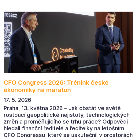
v dnešním přehlceném prostředí vytvářet
komunikaci s měřitelným dopadem.
CFO Congress 2026: Trénink české
ekonomiky na maraton
17. 5. 2026
Praha, 13. května 2026 – Jak obstát ve světě
rostoucí geopolitické nejistoty, technologických
změn a proměňujícího se trhu práce? Odpovědi
hledali finanční ředitelé a ředitelky na letošním
CFO Congressu, který se uskutečnil v prostorách