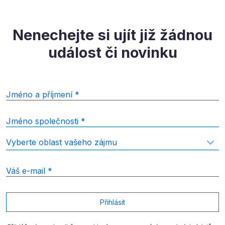
Nenechejte si ujít již žádnou
událost či novinku
Jméno a příjmení
Jméno společnosti
Vyberte oblast vašeho zájmu
Všechny kategorie
Efektivní řízení firmy
Marketing a komunikace
Primetime
Retail
Váš e-mail
Přihlásit