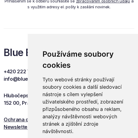
Přihlášením se k odběru souhlasíte se
zpracováním osobních údajů
a
s využitím adresy el. pošty k zasílání novinek.
Blue Events
Používáme soubory
cookies
+420 222 749 841
info@blueevents.eu
Tyto webové stránky používají
soubory cookies a další sledovací
nástroje s cílem vylepšení
Hlubočepská 701/38c
uživatelského prostředí, zobrazení
152 00, Praha 5
přizpůsobeného obsahu a reklam,
analýzy návštěvnosti webových
Ochrana osobních údajů
stránek a zjištění zdroje
Newsletter
návštěvnosti.