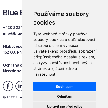
Blue Events
Používáme soubory
cookies
+420 222 749 841
info@blueevents.eu
Tyto webové stránky používají
soubory cookies a další sledovací
nástroje s cílem vylepšení
Hlubočepská 701/38c
uživatelského prostředí, zobrazení
152 00, Praha 5
přizpůsobeného obsahu a reklam,
analýzy návštěvnosti webových
Ochrana osobních údajů
stránek a zjištění zdroje
Newsletter
návštěvnosti.
Souhlasím
Odmítám
© 2022 Blue Events
Upravit mé předvolby