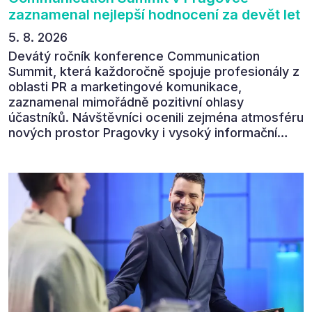
zaznamenal nejlepší hodnocení za devět let
5. 8. 2026
Devátý ročník konference Communication
Summit, která každoročně spojuje profesionály z
oblasti PR a marketingové komunikace,
zaznamenal mimořádně pozitivní ohlasy
účastníků. Návštěvníci ocenili zejména atmosféru
nových prostor Pragovky i vysoký informační
přínos programu. Celkem 90 % respondentů v
následném průzkumu uvedlo, že se plánuje
zúčastnit i příštího ročníku. „Příjemná konference,
výborný program, hezké prostory, Daniel Stach
absolutně nejlepší moderátor!!!“ Tak shrnul
Communication Summit jeden z 330 účastníků ve
své zpětné vazbě. Ta potvrdila, co bylo slyšet i
cítit po celý 9. červen v Pragovce – že ročník s
tématem „Od chaosu k dopadu“ se skutečně
povedl.