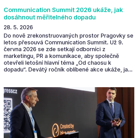
Communication Summit 2026 ukáže, jak
dosáhnout měřitelného dopadu
28. 5. 2026
Do nově zrekonstruovaných prostor Pragovky se
letos přesouvá Communication Summit. Už 9.
června 2026 se zde setkají odborníci z
marketingu, PR a komunikace, aby společně
otevřeli letošní hlavní téma „Od chaosu k
dopadu“. Devátý ročník oblíbené akce ukáže, jak
v dnešním přehlceném prostředí vytvářet
komunikaci s měřitelným dopadem.