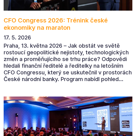
CFO Congress 2026: Trénink české
ekonomiky na maraton
17. 5. 2026
Praha, 13. května 2026 – Jak obstát ve světě
rostoucí geopolitické nejistoty, technologických
změn a proměňujícího se trhu práce? Odpovědi
hledali finanční ředitelé a ředitelky na letošním
CFO Congressu, který se uskutečnil v prostorách
České národní banky. Program nabídl pohled
předních ekonomů, podnikatelů i lídrů českého
byznysu na ekonomický vývoj, umělou inteligenci,
automatizaci, leadership i budoucnost role CFO.