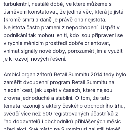
turbulentní, nestálé době, ve které můžeme s
úsměvem konstatovat, že jediná věc, která je jistá
(kromě smrti a daní) je právě ona nejistota.
Nejistota často pramení z nepochopení. Uspět v
podnikání tak mohou jen ti, kdo jsou připraveni se
v rychle měnícím prostředí dobře orientovat,
vnímat signály nové doby, porozumět jim a využít
je k rozvoji nových řešení.
Ambicí organizátorů Retail Summitu 2014 tedy bylo
zaměřit dvoudenní program Retail Summitu na
hledání cest, jak uspět v časech, které nejsou
zrovna jednoduché a stabilní. O tom, že tato
témata rezonují s aktéry českého obchodního trhu,
svědčí více než 600 registrovaných účastníků z
řad dodavatelů i obchodníků přihlášených měsíc
před akcí. Své místo na Summitu si zajistili téměř