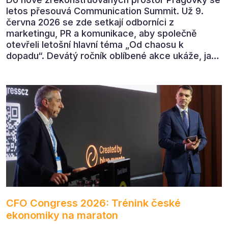
letos přesouvá Communication Summit. Už 9.
června 2026 se zde setkají odborníci z
marketingu, PR a komunikace, aby společně
otevřeli letošní hlavní téma „Od chaosu k
dopadu“. Devátý ročník oblíbené akce ukáže, jak
v dnešním přehlceném prostředí vytvářet
komunikaci s měřitelným dopadem.
CFO Congress 2026: Trénink české
ekonomiky na maraton