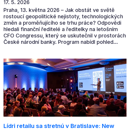
17. 5. 2026
Praha, 13. května 2026 – Jak obstát ve světě
rostoucí geopolitické nejistoty, technologických
změn a proměňujícího se trhu práce? Odpovědi
hledali finanční ředitelé a ředitelky na letošním
CFO Congressu, který se uskutečnil v prostorách
České národní banky. Program nabídl pohled
předních ekonomů, podnikatelů i lídrů českého
byznysu na ekonomický vývoj, umělou inteligenci,
automatizaci, leadership i budoucnost role CFO.
Lídri retailu sa stretnú v Bratislave: New