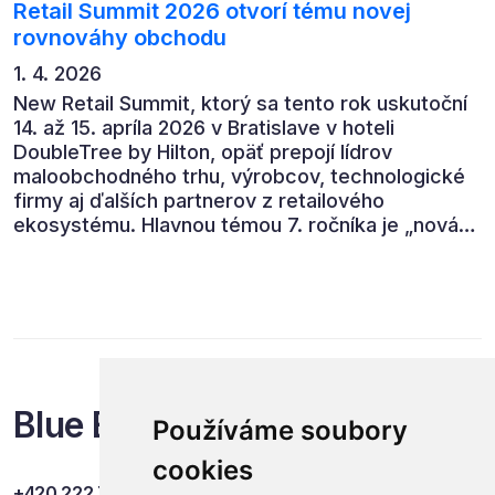
Retail Summit 2026 otvorí tému novej
rovnováhy obchodu
1. 4. 2026
New Retail Summit, ktorý sa tento rok uskutoční
14. až 15. apríla 2026 v Bratislave v hoteli
DoubleTree by Hilton, opäť prepojí lídrov
maloobchodného trhu, výrobcov, technologické
firmy aj ďalších partnerov z retailového
ekosystému. Hlavnou témou 7. ročníka je „nová
rovnováha obchodu“.
Blue Events
Používáme soubory
cookies
+420 222 749 841