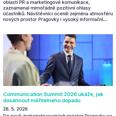
oblasti PR a marketingové komunikace,
zaznamenal mimořádně pozitivní ohlasy
účastníků. Návštěvníci ocenili zejména atmosféru
nových prostor Pragovky i vysoký informační
přínos programu. Celkem 90 % respondentů v
následném průzkumu uvedlo, že se plánuje
zúčastnit i příštího ročníku. „Příjemná konference,
výborný program, hezké prostory, Daniel Stach
absolutně nejlepší moderátor!!!“ Tak shrnul
Communication Summit jeden z 330 účastníků ve
své zpětné vazbě. Ta potvrdila, co bylo slyšet i
cítit po celý 9. červen v Pragovce – že ročník s
tématem „Od chaosu k dopadu“ se skutečně
povedl.
Communication Summit 2026 ukáže, jak
dosáhnout měřitelného dopadu
28. 5. 2026
Do nově zrekonstruovaných prostor Pragovky se