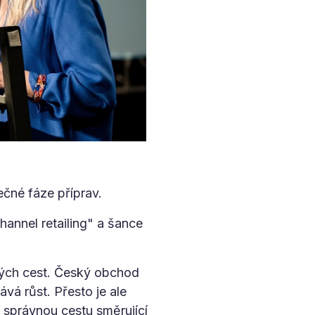
čné fáze příprav.
annel retailing" a šance
ových cest. Český obchod
á růst. Přesto je ale
a správnou cestu směrující