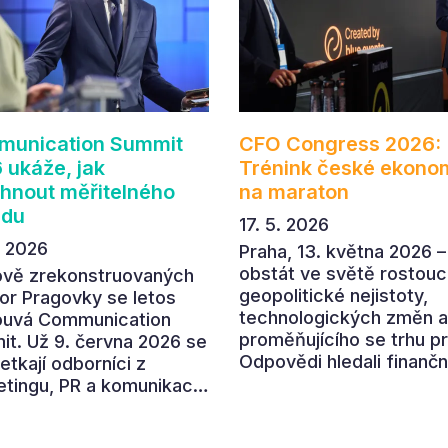
unication Summit
CFO Congress 2026:
 ukáže, jak
Trénink české ekono
hnout měřitelného
na maraton
adu
17. 5. 2026
. 2026
Praha, 13. května 2026 –
obstát ve světě rostouc
ově zrekonstruovaných
geopolitické nejistoty,
or Pragovky se letos
technologických změn a
ouvá Communication
proměňujícího se trhu p
t. Už 9. června 2026 se
Odpovědi hledali finančn
etkají odborníci z
ředitelé a ředitelky na
tingu, PR a komunikace,
letošním CFO Congressu
polečně otevřeli letošní
který se uskutečnil v
í téma „Od chaosu k