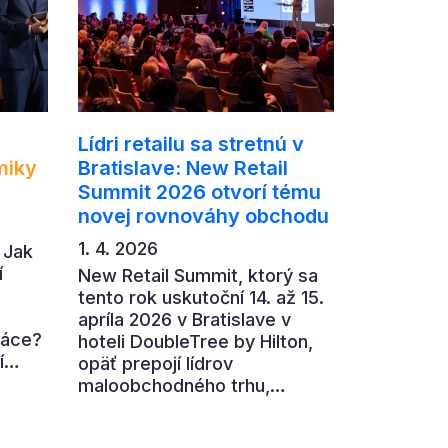
Lídri retailu sa stretnú v
miky
Bratislave: New Retail
Summit 2026 otvorí tému
novej rovnováhy obchodu
1. 4. 2026
 Jak
í
New Retail Summit, ktorý sa
tento rok uskutoční 14. až 15.
apríla 2026 v Bratislave v
ráce?
hoteli DoubleTree by Hilton,
í
opäť prepojí lídrov
maloobchodného trhu,
,
výrobcov, technologické
firmy aj ďalších partnerov z