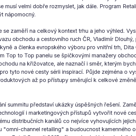
e musí velmi dobře rozmyslet, jak dále. Program Retai
ýt nápomocný.
ne se zaměří na celkový kontext trhu a jeho výhled. Vys
azu obchodu a cestovního ruch ČR, Vladimír Dlouhý,
yně a členka evropského výboru pro vnitřní trh,‎ Dit
cím Top to Top panelu se špičkovými manažery obcho
 obchodu na křižovatce, ale naznačí i směr, kterým byc
ro tyto nové cesty sérii inspirací. Půjde zejména o vy
roduktových až po přístupy směrující k celkové změně
dnání summitu představí ukázky úspěšných řešení. Zamě
echnologií i marketingových přístupů vytvořit nové ces
ému distribučních kanálů co nejvíce vyhovujících jejic
ou "omni-channel retailing" a budoucnost kamenného