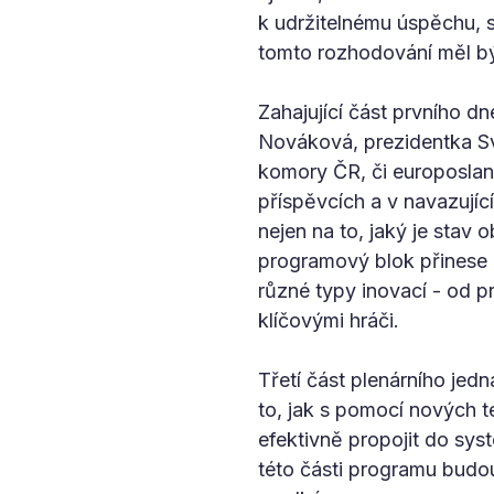
k udržitelnému úspěchu, s
tomto rozhodování měl b
Zahajující část prvního d
Nováková, prezidentka Sv
komory ČR, či europoslank
příspěvcích a v navazují
nejen na to, jaký je stav
programový blok přinese p
různé typy inovací - od p
klíčovými hráči.
Třetí část plenárního je
to, jak s pomocí nových t
efektivně propojit do syst
této části programu bud