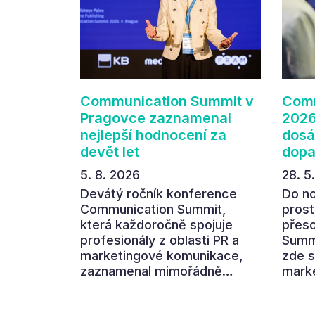
Communication Summit v
Comm
Pragovce zaznamenal
2026
nejlepší hodnocení za
dosá
devět let
dop
5. 8. 2026
28. 5
Devátý ročník konference
Do n
Communication Summit,
prost
která každoročně spojuje
přes
profesionály z oblasti PR a
Summi
marketingové komunikace,
zde s
zaznamenal mimořádně
marke
pozitivní ohlasy účastníků.
aby s
Návštěvníci ocenili zejména
hlavn