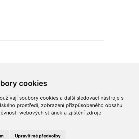
ní
retailového ekosystému.
ohled
Hlavnou témou 7. ročníka je
„nová rovnováha obchodu“.
ého
,
 i
bory cookies
údajů
užívají soubory cookies a další sledovací nástroje s
elského prostředí, zobrazení přizpůsobeného obsahu
© 2022 Blue Events
těvnosti webových stránek a zjištění zdroje
ám
Upravit mé předvolby