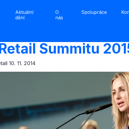
Aktuální
O
Spolupráce
Kon
dění
nás
Retail Summitu 2015
etail 10. 11. 2014