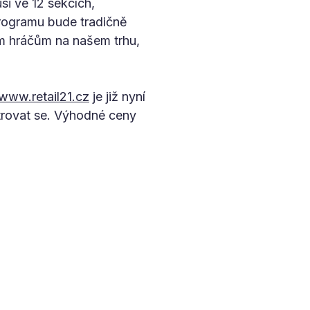
si ve 12 sekcích,
programu bude tradičně
m hráčům na našem trhu,
www.retail21.cz
je již nyní
trovat se. Výhodné ceny