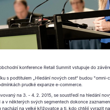
obchodní konference Retail Summit vstupuje do závěre
íku s podtitulem „Hledání nových cest“ budou "omni-ch
dmínkách prudké expanze e-commerce.
avovaný na 3. - 4. 2. 2015, se soustředí na hledání n
hl a v některých svých segmentech dokonce zaznamenáv
 nachází na velké křižovatce a ti, kdo chtějí vyrazit n