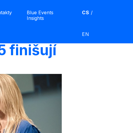
takty
Blue Events
CS
/
Insights
EN
 finišují