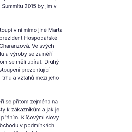
l Summitu 2015 by jim v
toupí v ní mimo jiné Marta
 prezident Hospodářské
a Charanzová. Ve svých
du a výroby se zaměří
hom se měli ubírat. Druhý
stoupení prezentující
 trhu a vztahů mezi jeho
ří se přitom zejména na
ty k zákazníkům a jak je
h přáním. Klíčovými slovy
 obchodu v podmínkách