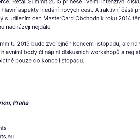
. Retail Summit 2015 přinese i velmi intenzivní disku
lavní aspekty hledání nových cest. Atraktivní částí 
ý s udílením cen MasterCard Obchodník roku 2014 tě
hu nacházejí nejdále.
Summitu 2015 bude zveřejněn koncem listopadu, ale na
 hlavními body či náplní diskusních workshopů a regis
 platné pouze do konce listopadu.
rion, Praha
nts
ts.eu