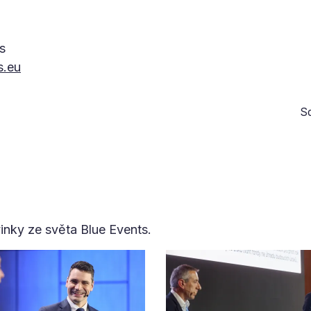
s
s.eu
Sd
vinky ze světa Blue Events.