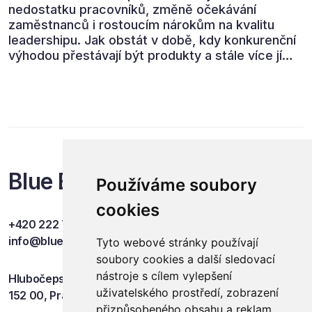
nedostatku pracovníků, změně očekávání
zaměstnanců i rostoucím nárokům na kvalitu
leadershipu. Jak obstát v době, kdy konkurenční
výhodou přestávají být produkty a stále více jí
jsou lidé? Odpovědi nabídla konference Lidský
kapitál 2026, která přivedla do Prahy přední
odbornice a odborníky z českých i mezinárodních
firem.
Blue Events
Používáme soubory
cookies
+420 222 749 841
info@blueevents.eu
Tyto webové stránky používají
soubory cookies a další sledovací
nástroje s cílem vylepšení
Hlubočepská 701/38c
uživatelského prostředí, zobrazení
152 00, Praha 5
přizpůsobeného obsahu a reklam,