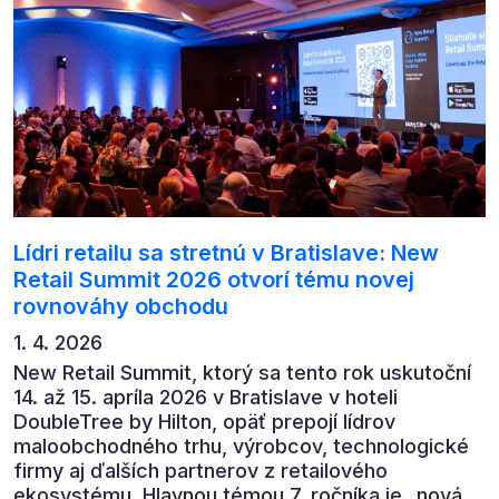
automatizaci, leadership i budoucnost role CFO.
Lídri retailu sa stretnú v Bratislave: New
Retail Summit 2026 otvorí tému novej
rovnováhy obchodu
1. 4. 2026
New Retail Summit, ktorý sa tento rok uskutoční
14. až 15. apríla 2026 v Bratislave v hoteli
DoubleTree by Hilton, opäť prepojí lídrov
maloobchodného trhu, výrobcov, technologické
firmy aj ďalších partnerov z retailového
ekosystému. Hlavnou témou 7. ročníka je „nová