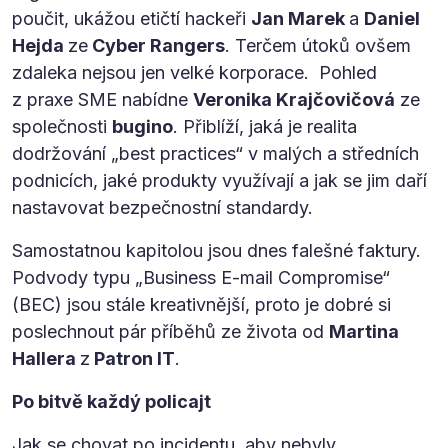
poučit, ukážou etičtí hackeři
Jan Marek
a
Daniel
Hejda
ze
Cyber Rangers
. Terčem útoků ovšem
zdaleka nejsou jen velké korporace. Pohled
z praxe SME nabídne
Veronika Krajčovičová
ze
společnosti
bugino
. Přiblíží, jaká je realita
dodržování „best practices“ v malých a středních
podnicích, jaké produkty využívají a jak se jim daří
nastavovat bezpečnostní standardy.
Samostatnou kapitolou jsou dnes falešné faktury.
Podvody typu „Business E-mail Compromise“
(BEC) jsou stále kreativnější, proto je dobré si
poslechnout pár příběhů ze života od
Martina
Hallera
z
Patron IT
.
Po bitvě každý policajt
Jak se chovat po incidentu, aby nebyly