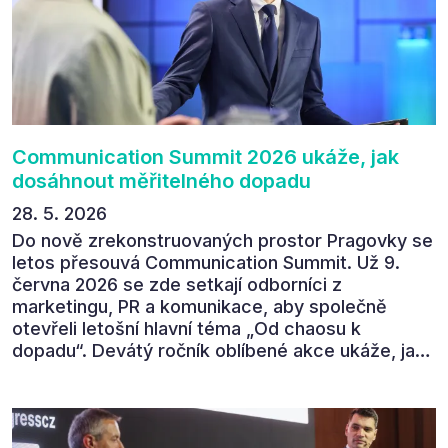
Communication Summit 2026 ukáže, jak
dosáhnout měřitelného dopadu
28. 5. 2026
Do nově zrekonstruovaných prostor Pragovky se
letos přesouvá Communication Summit. Už 9.
června 2026 se zde setkají odborníci z
marketingu, PR a komunikace, aby společně
otevřeli letošní hlavní téma „Od chaosu k
dopadu“. Devátý ročník oblíbené akce ukáže, jak
v dnešním přehlceném prostředí vytvářet
komunikaci s měřitelným dopadem.