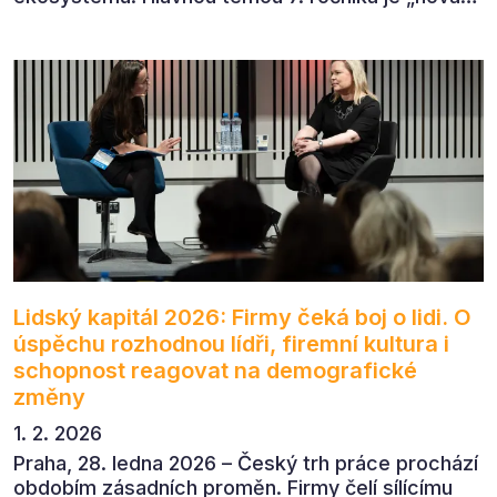
rovnováha obchodu“.
Lidský kapitál 2026: Firmy čeká boj o lidi. O
úspěchu rozhodnou lídři, firemní kultura i
schopnost reagovat na demografické
změny
1. 2. 2026
Praha, 28. ledna 2026 – Český trh práce prochází
obdobím zásadních proměn. Firmy čelí sílícímu