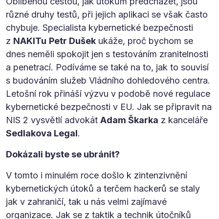
Oblíbenou cestou, jak útokům předcházet, jsou
různé druhy testů, při jejich aplikaci se však často
chybuje. Specialista kybernetické bezpečnosti
z
NAKITu
Petr Dušek
ukáže, proč bychom se
dnes neměli spokojit jen s testováním zranitelnosti
a penetrací. Podíváme se také na to, jak to souvisí
s budováním služeb Vládního dohledového centra.
Letošní rok přináší výzvu v podobě nové regulace
kybernetické bezpečnosti v EU. Jak se připravit na
NIS 2 vysvětlí advokát
Adam Škarka
z kanceláře
Sedlakova Legal
.
Dokázali byste se ubránit?
V tomto i minulém roce došlo k zintenzivnění
kybernetických útoků a terčem hackerů se staly
jak v zahraničí, tak u nás velmi zajímavé
organizace. Jak se z taktik a technik útočníků