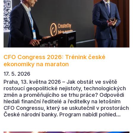
CFO Congress 2026: Trénink české
ekonomiky na maraton
17. 5. 2026
Praha, 13. května 2026 – Jak obstát ve světě
rostoucí geopolitické nejistoty, technologických
změn a proměňujícího se trhu práce? Odpovědi
hledali finanční ředitelé a ředitelky na letošním
CFO Congressu, který se uskutečnil v prostorách
České národní banky. Program nabídl pohled
předních ekonomů, podnikatelů i lídrů českého
byznysu na ekonomický vývoj, umělou inteligenci,