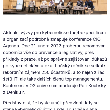
Aktuální výzvy pro kybernetické (ne)bezpečí firem
a organizací podrobně zmapuje konference CIO
Agenda. Dne 21. února 2023 proberou renomovaní
odborníci vše od prevence a legislativy, přes
příklady z praxe, až po správné zajišťování důkazů
po kybernetickém útoku. Loňský ročník se setkal s
rekordním zájmem 250 účastníků, a to nejen z řad
šéfů IT, ale také dalších členů top managementu.
Konferenci v O2 universum moderuje Petr Koubský
z Deníku N.
Představte si, že byste uměli předvídat, kdy se
stane kybernetický útok a kde jsou vaše slabá