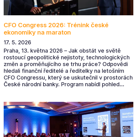
CFO Congress 2026: Trénink české
ekonomiky na maraton
17. 5. 2026
Praha, 13. května 2026 – Jak obstát ve světě
rostoucí geopolitické nejistoty, technologických
změn a proměňujícího se trhu práce? Odpovědi
hledali finanční ředitelé a ředitelky na letošním
CFO Congressu, který se uskutečnil v prostorách
České národní banky. Program nabídl pohled
předních ekonomů, podnikatelů i lídrů českého
byznysu na ekonomický vývoj, umělou inteligenci,
automatizaci, leadership i budoucnost role CFO.