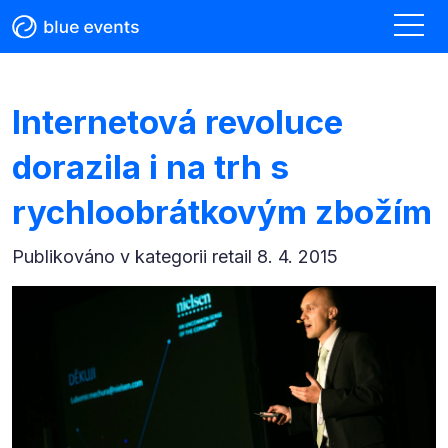
Internetová revoluce
dorazila i na trh s
rychloobrátkovým zbožím
Publikováno v kategorii
retail 8. 4. 2015