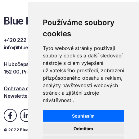
Blue Events
Používáme soubory
cookies
+420 222 749 841
info@blueevents.eu
Tyto webové stránky používají
soubory cookies a další sledovací
nástroje s cílem vylepšení
Hlubočepská 701/38c
uživatelského prostředí, zobrazení
152 00, Praha 5
přizpůsobeného obsahu a reklam,
analýzy návštěvnosti webových
Ochrana osobních údajů
stránek a zjištění zdroje
Newsletter
návštěvnosti.
Souhlasím
Odmítám
© 2022 Blue Events