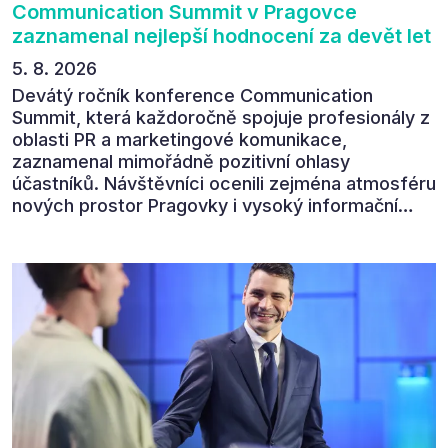
Communication Summit v Pragovce
zaznamenal nejlepší hodnocení za devět let
5. 8. 2026
Devátý ročník konference Communication
Summit, která každoročně spojuje profesionály z
oblasti PR a marketingové komunikace,
zaznamenal mimořádně pozitivní ohlasy
účastníků. Návštěvníci ocenili zejména atmosféru
nových prostor Pragovky i vysoký informační
přínos programu. Celkem 90 % respondentů v
následném průzkumu uvedlo, že se plánuje
zúčastnit i příštího ročníku. „Příjemná konference,
výborný program, hezké prostory, Daniel Stach
absolutně nejlepší moderátor!!!“ Tak shrnul
Communication Summit jeden z 330 účastníků ve
své zpětné vazbě. Ta potvrdila, co bylo slyšet i
cítit po celý 9. červen v Pragovce – že ročník s
tématem „Od chaosu k dopadu“ se skutečně
povedl.