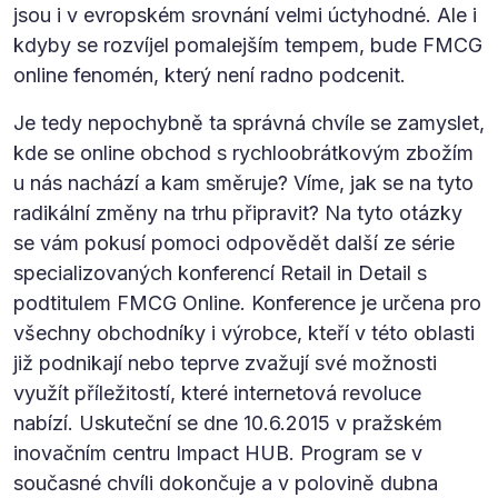
jsou i v evropském srovnání velmi úctyhodné. Ale i
kdyby se rozvíjel pomalejším tempem, bude FMCG
online fenomén, který není radno podcenit.
Je tedy nepochybně ta správná chvíle se zamyslet,
kde se online obchod s rychloobrátkovým zbožím
u nás nachází a kam směruje? Víme, jak se na tyto
radikální změny na trhu připravit? Na tyto otázky
se vám pokusí pomoci odpovědět další ze série
specializovaných konferencí Retail in Detail s
podtitulem FMCG Online. Konference je určena pro
všechny obchodníky i výrobce, kteří v této oblasti
již podnikají nebo teprve zvažují své možnosti
využít příležitostí, které internetová revoluce
nabízí. Uskuteční se dne 10.6.2015 v pražském
inovačním centru Impact HUB. Program se v
současné chvíli dokončuje a v polovině dubna