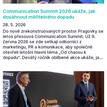
Communication Summit 2026 ukáže, jak
dosáhnout měřitelného dopadu
28. 5. 2026
Do nově zrekonstruovaných prostor Pragovky se
letos přesouvá Communication Summit. Už 9.
června 2026 se zde setkají odborníci z
marketingu, PR a komunikace, aby společně
otevřeli letošní hlavní téma „Od chaosu k
dopadu“. Devátý ročník oblíbené akce ukáže, jak
v dnešním přehlceném prostředí vytvářet
komunikaci s měřitelným dopadem.