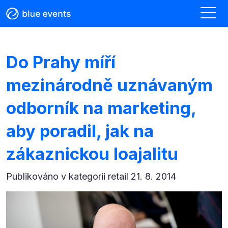
Do Prahy míří
mezinárodně uznávaným
odborník na marketing,
aby poradil, jak na
zákaznickou loajalitu
Publikováno v kategorii
retail 21. 8. 2014