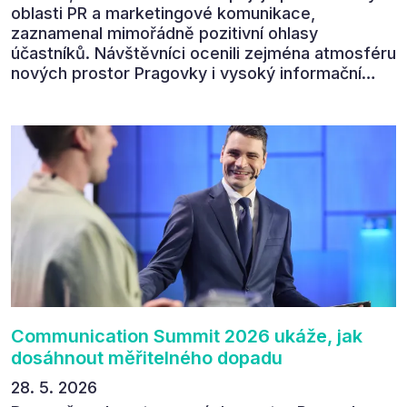
oblasti PR a marketingové komunikace,
zaznamenal mimořádně pozitivní ohlasy
účastníků. Návštěvníci ocenili zejména atmosféru
nových prostor Pragovky i vysoký informační
přínos programu. Celkem 90 % respondentů v
následném průzkumu uvedlo, že se plánuje
zúčastnit i příštího ročníku. „Příjemná konference,
výborný program, hezké prostory, Daniel Stach
absolutně nejlepší moderátor!!!“ Tak shrnul
Communication Summit jeden z 330 účastníků ve
své zpětné vazbě. Ta potvrdila, co bylo slyšet i
cítit po celý 9. červen v Pragovce – že ročník s
tématem „Od chaosu k dopadu“ se skutečně
povedl.
Communication Summit 2026 ukáže, jak
dosáhnout měřitelného dopadu
28. 5. 2026