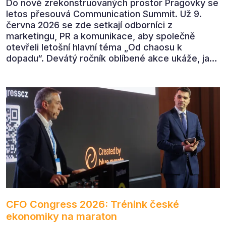
Do nově zrekonstruovaných prostor Pragovky se
letos přesouvá Communication Summit. Už 9.
června 2026 se zde setkají odborníci z
marketingu, PR a komunikace, aby společně
otevřeli letošní hlavní téma „Od chaosu k
dopadu“. Devátý ročník oblíbené akce ukáže, jak
v dnešním přehlceném prostředí vytvářet
komunikaci s měřitelným dopadem.
CFO Congress 2026: Trénink české
ekonomiky na maraton