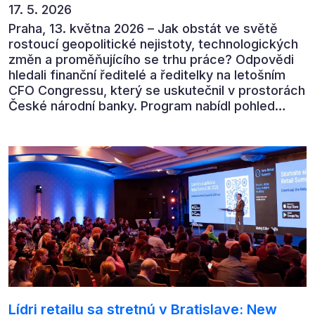
17. 5. 2026
Praha, 13. května 2026 – Jak obstát ve světě
rostoucí geopolitické nejistoty, technologických
změn a proměňujícího se trhu práce? Odpovědi
hledali finanční ředitelé a ředitelky na letošním
CFO Congressu, který se uskutečnil v prostorách
České národní banky. Program nabídl pohled
předních ekonomů, podnikatelů i lídrů českého
byznysu na ekonomický vývoj, umělou inteligenci,
automatizaci, leadership i budoucnost role CFO.
Lídri retailu sa stretnú v Bratislave: New