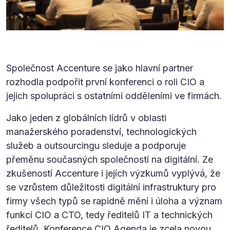
Společnost Accenture se jako hlavní partner
rozhodla podpořit první konferenci o roli CIO a
jejich spolupráci s ostatními odděleními ve firmách.
Jako jeden z globálních lídrů v oblasti
manažerského poradenství, technologických
služeb a outsourcingu sleduje a podporuje
přeměnu současných společností na digitální. Ze
zkušeností Accenture i jejích výzkumů vyplývá, že
se vzrůstem důležitosti digitální infrastruktury pro
firmy všech typů se rapidně mění i úloha a význam
funkcí CIO a CTO, tedy ředitelů IT a technických
ředitelů. Konference CIO Agenda je zcela novou