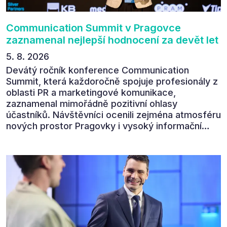
Communication Summit v Pragovce
zaznamenal nejlepší hodnocení za devět let
5. 8. 2026
Devátý ročník konference Communication
Summit, která každoročně spojuje profesionály z
oblasti PR a marketingové komunikace,
zaznamenal mimořádně pozitivní ohlasy
účastníků. Návštěvníci ocenili zejména atmosféru
nových prostor Pragovky i vysoký informační
přínos programu. Celkem 90 % respondentů v
následném průzkumu uvedlo, že se plánuje
zúčastnit i příštího ročníku. „Příjemná konference,
výborný program, hezké prostory, Daniel Stach
absolutně nejlepší moderátor!!!“ Tak shrnul
Communication Summit jeden z 330 účastníků ve
své zpětné vazbě. Ta potvrdila, co bylo slyšet i
cítit po celý 9. červen v Pragovce – že ročník s
tématem „Od chaosu k dopadu“ se skutečně