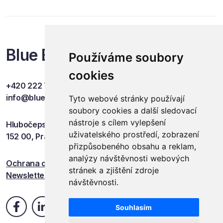
Blue Events
Používáme soubory
cookies
+420 222 749 841
info@blueevents.eu
Tyto webové stránky používají
soubory cookies a další sledovací
nástroje s cílem vylepšení
Hlubočepská 701/38c
uživatelského prostředí, zobrazení
152 00, Praha 5
přizpůsobeného obsahu a reklam,
analýzy návštěvnosti webových
Ochrana osobních údajů
stránek a zjištění zdroje
Newsletter
návštěvnosti.
Souhlasím