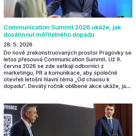
povedl.
Communication Summit 2026 ukáže, jak
dosáhnout měřitelného dopadu
28. 5. 2026
Do nově zrekonstruovaných prostor Pragovky se
letos přesouvá Communication Summit. Už 9.
června 2026 se zde setkají odborníci z
marketingu, PR a komunikace, aby společně
otevřeli letošní hlavní téma „Od chaosu k
dopadu“. Devátý ročník oblíbené akce ukáže, jak
v dnešním přehlceném prostředí vytvářet
komunikaci s měřitelným dopadem.