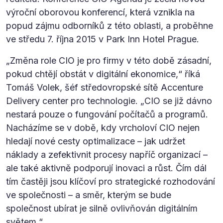
výroční oborovou konferencí, která vznikla na
popud zájmu odborníků z této oblasti, a proběhne
ve středu 7. října 2015 v Park Inn Hotel Prague.
„Změna role CIO je pro firmy v této době zásadní,
pokud chtějí obstát v digitální ekonomice,“ říká
Tomáš Volek, šéf středovropské sítě Accenture
Delivery center pro technologie. „CIO se již dávno
nestará pouze o fungování počítačů a programů.
Nacházíme se v době, kdy vrcholoví CIO nejen
hledají nové cesty optimalizace – jak udržet
náklady a zefektivnit procesy napříč organizací –
ale také aktivně podporují inovaci a růst. Čím dál
tím častěji jsou klíčoví pro strategické rozhodování
ve společnosti – a směr, kterým se bude
společnost ubírat je silně ovlivňován digitálním
světem.“