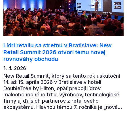
Lídri retailu sa stretnú v Bratislave: New
Retail Summit 2026 otvorí tému novej
rovnováhy obchodu
1. 4. 2026
New Retail Summit, ktorý sa tento rok uskutoční
14. až 15. apríla 2026 v Bratislave v hoteli
DoubleTree by Hilton, opäť prepojí lídrov
maloobchodného trhu, výrobcov, technologické
firmy aj ďalších partnerov z retailového
ekosystému. Hlavnou témou 7. ročníka je „nová
rovnováha obchodu“.