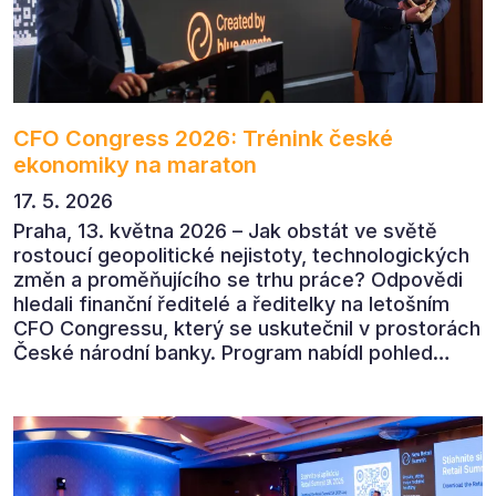
CFO Congress 2026: Trénink české
ekonomiky na maraton
17. 5. 2026
Praha, 13. května 2026 – Jak obstát ve světě
rostoucí geopolitické nejistoty, technologických
změn a proměňujícího se trhu práce? Odpovědi
hledali finanční ředitelé a ředitelky na letošním
CFO Congressu, který se uskutečnil v prostorách
České národní banky. Program nabídl pohled
předních ekonomů, podnikatelů i lídrů českého
byznysu na ekonomický vývoj, umělou inteligenci,
automatizaci, leadership i budoucnost role CFO.