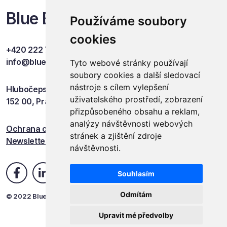
Blue Events
Používáme soubory
cookies
+420 222 749 841
info@blueevents.eu
Tyto webové stránky používají
soubory cookies a další sledovací
nástroje s cílem vylepšení
Hlubočepská 701/38c
uživatelského prostředí, zobrazení
152 00, Praha 5
přizpůsobeného obsahu a reklam,
analýzy návštěvnosti webových
Ochrana osobních údajů
stránek a zjištění zdroje
Newsletter
návštěvnosti.
Souhlasím
Odmítám
© 2022 Blue Events
Upravit mé předvolby