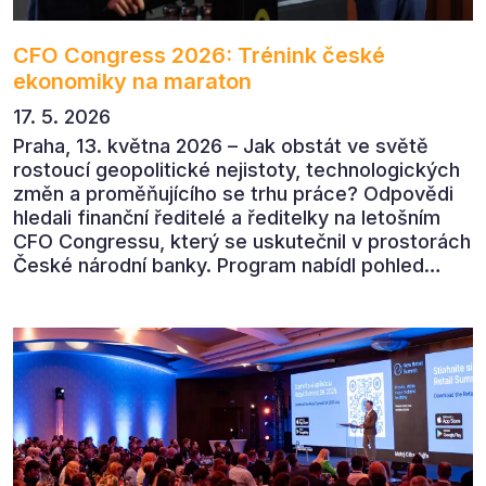
CFO Congress 2026: Trénink české
ekonomiky na maraton
17. 5. 2026
Praha, 13. května 2026 – Jak obstát ve světě
rostoucí geopolitické nejistoty, technologických
změn a proměňujícího se trhu práce? Odpovědi
hledali finanční ředitelé a ředitelky na letošním
CFO Congressu, který se uskutečnil v prostorách
České národní banky. Program nabídl pohled
předních ekonomů, podnikatelů i lídrů českého
byznysu na ekonomický vývoj, umělou inteligenci,
automatizaci, leadership i budoucnost role CFO.