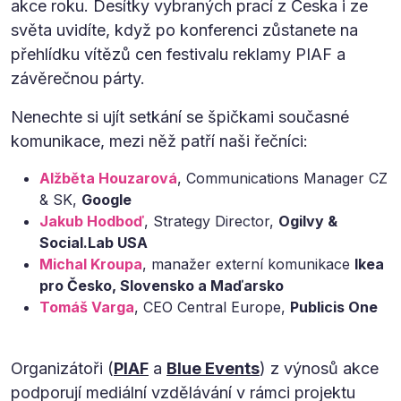
akce roku. Desítky vybraných prací z Česka i ze
světa uvidíte, když po konferenci zůstanete na
přehlídku vítězů cen festivalu reklamy PIAF a
závěrečnou párty.
Nenechte si ujít setkání se špičkami současné
komunikace, mezi něž patří naši řečníci:
Alžběta Houzarová
, Communications Manager CZ
& SK,
Google
Jakub Hodboď
, Strategy Director,
Ogilvy &
Social.Lab USA
Michal Kroupa
, manažer externí komunikace
Ikea
pro Česko, Slovensko a Maďarsko
Tomáš Varga
, CEO Central Europe,
Publicis One
Organizátoři (
PIAF
a
Blue Events
) z výnosů akce
podporují mediální vzdělávání v rámci projektu