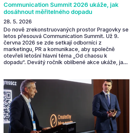
Communication Summit 2026 ukáže, jak
dosáhnout měřitelného dopadu
28. 5. 2026
Do nově zrekonstruovaných prostor Pragovky se
letos přesouvá Communication Summit. Už 9.
června 2026 se zde setkají odborníci z
marketingu, PR a komunikace, aby společně
otevřeli letošní hlavní téma „Od chaosu k
dopadu“. Devátý ročník oblíbené akce ukáže, jak
v dnešním přehlceném prostředí vytvářet
komunikaci s měřitelným dopadem.