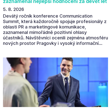
zaznamenal nejlepší hodnocení za devět let
5. 8. 2026
Devátý ročník konference Communication
Summit, která každoročně spojuje profesionály z
oblasti PR a marketingové komunikace,
zaznamenal mimořádně pozitivní ohlasy
účastníků. Návštěvníci ocenili zejména atmosféru
nových prostor Pragovky i vysoký informační
přínos programu. Celkem 90 % respondentů v
následném průzkumu uvedlo, že se plánuje
zúčastnit i příštího ročníku. „Příjemná konference,
výborný program, hezké prostory, Daniel Stach
absolutně nejlepší moderátor!!!“ Tak shrnul
Communication Summit jeden z 330 účastníků ve
své zpětné vazbě. Ta potvrdila, co bylo slyšet i
cítit po celý 9. červen v Pragovce – že ročník s
tématem „Od chaosu k dopadu“ se skutečně
povedl.