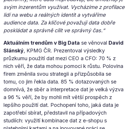
svým inzerentům využívat. Vycházíme z profilace
lidí na webu a reálných identit a vytváříme
audience data. Za klíčové považuji data dobře
poskládat a správně cílit ve správný čas.“
Aktuálním trendům v Big Data
se věnoval
David
Slánský
, KPMG ČR. Prezentoval výsledky
průzkumu použití dat mezi CEO a CFO: 70 % z
nich věří, že data mohou pomoci k růstu. Polovina
firem změnila svou strategii a přizpůsobila se
tomu, co jim řekla data. 85 % dotazovaných se
domnívá, že sběr a interpretace dat je velká výzva
a 96 % věří, že by mohli mít větší prospěch z
lepšího použití dat. Pochopení toho, jaká data je
zapotřebí sbírat, představil na případových
studiích: využití kombinace dat z e-shopu s
platebními kartami a na inovované práci se