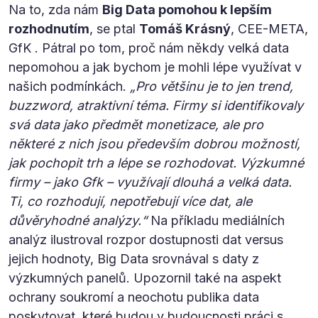
Na to, zda nám
Big Data pomohou k lepším
rozhodnutím
, se ptal
Tomáš Krásný
, CEE-META,
GfK . Pátral po tom, proč nám někdy velká data
nepomohou a jak bychom je mohli lépe využívat v
našich podmínkách.
„Pro většinu je to jen trend,
buzzword, atraktivní téma. Firmy si identifikovaly
svá data jako předmět monetizace, ale pro
některé z nich jsou především dobrou možností,
jak pochopit trh a lépe se rozhodovat. Výzkumné
firmy – jako Gfk – využívají dlouhá a velká data.
Ti, co rozhodují, nepotřebují více dat, ale
důvěryhodné analýzy.“
Na příkladu mediálních
analýz ilustroval rozpor dostupnosti dat versus
jejich hodnoty, Big Data srovnával s daty z
výzkumných panelů. Upozornil také na aspekt
ochrany soukromí a neochotu publika data
poskytovat, které budou v budoucnosti práci s