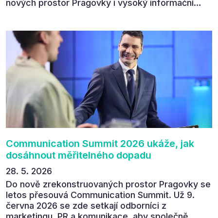
nových prostor Pragovky i vysoký informační
přínos programu. Celkem 90 % respondentů v
následném průzkumu uvedlo, že se plánuje
zúčastnit i příštího ročníku. „Příjemná konference,
výborný program, hezké prostory, Daniel Stach
absolutně nejlepší moderátor!!!“ Tak shrnul
Communication Summit jeden z 330 účastníků ve
své zpětné vazbě. Ta potvrdila, co bylo slyšet i
cítit po celý 9. červen v Pragovce – že ročník s
tématem „Od chaosu k dopadu“ se skutečně
povedl.
Communication Summit 2026 ukáže, jak
dosáhnout měřitelného dopadu
28. 5. 2026
Do nově zrekonstruovaných prostor Pragovky se
letos přesouvá Communication Summit. Už 9.
června 2026 se zde setkají odborníci z
marketingu, PR a komunikace, aby společně