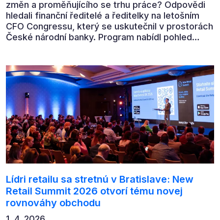
změn a proměňujícího se trhu práce? Odpovědi
hledali finanční ředitelé a ředitelky na letošním
CFO Congressu, který se uskutečnil v prostorách
České národní banky. Program nabídl pohled
předních ekonomů, podnikatelů i lídrů českého
byznysu na ekonomický vývoj, umělou inteligenci,
automatizaci, leadership i budoucnost role CFO.
Lídri retailu sa stretnú v Bratislave: New
Retail Summit 2026 otvorí tému novej
rovnováhy obchodu
1. 4. 2026