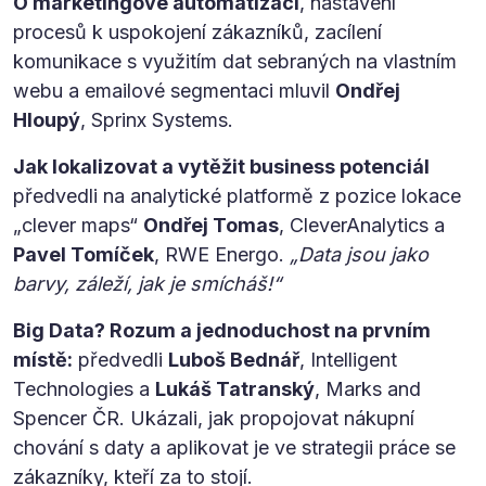
O marketingové automatizaci
, nastavení
procesů k uspokojení zákazníků, zacílení
komunikace s využitím dat sebraných na vlastním
webu a emailové segmentaci mluvil
Ondřej
Hloupý
, Sprinx Systems.
Jak lokalizovat a vytěžit business potenciál
předvedli na analytické platformě z pozice lokace
„clever maps“
Ondřej Tomas
, CleverAnalytics a
Pavel Tomíček
, RWE Energo.
„Data jsou jako
barvy, záleží, jak je smícháš!“
Big Data? Rozum a jednoduchost na prvním
místě:
předvedli
Luboš Bednář
, Intelligent
Technologies a
Lukáš Tatranský
, Marks and
Spencer ČR. Ukázali, jak propojovat nákupní
chování s daty a aplikovat je ve strategii práce se
zákazníky, kteří za to stojí.