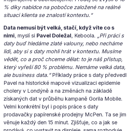
% díky nabídce na pobočce založené na reálné
situaci klienta se znalostí kontextu.“
Data nemusí být velká, stačí, když víte co s
nimi
, myslí si
Pavel Doležal
, Keboola.
„Při práci s
daty buď hledáme zlaté valouny, nebo necháme
lidi, aby si s daty mohli hrát v kontextu. Musíme
vědět, co a proč chceme dělat: to je náš přístup,
který vyřeší 80 % problému. Nemáme velká data,
ale business data.“
Příklady práce s daty předvedl
Pavel na historické mapové vizualizaci epidemie
cholery v Londýně a na změnách na základě
získaných dat v průběhu kampaně Gorila Mobile.
Velmi konkrétní byl i popis práce s daty
prodavačky papírenské prodejny McPen. Ta se jim
věnuje každý den 15 minut. Zjišťuje, co a jak se
prodává, co vystavit na displeje, sama rozhoduje