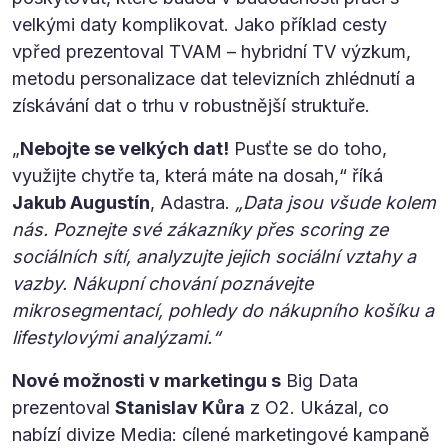
velkými daty komplikovat. Jako příklad cesty
vpřed prezentoval TVAM – hybridní TV výzkum,
metodu personalizace dat televizních zhlédnutí a
získávání dat o trhu v robustnější struktuře.
„
Nebojte se velkých dat!
Pusťte se do toho,
využijte chytře ta, která máte na dosah,“ říká
Jakub Augustín
, Adastra.
„Data jsou všude kolem
nás. Poznejte své zákazníky přes scoring ze
sociálních sítí, analyzujte jejich sociální vztahy a
vazby. Nákupní chování poznávejte
mikrosegmentací, pohledy do nákupního košíku a
lifestylovými analýzami.“
Nové možnosti v marketingu s
Big Data
prezentoval
Stanislav Kůra
z O2. Ukázal, co
nabízí divize Media: cílené marketingové kampaně