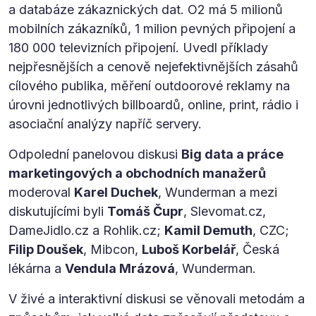
a databáze zákaznických dat. O2 má 5 milionů
mobilních zákazníků, 1 milion pevných připojení a
180 000 televizních připojení. Uvedl příklady
nejpřesnějších a cenově nejefektivnějších zásahů
cílového publika, měření outdoorové reklamy na
úrovni jednotlivých billboardů, online, print, rádio i
asociační analýzy napříč servery.
Odpolední panelovou diskusi
Big data a práce
marketingových a obchodních manažerů
moderoval
Karel Duchek
, Wunderman a mezi
diskutujícími byli
Tomáš Čupr
, Slevomat.cz,
DameJidlo.cz a Rohlik.cz;
Kamil Demuth
, CZC;
Filip Doušek
, Mibcon,
Luboš Korbelář
, Česká
lékárna a
Vendula Mrázová
, Wunderman.
V živé a interaktivní diskusi se věnovali metodám a