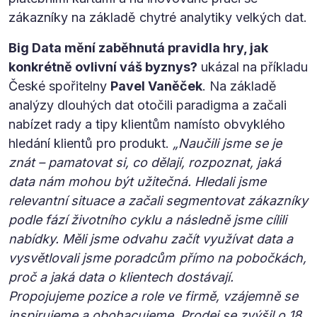
zákazníky na základě chytré analytiky velkých dat.
Big Data mění zaběhnutá pravidla hry, jak
konkrétně ovlivní váš byznys?
ukázal na příkladu
České spořitelny
Pavel Vaněček
. Na základě
analýzy dlouhých dat otočili paradigma a začali
nabízet rady a tipy klientům namísto obvyklého
hledání klientů pro produkt.
„Naučili jsme se je
znát – pamatovat si, co dělají, rozpoznat, jaká
data nám mohou být užitečná. Hledali jsme
relevantní situace a začali segmentovat zákazníky
podle fází životního cyklu a následně jsme cílili
nabídky. Měli jsme odvahu začít využívat data a
vysvětlovali jsme poradcům přímo na pobočkách,
proč a jaká data o klientech dostávají.
Propojujeme pozice a role ve firmě, vzájemně se
inspirujeme a obohacujeme. Prodej se zvýšil o 18