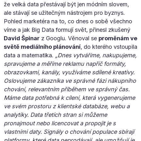
že velká data přestávají být jen módním slovem,
ale stávají se užitečným nástrojem pro byznys.
Pohled marketéra na to, co dnes o sobě všechno
víme a jak Big Data formují svět, přinesl zkušený
David Špinar
z Googlu. Věnoval se
proměnám ve
světě mediálního plánování
, do kterého vstoupila
data a matematika.
„Dnes vytváříme, nakupujeme,
spravujeme a měříme reklamu napříč formáty,
obrazovkami, kanály, využíváme sdílené kreativy.
Oslovujeme zákazníka ve správné fázi nákupního
chování, relevantním příběhem ve správný čas.
Máme data potřebná k cílení, která vygenerujeme
ve svém prostoru z klientské databáze, webu a
analytiky. Data třetích stran si můžeme
pronajmout nebo licencovat a propojit je s
vlastními daty. Signály o chování populace sbírají
platformy, které data neprodávají, ale umožňují je