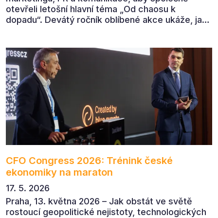
otevřeli letošní hlavní téma „Od chaosu k
dopadu“. Devátý ročník oblíbené akce ukáže, jak
v dnešním přehlceném prostředí vytvářet
komunikaci s měřitelným dopadem.
CFO Congress 2026: Trénink české
ekonomiky na maraton
17. 5. 2026
Praha, 13. května 2026 – Jak obstát ve světě
rostoucí geopolitické nejistoty, technologických