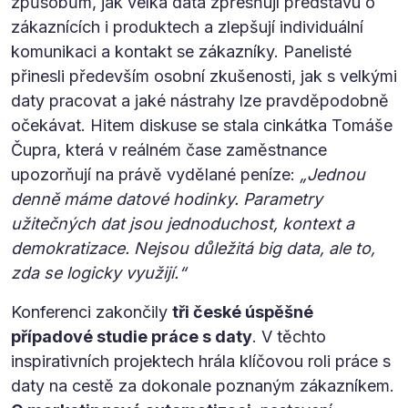
způsobům, jak velká data zpřesňují představu o
zákaznících i produktech a zlepšují individuální
komunikaci a kontakt se zákazníky. Panelisté
přinesli především osobní zkušenosti, jak s velkými
daty pracovat a jaké nástrahy lze pravděpodobně
očekávat. Hitem diskuse se stala cinkátka Tomáše
Čupra, která v reálném čase zaměstnance
upozorňují na právě vydělané peníze:
„Jednou
denně máme datové hodinky. Parametry
užitečných dat jsou jednoduchost, kontext a
demokratizace. Nejsou důležitá big data, ale to,
zda se logicky využijí.“
Konferenci zakončily
tři české úspěšné
případové studie práce s daty
. V těchto
inspirativních projektech hrála klíčovou roli práce s
daty na cestě za dokonale poznaným zákazníkem.