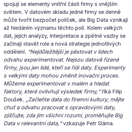
spojují se elementy vnitřní části firmy s vnějším
světem. V datovém skladu jedné firmy se denně
může tvořit bezpočet políček, ale Big Data vznikají
až hledáním významu těchto polí. Kolem velkých
dat, jejich analýzy, interpretace a zpětné vazby se
začínají stavět role a nová strategie jednotlivých
oddělení.
“Nejdůležitější je pěstovat v lidech
odvahu experimentovat. Nejsou datově řízené
firmy, jsou jen lidé, kteří se řídí daty. Experimenty
s velkými daty mohou změnit inovační proces.
Můžeme experimentovat v malém a hledat
faktory, které ovlivňují výsledek firmy,“
říká Filip
Doušek.
„Začleňte data do firemní kultury; mějte
chuť a odvahu pracovat s opravdovými daty,
zjišťujte, zda jim všichni rozumí, proměňujte Big
Data v relevantní data,“
vzkazuje Petr Sláma.