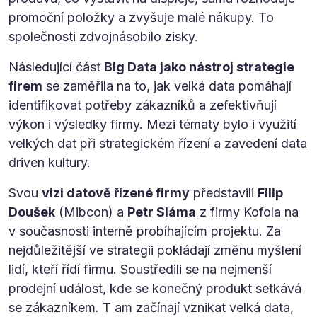
promoční položky a zvyšuje malé nákupy. To
společnosti zdvojnásobilo zisky.
Následující část
Big Data jako nástroj strategie
firem
se zaměřila na to, jak velká data pomáhají
identifikovat potřeby zákazníků a zefektivňují
výkon i výsledky firmy. Mezi tématy bylo i využití
velkých dat při strategickém řízení a zavedení data
driven kultury.
Svou
vizi datově řízené firmy
představili
Filip
Doušek
(Mibcon) a
Petr Sláma
z firmy Kofola na
v současnosti interně probíhajícím projektu. Za
nejdůležitější ve strategii pokládají změnu myšlení
lidí, kteří řídí firmu. Soustředili se na nejmenší
prodejní událost, kde se konečný produkt setkává
se zákazníkem. T am začínají vznikat velká data,