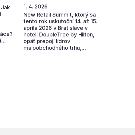
1. 4. 2026
 Jak
í
New Retail Summit, ktorý sa
tento rok uskutoční 14. až 15.
apríla 2026 v Bratislave v
ráce?
hoteli DoubleTree by Hilton,
í
opäť prepojí lídrov
maloobchodného trhu,
,
výrobcov, technologické
firmy aj ďalších partnerov z
ní
retailového ekosystému.
ohled
Hlavnou témou 7. ročníka je
„nová rovnováha obchodu“.
ého
,
 i