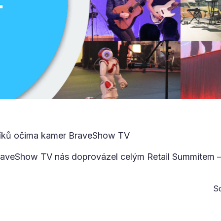
níků očima kamer BraveShow TV
raveShow TV nás doprovázel celým Retail Summitem –
Sd