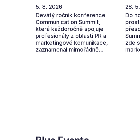
5. 8. 2026
28. 5
Devátý ročník konference
Do n
Communication Summit,
prost
která každoročně spojuje
přes
profesionály z oblasti PR a
Summi
marketingové komunikace,
zde s
zaznamenal mimořádně
marke
pozitivní ohlasy účastníků.
aby s
Návštěvníci ocenili zejména
hlavn
atmosféru nových prostor
dopad
Pragovky i vysoký informační
oblíb
přínos programu. Celkem 90
dneš
% respondentů v následném
prost
průzkumu uvedlo, že se
komun
plánuje zúčastnit i příštího
dopa
ročníku. „Příjemná
konference, výborný
program, hezké prostory,
Daniel Stach absolutně
nejlepší moderátor!!!“ Tak