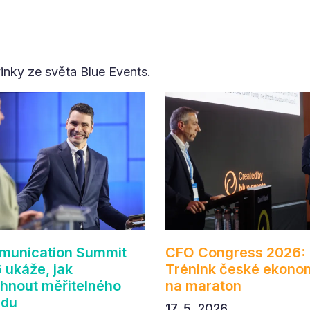
vinky ze světa Blue Events.
unication Summit
CFO Congress 2026:
 ukáže, jak
Trénink české ekono
hnout měřitelného
na maraton
adu
17. 5. 2026