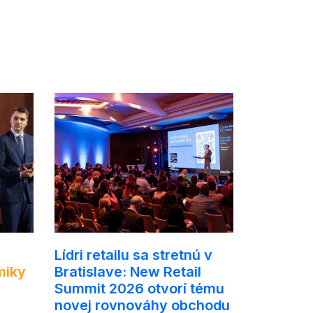
Lídri retailu sa stretnú v
miky
Bratislave: New Retail
Summit 2026 otvorí tému
novej rovnováhy obchodu