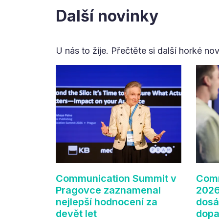
Další novinky
U nás to žije. Přečtěte si další horké no
Communication Summit v
Comm
Pragovce zaznamenal
2026
nejlepší hodnocení za
dosá
devět let
dop