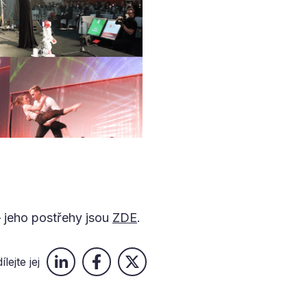
 jeho postřehy jsou
ZDE
.
ílejte jej