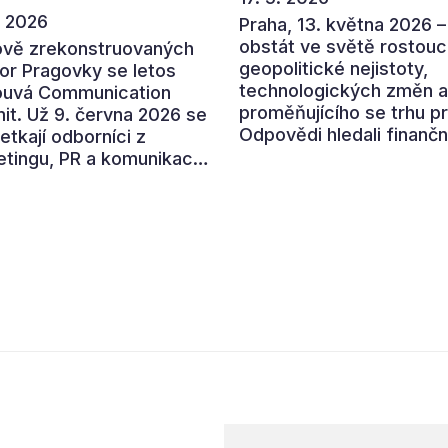
. 2026
Praha, 13. května 2026 –
obstát ve světě rostouc
ově zrekonstruovaných
geopolitické nejistoty,
or Pragovky se letos
technologických změn a
ouvá Communication
proměňujícího se trhu p
t. Už 9. června 2026 se
Odpovědi hledali finančn
etkají odborníci z
ředitelé a ředitelky na
tingu, PR a komunikace,
letošním CFO Congressu
polečně otevřeli letošní
který se uskutečnil v
í téma „Od chaosu k
prostorách České národ
u“. Devátý ročník
banky. Program nabídl p
ené akce ukáže, jak v
předních ekonomů,
ním přehlceném
podnikatelů i lídrů česk
ředí vytvářet
byznysu na ekonomický
ikaci s měřitelným
vývoj, umělou inteligenci
dem.
automatizaci, leadership
budoucnost role CFO.