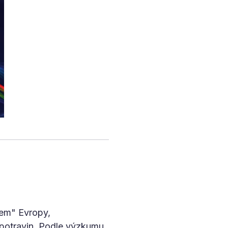
nem" Evropy,
potravin. Podle výzkumu