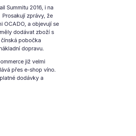
il Summitu 2016, i na
 Prosakují zprávy, že
mi OCADO, a objevují se
 měly dodávat zboží s
e čínská pobočka
nákladní dopravu.
Commerce již velmi
odává přes e-shop víno.
zplatné dodávky a