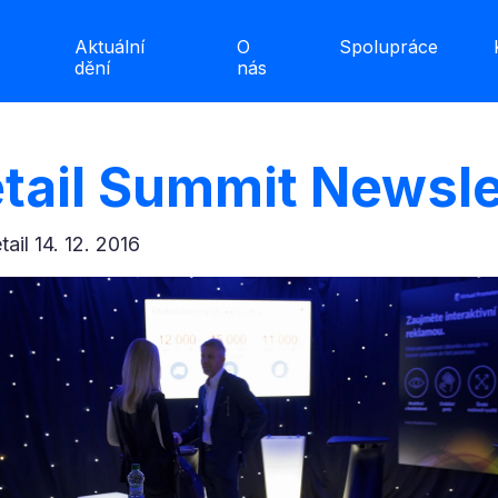
Aktuální
O
Spolupráce
dění
nás
etail Summit Newsle
etail 14. 12. 2016