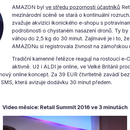
AMAZON byl
ve středu pozornosti účastníků
Reta
mezinárodní scéně se stará o kontinuální rozruch.
zvažuje akvizici ikonického e-shopu s potravina
podrobnosti o chystaném nasazení dronů. Ty by
váhou do 2,5 kg do 30 minut. Zajímavé je i to, ž
AMAZONu si registrovala živnost na zámořskou 
Tradiční kamenné řetězce reagují na rostoucí e-
aktivně. Už i ALDI je online, ve Velké Británii pr
 nový online koncept. Za 39 EUR čtvrtletně zavádí be
 SMS, která avizuje dodávku 30 minut předem.
Video měsíce: Retail Summit 2016 ve 3 minutách