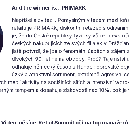
And the winner is… PRIMARK
Nepřišel a zvítězil. Pomyslným vítězem mezi lo
retailu je PRIMARK, diskontní řetězec s odívání
je, že do České republiky fyzicky vůbec nevkročil
českých nakupujících ze svých filiálek v Drážďan
jistě potvrdí, že jde o fenomální úspěch a zájem 
divokých 90. let nemá obdoby. Proč? Tajemství 
odhaluje německý časopis Handel: obrovské obj
úzký a atraktivní sortiment, extrémně agresivní c
h médií aktivity na sociálních sítích a intenzivní word
iferným tempem a dosahuje ziskovosti nad 10%, což je v
Video měsíce: Retail Summit očima top manažerů