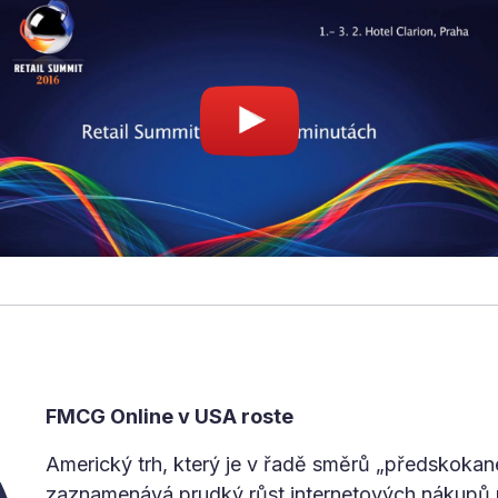
FMCG Online v USA roste
Americký trh, který je v řadě směrů „předskoka
zaznamenává prudký růst internetových nákupů 