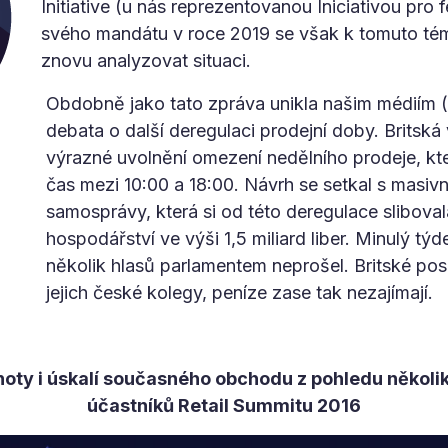
Initiative (u nás reprezentovanou Iniciativou pr
svého mandátu v roce 2019 se však k tomuto téma
znovu analyzovat situaci.
Obdobně jako tato zpráva unikla našim médiím (a
debata o další deregulaci prodejní doby. Britská 
výrazné uvolnění omezení nedělního prodeje, kt
čas mezi 10:00 a 18:00. Návrh se setkal s masivn
samosprávy, která si od této deregulace slibova
hospodářství ve výši 1,5 miliard liber. Minulý tý
několik hlasů parlamentem neprošel. Britské pos
jejich české kolegy, peníze zase tak nezajímají.
oty i úskalí současného obchodu z pohledu několik
účastníků Retail Summitu 2016