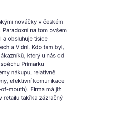
ňskými nováčky v českém
m. Paradoxní na tom ovšem
 a obsluhuje tisíce
ech a Vídni. Kdo tam byl,
zákazníků, který u nás od
úspěchu Primarku
emy nákupu, relativně
eny, efektivní komunikace
-of-mouth). Firma má již
 retailu takřka zázračný