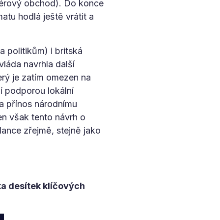
o férový obchod). Do konce
tu hodlá ještě vrátit a
 politikům) i britská
vláda navrhla další
erý je zatím omezen na
í podporou lokální
la přínos národnímu
den však tento návrh o
lance zřejmě, stejně jako
a desítek klíčových