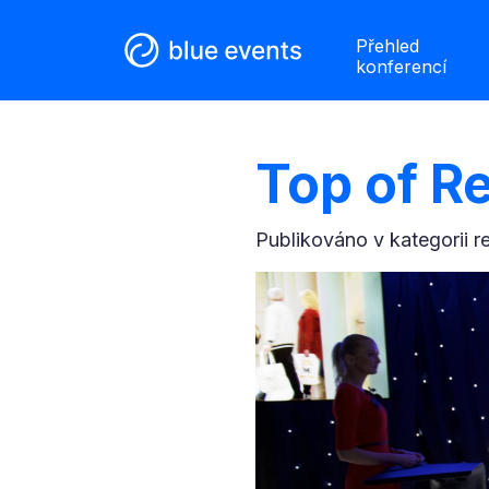
Přehled
konferencí
Top of R
Publikováno v kategorii
r