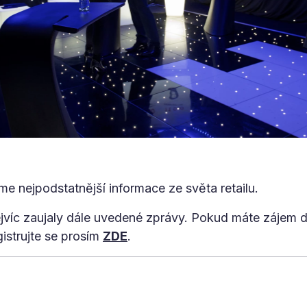
me nejpodstatnější informace ze světa retailu.
jvíc zaujaly dále uvedené zprávy. Pokud máte zájem d
gistrujte se prosím
ZDE
.