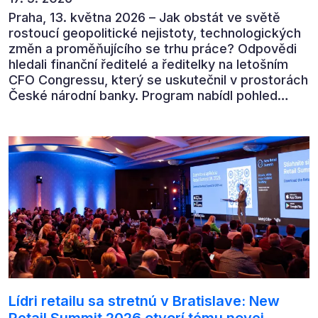
Praha, 13. května 2026 – Jak obstát ve světě
rostoucí geopolitické nejistoty, technologických
změn a proměňujícího se trhu práce? Odpovědi
hledali finanční ředitelé a ředitelky na letošním
CFO Congressu, který se uskutečnil v prostorách
České národní banky. Program nabídl pohled
předních ekonomů, podnikatelů i lídrů českého
byznysu na ekonomický vývoj, umělou inteligenci,
automatizaci, leadership i budoucnost role CFO.
Lídri retailu sa stretnú v Bratislave: New
Retail Summit 2026 otvorí tému novej