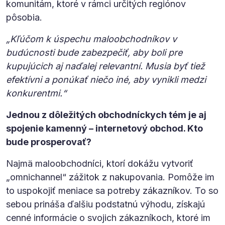
komunitám, ktoré v rámci určitých regiónov
pôsobia.
„Kľúčom k úspechu maloobchodníkov v
budúcnosti bude zabezpečiť, aby boli pre
kupujúcich aj naďalej relevantní. Musia byť tiež
efektívni a ponúkať niečo iné, aby vynikli medzi
konkurentmi.“
Jednou z dôležitých obchodníckych tém je aj
spojenie kamenný – internetový obchod. Kto
bude prosperovať?
Najmä maloobchodníci, ktorí dokážu vytvoriť
„omnichannel“ zážitok z nakupovania. Pomôže im
to uspokojiť meniace sa potreby zákazníkov. To so
sebou prináša ďalšiu podstatnú výhodu, získajú
cenné informácie o svojich zákazníkoch, ktoré im