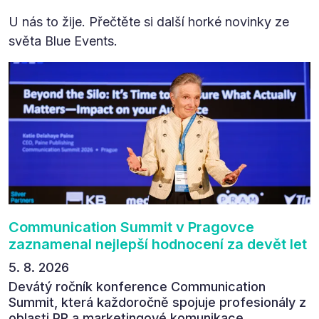
U nás to žije. Přečtěte si další horké novinky ze
světa Blue Events.
Communication Summit v Pragovce
zaznamenal nejlepší hodnocení za devět let
5. 8. 2026
Devátý ročník konference Communication
Summit, která každoročně spojuje profesionály z
oblasti PR a marketingové komunikace,