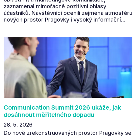
zaznamenal mimořádně pozitivní ohlasy
účastníků. Návštěvníci ocenili zejména atmosféru
nových prostor Pragovky i vysoký informační
přínos programu. Celkem 90 % respondentů v
následném průzkumu uvedlo, že se plánuje
zúčastnit i příštího ročníku. „Příjemná konference,
výborný program, hezké prostory, Daniel Stach
absolutně nejlepší moderátor!!!“ Tak shrnul
Communication Summit jeden z 330 účastníků ve
své zpětné vazbě. Ta potvrdila, co bylo slyšet i
cítit po celý 9. červen v Pragovce – že ročník s
tématem „Od chaosu k dopadu“ se skutečně
povedl.
Communication Summit 2026 ukáže, jak
dosáhnout měřitelného dopadu
28. 5. 2026
Do nově zrekonstruovaných prostor Pragovky se