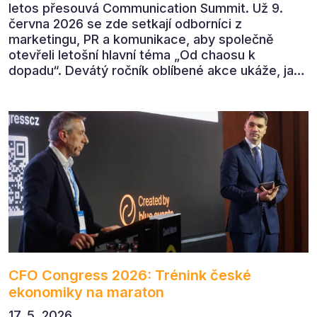
letos přesouvá Communication Summit. Už 9.
června 2026 se zde setkají odborníci z
marketingu, PR a komunikace, aby společně
otevřeli letošní hlavní téma „Od chaosu k
dopadu“. Devátý ročník oblíbené akce ukáže, jak
v dnešním přehlceném prostředí vytvářet
komunikaci s měřitelným dopadem.
CFO Congress 2026: Trénink české
ekonomiky na maraton
17. 5. 2026