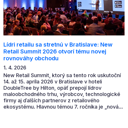
Lídri retailu sa stretnú v Bratislave: New
Retail Summit 2026 otvorí tému novej
rovnováhy obchodu
1. 4. 2026
New Retail Summit, ktorý sa tento rok uskutoční
14. až 15. apríla 2026 v Bratislave v hoteli
DoubleTree by Hilton, opäť prepojí lídrov
maloobchodného trhu, výrobcov, technologické
firmy aj ďalších partnerov z retailového
ekosystému. Hlavnou témou 7. ročníka je „nová
rovnováha obchodu“.