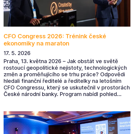
CFO Congress 2026: Trénink české
ekonomiky na maraton
17. 5. 2026
Praha, 13. května 2026 – Jak obstát ve světě
rostoucí geopolitické nejistoty, technologických
změn a proměňujícího se trhu práce? Odpovědi
hledali finanční ředitelé a ředitelky na letošním
CFO Congressu, který se uskutečnil v prostorách
České národní banky. Program nabídl pohled
předních ekonomů, podnikatelů i lídrů českého
byznysu na ekonomický vývoj, umělou inteligenci,
automatizaci, leadership i budoucnost role CFO.