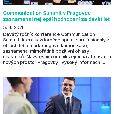
Communication Summit v Pragovce
zaznamenal nejlepší hodnocení za devět let
5. 8. 2026
Devátý ročník konference Communication
Summit, která každoročně spojuje profesionály z
oblasti PR a marketingové komunikace,
zaznamenal mimořádně pozitivní ohlasy
účastníků. Návštěvníci ocenili zejména atmosféru
nových prostor Pragovky i vysoký informační
přínos programu. Celkem 90 % respondentů v
následném průzkumu uvedlo, že se plánuje
zúčastnit i příštího ročníku. „Příjemná konference,
výborný program, hezké prostory, Daniel Stach
absolutně nejlepší moderátor!!!“ Tak shrnul
Communication Summit jeden z 330 účastníků ve
své zpětné vazbě. Ta potvrdila, co bylo slyšet i
cítit po celý 9. červen v Pragovce – že ročník s
tématem „Od chaosu k dopadu“ se skutečně