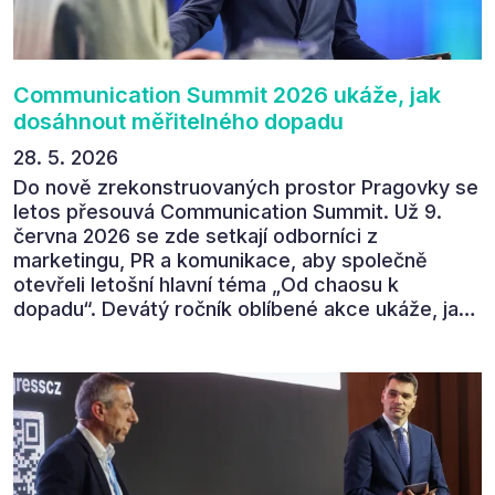
povedl.
Communication Summit 2026 ukáže, jak
dosáhnout měřitelného dopadu
28. 5. 2026
Do nově zrekonstruovaných prostor Pragovky se
letos přesouvá Communication Summit. Už 9.
června 2026 se zde setkají odborníci z
marketingu, PR a komunikace, aby společně
otevřeli letošní hlavní téma „Od chaosu k
dopadu“. Devátý ročník oblíbené akce ukáže, jak
v dnešním přehlceném prostředí vytvářet
komunikaci s měřitelným dopadem.