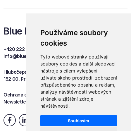
Blue Events
Používáme soubory
cookies
+420 222 749 841
info@blueevents.eu
Tyto webové stránky používají
soubory cookies a další sledovací
nástroje s cílem vylepšení
Hlubočepská 701/38c
uživatelského prostředí, zobrazení
152 00, Praha 5
přizpůsobeného obsahu a reklam,
analýzy návštěvnosti webových
Ochrana osobních údajů
stránek a zjištění zdroje
Newsletter
návštěvnosti.
Souhlasím