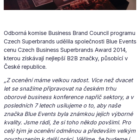
Odborná komise Business Brand Council programu
Czech Superbrands udělila společnosti Blue Events
cenu Czech Business Superbrands Award 2014,
kterou získávají nejlepší B2B značky, působící v
České republice.
„Z ocenění máme velkou radost. Více než dvacet
let se snažíme připravovat na českém trhu
oborové business konference napříč sektory, a v
posledních 7 letech usilujeme o to, aby naše
značka Blue Events byla známkou jejich výborné
kvality. Jsme rádi, že si toho někdo povšiml. Pro
celý tým je ocenění odměnou a především velkým
povzbuzením k další práci. Věříme, že budeme i