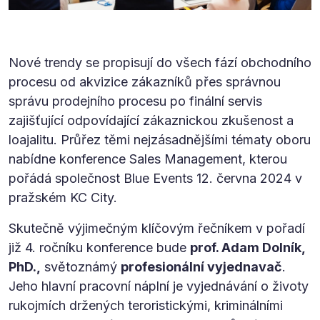
Nové trendy se propisují do všech fází obchodního
procesu od akvizice zákazníků přes správnou
správu prodejního procesu po finální servis
zajišťující odpovídající zákaznickou zkušenost a
loajalitu. Průřez těmi nejzásadnějšími tématy oboru
nabídne konference Sales Management, kterou
pořádá společnost Blue Events 12. června 2024 v
pražském KC City.
Skutečně výjimečným klíčovým řečníkem v pořadí
již 4. ročníku konference bude
prof. Adam Dolník,
PhD.,
světoznámý
profesionální vyjednavač
.
Jeho hlavní pracovní náplní je vyjednávání o životy
rukojmích držených teroristickými, kriminálními