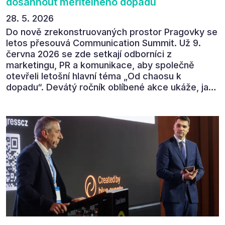
dosáhnout měřitelného dopadu
28. 5. 2026
Do nově zrekonstruovaných prostor Pragovky se
letos přesouvá Communication Summit. Už 9.
června 2026 se zde setkají odborníci z
marketingu, PR a komunikace, aby společně
otevřeli letošní hlavní téma „Od chaosu k
dopadu“. Devátý ročník oblíbené akce ukáže, jak
v dnešním přehlceném prostředí vytvářet
komunikaci s měřitelným dopadem.