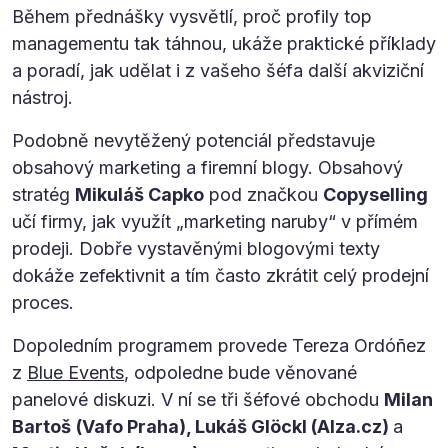
Během přednášky vysvětlí, proč profily top
managementu tak táhnou, ukáže praktické příklady
a poradí, jak udělat i z vašeho šéfa další akviziční
nástroj.
Podobně nevytěžený potenciál představuje
obsahový marketing a firemní blogy. Obsahový
stratég
Mikuláš Capko
pod značkou
Copyselling
učí firmy, jak využít „marketing naruby“ v přímém
prodeji. Dobře vystavěnými blogovými texty
dokáže zefektivnit a tím často zkrátit celý prodejní
proces.
Dopoledním programem provede Tereza Ordóñez
z
Blue Events
, odpoledne bude věnované
panelové diskuzi. V ní se tři šéfové obchodu
Milan
Bartoš
(Vafo Praha), Lukáš Glöckl (Alza.cz)
a