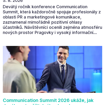
5. 8. 2026
Devátý ročník konference Communication
Summit, která každoročně spojuje profesionály z
oblasti PR a marketingové komunikace,
zaznamenal mimořádně pozitivní ohlasy
účastníků. Návštěvníci ocenili zejména atmosféru
nových prostor Pragovky i vysoký informační
přínos programu. Celkem 90 % respondentů v
následném průzkumu uvedlo, že se plánuje
zúčastnit i příštího ročníku. „Příjemná konference,
výborný program, hezké prostory, Daniel Stach
absolutně nejlepší moderátor!!!“ Tak shrnul
Communication Summit jeden z 330 účastníků ve
své zpětné vazbě. Ta potvrdila, co bylo slyšet i
cítit po celý 9. červen v Pragovce – že ročník s
tématem „Od chaosu k dopadu“ se skutečně
povedl.
Communication Summit 2026 ukáže, jak