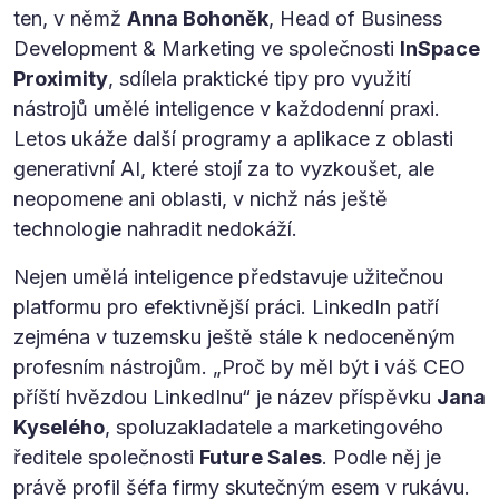
ten, v němž
Anna Bohoněk
, Head of Business
Development & Marketing ve společnosti
InSpace
Proximity
, sdílela praktické tipy pro využití
nástrojů umělé inteligence v každodenní praxi.
Letos ukáže další programy a aplikace z oblasti
generativní AI, které stojí za to vyzkoušet, ale
neopomene ani oblasti, v nichž nás ještě
technologie nahradit nedokáží.
Nejen umělá inteligence představuje užitečnou
platformu pro efektivnější práci. LinkedIn patří
zejména v tuzemsku ještě stále k nedoceněným
profesním nástrojům. „Proč by měl být i váš CEO
příští hvězdou LinkedInu“ je název příspěvku
Jana
Kyselého
, spoluzakladatele a marketingového
ředitele společnosti
Future Sales
. Podle něj je
právě profil šéfa firmy skutečným esem v rukávu.