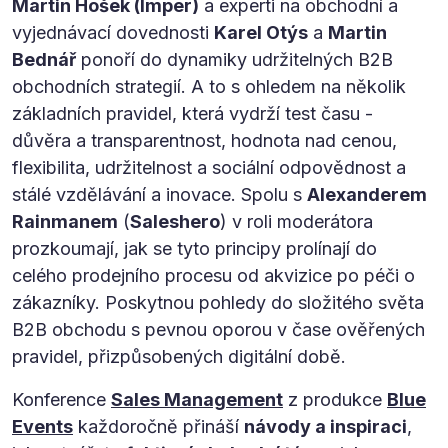
Martin Hošek (Imper)
a experti na obchodní a
vyjednávací dovednosti
Karel Otýs
a
Martin
Bednář
ponoří do dynamiky udržitelných B2B
obchodních strategií. A to s ohledem na několik
základních pravidel, která vydrží test času -
důvěra a transparentnost, hodnota nad cenou,
flexibilita, udržitelnost a sociální odpovědnost a
stálé vzdělávání a inovace. Spolu s
Alexanderem
Rainmanem
(
Saleshero
) v roli moderátora
prozkoumají, jak se tyto principy prolínají do
celého prodejního procesu od akvizice po péči o
zákazníky. Poskytnou pohledy do složitého světa
B2B obchodu s pevnou oporou v čase ověřených
pravidel, přizpůsobených digitální době.
Konference
Sales Management
z produkce
Blue
Events
každoročně přináší
návody a inspiraci
,