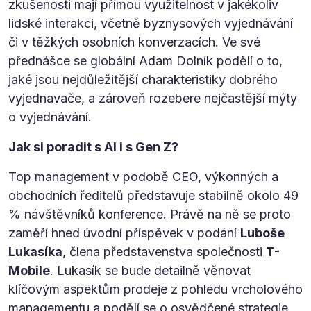
zkušenosti mají přímou využitelnost v jakékoliv
lidské interakci, včetně byznysových vyjednávání
či v těžkých osobních konverzacích. Ve své
přednášce se globální Adam Dolník podělí o to,
jaké jsou nejdůležitější charakteristiky dobrého
vyjednavače, a zároveň rozebere nejčastější mýty
o vyjednávání.
Jak si poradit s AI i s Gen Z?
Top management v podobě CEO, výkonných a
obchodních ředitelů představuje stabilně okolo 49
% návštěvníků konference. Právě na ně se proto
zaměří hned úvodní příspěvek v podání
Luboše
Lukasíka
, člena představenstva společnosti
T-
Mobile
. Lukasík se bude detailně věnovat
klíčovým aspektům prodeje z pohledu vrcholového
managementu a podělí se o osvědčené strategie