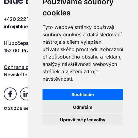
Blue Events
Používáme soubory
cookies
+420 222 749 841
info@blueevents.eu
Tyto webové stránky používají
soubory cookies a další sledovací
nástroje s cílem vylepšení
Hlubočepská 701/38c
uživatelského prostředí, zobrazení
152 00, Praha 5
přizpůsobeného obsahu a reklam,
analýzy návštěvnosti webových
Ochrana osobních údajů
stránek a zjištění zdroje
Newsletter
návštěvnosti.
Souhlasím
Odmítám
© 2022 Blue Events
Upravit mé předvolby