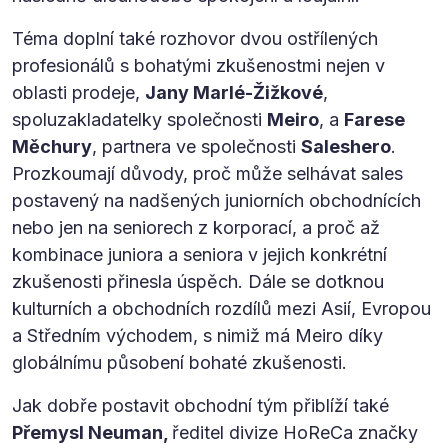
Téma doplní také rozhovor dvou ostřílených
profesionálů s bohatými zkušenostmi nejen v
oblasti prodeje,
Jany Marlé-Žižkové
,
spoluzakladatelky společnosti
Meiro
, a
Farese
Měchury
, partnera ve společnosti
Saleshero
.
Prozkoumají důvody, proč může selhávat sales
postavený na nadšených juniorních obchodnících
nebo jen na seniorech z korporací, a proč až
kombinace juniora a seniora v jejich konkrétní
zkušenosti přinesla úspěch. Dále se dotknou
kulturních a obchodních rozdílů mezi Asií, Evropou
a Středním východem, s nimiž má Meiro díky
globálnímu působení bohaté zkušenosti.
Jak dobře postavit obchodní tým přiblíží také
Přemysl Neuman,
ředitel divize HoReCa značky