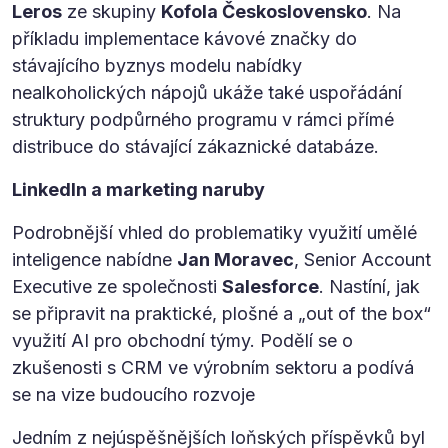
Leros
ze skupiny
Kofola Československo
. Na
příkladu implementace kávové značky do
stávajícího byznys modelu nabídky
nealkoholických nápojů ukáže také uspořádání
struktury podpůrného programu v rámci přímé
distribuce do stávající zákaznické databáze.
LinkedIn a marketing naruby
Podrobnější vhled do problematiky využití umělé
inteligence nabídne
Jan Moravec
, Senior Account
Executive ze společnosti
Salesforce
. Nastíní, jak
se připravit na praktické, plošné a „out of the box“
využití AI pro obchodní týmy. Podělí se o
zkušenosti s CRM ve výrobním sektoru a podívá
se na vize budoucího rozvoje
Jedním z nejúspěšnějších loňských příspěvků byl