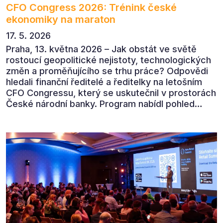
CFO Congress 2026: Trénink české
ekonomiky na maraton
17. 5. 2026
Praha, 13. května 2026 – Jak obstát ve světě
rostoucí geopolitické nejistoty, technologických
změn a proměňujícího se trhu práce? Odpovědi
hledali finanční ředitelé a ředitelky na letošním
CFO Congressu, který se uskutečnil v prostorách
České národní banky. Program nabídl pohled
předních ekonomů, podnikatelů i lídrů českého
byznysu na ekonomický vývoj, umělou inteligenci,
automatizaci, leadership i budoucnost role CFO.