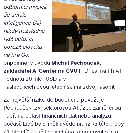
odborníci mysleli,
že umělá
inteligence (AI)
nikdy nezvládne
řídit auto, či
porazit člověka
ve hře Go,“
připomněl v úvodu
Michal Pěchouček,
zakladatel AI Center na ČVUT
. Dnes má trh AI
hodnotu 20 mld. USD a v
následujících dvou letech se má zdvojnásobit.
Za největší riziko do budoucna považuje
Pěchouček tzv. sektorovou AI úzce zaměřenou
např. na oblast finančních dat nebo analýzu
počasí. Lidé by si měli uvědomit rizika této „ropy
21. století“, naučit se ji chápat a pracovat s ní a