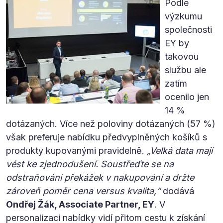
Podle
výzkumu
společnosti
EY by
takovou
službu ale
zatím
ocenilo jen
14 %
dotázaných. Více než poloviny dotázaných (57 %)
však preferuje nabídku předvyplněných košíků s
produkty kupovanými pravidelně.
„Velká data mají
vést ke zjednodušení. Soustřeďte se na
odstraňování překážek v nakupování a držte
zároveň poměr cena versus kvalita,“
dodává
Ondřej Žák, Associate Partner, EY
. V
personalizaci nabídky vidí přitom cestu k získání