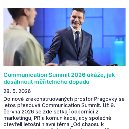
následném průzkumu uvedlo, že se plánuje
zúčastnit i příštího ročníku. „Příjemná konference,
výborný program, hezké prostory, Daniel Stach
absolutně nejlepší moderátor!!!“ Tak shrnul
Communication Summit jeden z 330 účastníků ve
své zpětné vazbě. Ta potvrdila, co bylo slyšet i
cítit po celý 9. červen v Pragovce – že ročník s
tématem „Od chaosu k dopadu“ se skutečně
povedl.
Communication Summit 2026 ukáže, jak
dosáhnout měřitelného dopadu
28. 5. 2026
Do nově zrekonstruovaných prostor Pragovky se
letos přesouvá Communication Summit. Už 9.
června 2026 se zde setkají odborníci z
marketingu, PR a komunikace, aby společně
otevřeli letošní hlavní téma „Od chaosu k