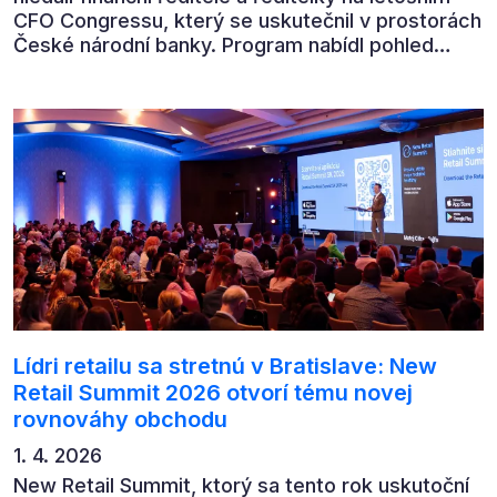
CFO Congressu, který se uskutečnil v prostorách
České národní banky. Program nabídl pohled
předních ekonomů, podnikatelů i lídrů českého
byznysu na ekonomický vývoj, umělou inteligenci,
automatizaci, leadership i budoucnost role CFO.
Lídri retailu sa stretnú v Bratislave: New
Retail Summit 2026 otvorí tému novej
rovnováhy obchodu
1. 4. 2026
New Retail Summit, ktorý sa tento rok uskutoční