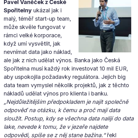
Pavel Vaněček z České
Spořitelny
ukázal jak i
malý, téměř start-up team,
může skvěle fungovat v
rámci velké korporace,
když umí vysvětlit, jak
nevnímat data jako náklad,
ale jak z nich udělat výnos. Banka jako Česká
Spořitelna musí každý rok investovat 10 mil EUR,
aby uspokojila požadavky regulátora. Jejich big
data team vymyslel několik projektů, jak z těchto
nákladů udělat výnos pro klienta i banku.
„Nejdůležitějším předpokladem je najít společně
odpověď na otázku, k čemu a proč mají data
sloužit. Postup, kdy se všechna data nalijí do data
lake, nevede k tomu, že v jezeře najdete
odpovědi, spíše se z něj stane bažina.“
řekl