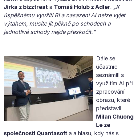
Jirka z bizztreat
a
Tomáš Holub z Adler
.
„K
úspěšnému využití BI a nasazení AI nelze vyjet
výtahem, musíte jít pěkně po schodech a
jednotlivé schody nejde přeskočit.“
Dále se
účastníci
seznámili s
využitím AI při
zpracování
obrazu, které
představil
Milan Chuong
Le ze
společnosti Quantasoft
a a hlasu, kdy nás s