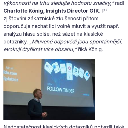
výkonností na trhu sledujte hodnotu značky,“
radí
Charlotte König, Insights Director GfK
. Při
zjišťování zákaznické zkušenosti přitom
doporučuje nechat lidi volně mluvit a využít např.
analýzu hlasu spíše, než sázet na klasické
dotazníky.
„Mluvené odpovědi jsou spontánnější,
evokují čtyřikrát více obsahu,“
říká König.
Nedostatečnost klasických dotazníků potvrdil také