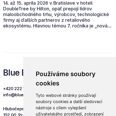
14. až 15. apríla 2026 v Bratislave v hoteli
DoubleTree by Hilton, opäť prepojí lídrov
maloobchodného trhu, výrobcov, technologické
firmy aj ďalších partnerov z retailového
ekosystému. Hlavnou témou 7. ročníka je „nová
rovnováha obchodu“.
Blue Events
Používáme soubory
cookies
+420 222 749 841
info@blueevents.eu
Tyto webové stránky používají
soubory cookies a další sledovací
nástroje s cílem vylepšení
Hlubočepská 701/38c
uživatelského prostředí, zobrazení
152 00, Praha 5