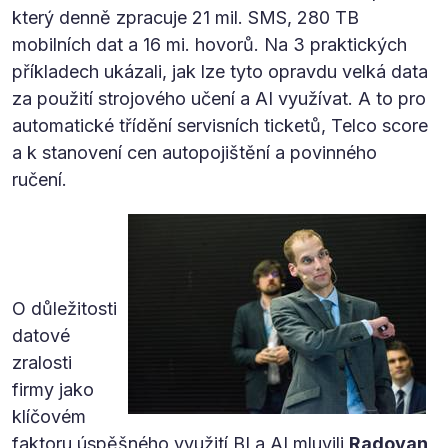
který denně zpracuje 21 mil. SMS, 280 TB
mobilních dat a 16 mi. hovorů. Na 3 praktických
příkladech ukázali, jak lze tyto opravdu velká data
za použití strojového učení a AI využívat. A to pro
automatické třídění servisních ticketů, Telco score
a k stanovení cen autopojištění a povinného
ručení.
O důležitosti
datové
zralosti
firmy jako
klíčovém
faktoru úspěšného využití BI a AI mluvili
Radovan