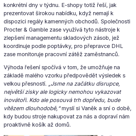
konkrétní dny v týdnu. E-shopy totiž řeší, jak
prezentovat širokou nabídku, když nemají k
dispozici regály kamenných obchodů. Společnosti
Procter & Gamble zase využívá tyto nástroje k
zlepšení managementu skladových zásob, jež
koordinuje podle poptávky, pro přepravce DHL
zase monitoruje pracovní zátěž zaměstnanců.
Výhoda řešení spočívá v tom, že umožňuje na
základě malého vzorku předpovědět výsledek s
velkou přesností.
„Jsme na začátku disrupce,
největší zisky ale logicky nemohou vykazovat
inovátoři. Kdo ale posouvá trh dopředu, bude
vítězem dlouhodobě,“
myslí si Vaněk a sní o době,
kdy budou stroje nakupovat za nás a dopraví nám
proaktivně košík až domů.