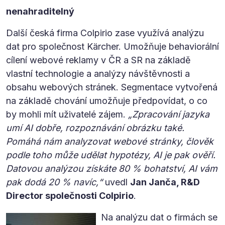
nenahraditelný
Další česká firma Colpirio zase využívá analýzu
dat pro společnost Kärcher. Umožňuje behaviorální
cílení webové reklamy v ČR a SR na základě
vlastní technologie a analýzy návštěvnosti a
obsahu webových stránek. Segmentace vytvořená
na základě chování umožňuje předpovídat, o co
by mohli mít uživatelé zájem.
„Zpracování jazyka
umí AI dobře, rozpoznávání obrázku také.
Pomáhá nám analyzovat webové stránky, člověk
podle toho může udělat hypotézy, AI je pak ověří.
Datovou analýzou získáte 80 % bohatství, AI vám
pak dodá 20 % navíc,“
uvedl
Jan Janča, R&D
Director společnosti Colpirio
.
Na analýzu dat o firmách se