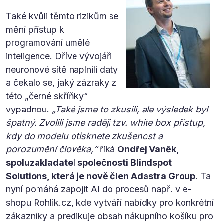
Také kvůli těmto rizikům se
mění přístup k
programování umělé
inteligence. Dříve vývojáři
neuronové sítě naplnili daty
a čekalo se, jaký zázraky z
této „černé skříňky“
vypadnou.
„Také jsme to zkusili, ale výsledek byl
špatný. Zvolili jsme raději tzv. white box přístup,
kdy do modelu otisknete zkušenost a
porozumění člověka,“
říká
Ondřej Vaněk,
spoluzakladatel společnosti Blindspot
Solutions, která je nově člen Adastra Group
. Ta
nyní pomáhá zapojit AI do procesů např. v e-
shopu Rohlik.cz, kde vytváří nabídky pro konkrétní
zákazníky a predikuje obsah nákupního košíku pro