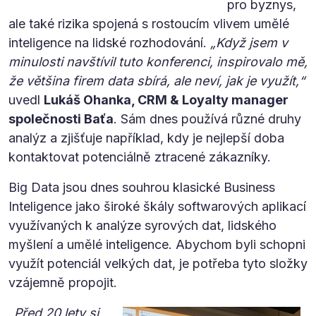
pro byznys,
ale také rizika spojená s rostoucím vlivem umělé
inteligence na lidské rozhodování.
„Když jsem v
minulosti navštívil tuto konferenci, inspirovalo mě,
že většina firem data sbírá, ale neví, jak je využít,“
uvedl
Lukáš Ohanka, CRM & Loyalty manager
společnosti Baťa
. Sám dnes používá různé druhy
analýz a zjišťuje například, kdy je nejlepší doba
kontaktovat potenciálně ztracené zákazníky.
Big Data jsou dnes souhrou klasické Business
Inteligence jako široké škály softwarových aplikací
využívaných k analýze syrových dat, lidského
myšlení a umělé inteligence. Abychom byli schopni
využít potenciál velkých dat, je potřeba tyto složky
vzájemně propojit.
„Před 20 lety si