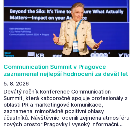
Communication Summit v Pragovce
zaznamenal nejlepší hodnocení za devět let
5. 8. 2026
Devátý ročník konference Communication
Summit, která každoročně spojuje profesionály z
oblasti PR a marketingové komunikace,
zaznamenal mimořádně pozitivní ohlasy
účastníků. Návštěvníci ocenili zejména atmosféru
nových prostor Pragovky i vysoký informační
přínos programu. Celkem 90 % respondentů v