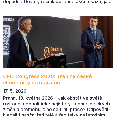
dopadu“. Devátý ročník oblíbené akce ukáže, jak
v dnešním přehlceném prostředí vytvářet
komunikaci s měřitelným dopadem.
CFO Congress 2026: Trénink české
ekonomiky na maraton
17. 5. 2026
Praha, 13. května 2026 – Jak obstát ve světě
rostoucí geopolitické nejistoty, technologických
změn a proměňujícího se trhu práce? Odpovědi
hledali finanční ředitelé a ředitelky na letošním