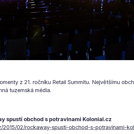
omenty z 21. ročníku Retail Summitu. Největšímu obc
mná tuzemská média.
y spustí obchod s potravinami Kolonial.cz
/2015/02/rockaway-spusti-obchod-s-potravinami-kol