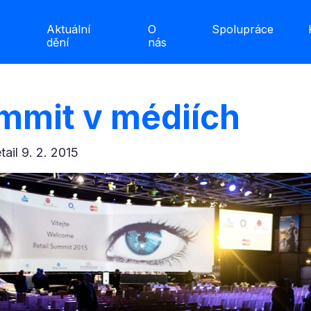
Aktuální
O
Spolupráce
dění
nás
ummit v médiích
etail 9. 2. 2015