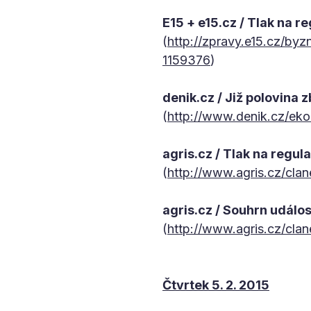
E15 + e15.cz / Tlak na re
(
http://zpravy.e15.cz/byz
1159376
)
denik.cz / Již polovina 
(
http://www.denik.cz/eko
agris.cz / Tlak na regula
(
http://www.agris.cz/cla
agris.cz / Souhrn událos
(
http://www.agris.cz/cla
Čtvrtek 5. 2. 2015