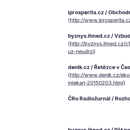
iprosperita.cz / Obchod
(
http://www.iprosperita.
byznys.ihned.cz / Vzbu
(
http://byznys.ihned.cz
uz-neudrzi
)
denik.cz / Řetězce v Čes
(
http://www.denik.cz/eko
mlekari-20150203.html
)
ČRo Radiožurnál / Rozh
byznys.ihned.cz / Pět n