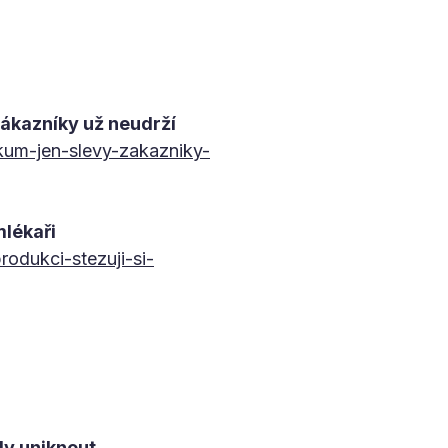
ákazníky už neudrží
kum-jen-slevy-zakazniky-
mlékaři
odukci-stezuji-si-
ly uniknout