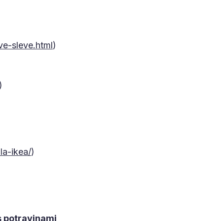
e-sleve.html
)
)
a-ikea/
)
s potravinami