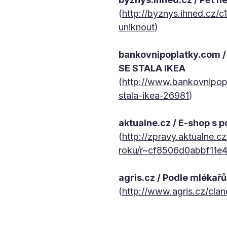
(
http://byznys.ihned.cz/
uniknout
)
bankovnipoplatky.co
SE STALA IKEA
(
http://www.bankovnipop
stala-ikea-26981
)
aktualne.cz / E-shop s p
(
http://zpravy.aktualne.c
roku/r~cf8506d0abbf11e
agris.cz / Podle mlékař
(
http://www.agris.cz/cla