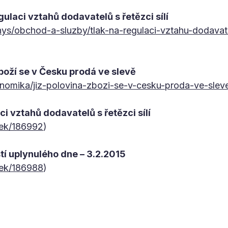
gulaci vztahů dodavatelů s řetězci sílí
nys/obchod-a-sluzby/tlak-na-regulaci-vztahu-dodavatel
zboží se v Česku prodá ve slevě
nomika/jiz-polovina-zbozi-se-v-cesku-proda-ve-slev
ci vztahů dodavatelů s řetězci sílí
nek/186992
)
tí uplynulého dne – 3.2.2015
nek/186988
)