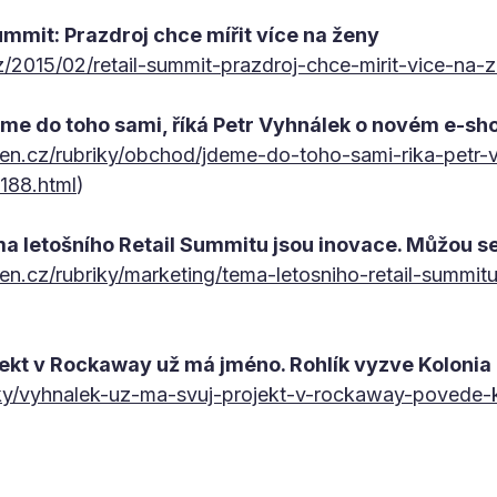
ummit: Prazdroj chce mířit více na ženy
/2015/02/retail-summit-prazdroj-chce-mirit-vice-na-z
me do toho sami, říká Petr Vyhnálek o novém e-sh
yden.cz/rubriky/obchod/jdeme-do-toho-sami-rika-petr
188.html
)
a letošního Retail Summitu jsou inovace. Můžou se 
den.cz/rubriky/marketing/tema-letosniho-retail-summi
)
jekt v Rockaway už má jméno. Rohlík vyzve Kolonia
ky/vyhnalek-uz-ma-svuj-projekt-v-rockaway-povede-k