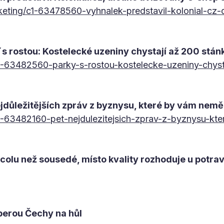
keting/c1-63478560-vyhnalek-predstavil-kolonial-cz
´s rostou: Kostelecké uzeniny chystají až 200 stán
c1-63482560-parky-s-rostou-kostelecke-uzeniny-chyst
ejdůležitějších zpráv z byznysu, které by vám nemě
c1-63482160-pet-nejdulezitejsich-zprav-z-byznysu-kt
a-colu než sousedé, místo kvality rozhoduje u potra
 berou Čechy na hůl