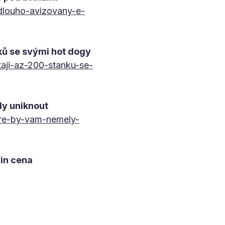
-dlouho-avizovany-e-
ků se svými hot dogy
aji-az-200-stanku-se-
ly uniknout
ere-by-vam-nemely-
vin cena