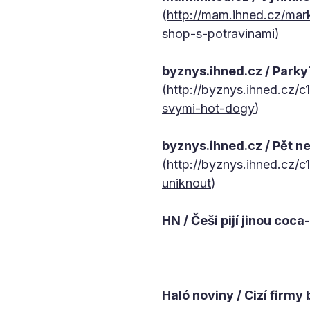
(
http://mam.ihned.cz/mar
shop-s-potravinami
)
byznys.ihned.cz / Parky
(
http://byznys.ihned.cz/
svymi-hot-dogy
)
byznys.ihned.cz / Pět n
(
http://byznys.ihned.cz/
uniknout
)
HN / Češi pijí jinou coc
Haló noviny / Cizí firmy