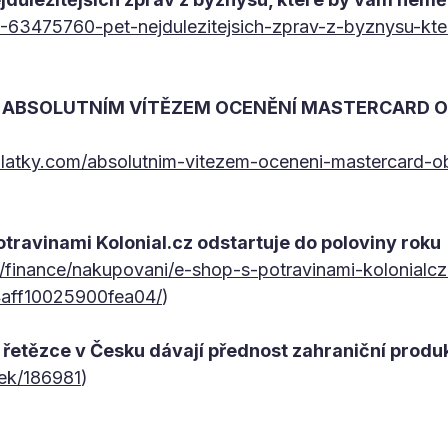
c1-63475760-pet-nejdulezitejsich-zprav-z-byznysu-k
m / ABSOLUTNÍM VÍTĚZEM OCENĚNÍ MASTERCARD 
latky.com/absolutnim-vitezem-oceneni-mastercard-o
otravinami Kolonial.cz odstartuje do poloviny roku
z/finance/nakupovani/e-shop-s-potravinami-kolonialcz
4aff10025900fea04/
)
ů řetězce v Česku dávají přednost zahraniční produ
nek/186981
)