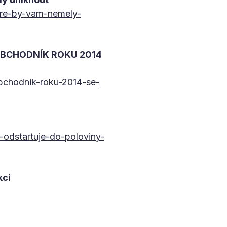
tere-by-vam-nemely-
OBCHODNÍK ROKU 2014
bchodnik-roku-2014-se-
-odstartuje-do-poloviny-
kci