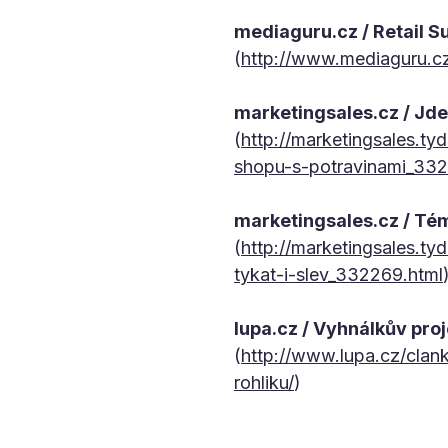
mediaguru.cz / Retail S
(
http://www.mediaguru.cz
marketingsales.cz / Jde
(
http://marketingsales.t
shopu-s-potravinami_332
marketingsales.cz / Tém
(
http://marketingsales.ty
tykat-i-slev_332269.html
lupa.cz / Vyhnálkův pro
(
http://www.lupa.cz/clan
rohliku/
)