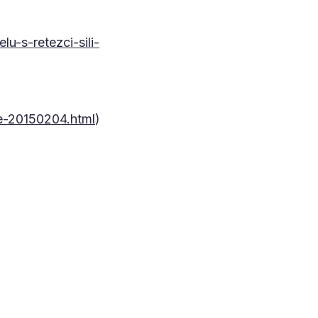
u-s-retezci-sili-
e-20150204.html
)