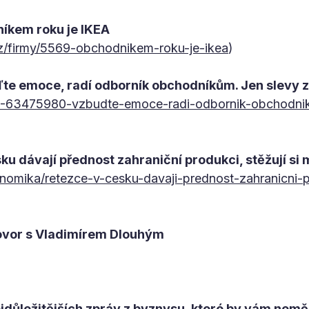
níkem roku je IKEA
cz/firmy/5569-obchodnikem-roku-je-ikea
)
ďte emoce, radí odborník obchodníkům. Jen slevy z
/c1-63475980-vzbudte-emoce-radi-odbornik-obchodni
ku dávají přednost zahraniční produkci, stěžují si 
nomika/retezce-v-cesku-davaji-prednost-zahranicni-pr
ovor s Vladimírem Dlouhým
ejdůležitějších zpráv z byznysu, které by vám nemě