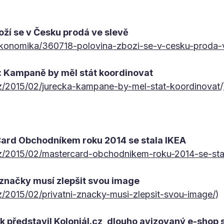
oží se v Česku prodá ve slevě
ekonomika/360718-polovina-zbozi-se-v-cesku-proda-v
: Kampaně by měl stát koordinovat
z/2015/02/jurecka-kampane-by-mel-stat-koordinovat
/
ard Obchodníkem roku 2014 se stala IKEA
z/2015/02/mastercard-obchodnikem-roku-2014-se-stal
 značky musí zlepšit svou image
/2015/02/privatni-znacky-musi-zlepsit-svou-image/
)
 představil Koloniál.cz, dlouho avizovaný e-shop 