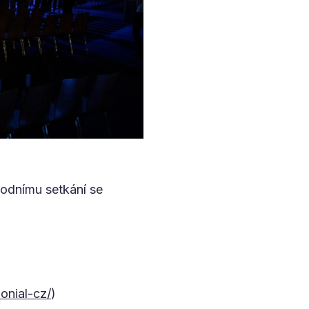
hodnímu setkání se
onial-cz/
)