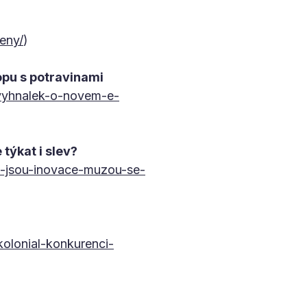
eny/
)
opu s potravinami
-vyhnalek-o-novem-e-
týkat i slev?
tu-jsou-inovace-muzou-se-
olonial-konkurenci-