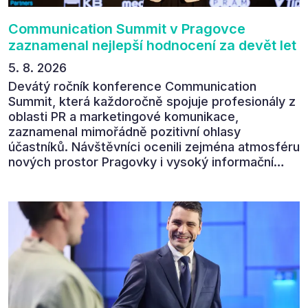
Communication Summit v Pragovce
zaznamenal nejlepší hodnocení za devět let
5. 8. 2026
Devátý ročník konference Communication
Summit, která každoročně spojuje profesionály z
oblasti PR a marketingové komunikace,
zaznamenal mimořádně pozitivní ohlasy
účastníků. Návštěvníci ocenili zejména atmosféru
nových prostor Pragovky i vysoký informační
přínos programu. Celkem 90 % respondentů v
následném průzkumu uvedlo, že se plánuje
zúčastnit i příštího ročníku. „Příjemná konference,
výborný program, hezké prostory, Daniel Stach
absolutně nejlepší moderátor!!!“ Tak shrnul
Communication Summit jeden z 330 účastníků ve
své zpětné vazbě. Ta potvrdila, co bylo slyšet i
cítit po celý 9. červen v Pragovce – že ročník s
tématem „Od chaosu k dopadu“ se skutečně