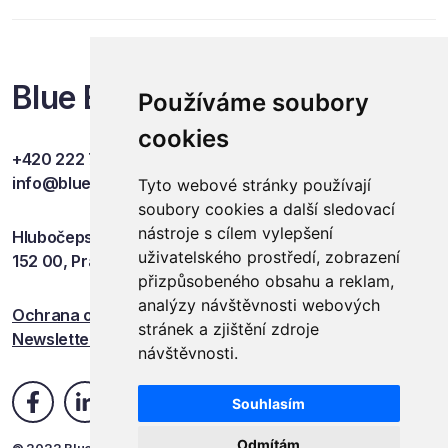
Blue Events
Používáme soubory
cookies
+420 222 749 841
info@blueevents.eu
Tyto webové stránky používají
soubory cookies a další sledovací
nástroje s cílem vylepšení
Hlubočepská 701/38c
uživatelského prostředí, zobrazení
152 00, Praha 5
přizpůsobeného obsahu a reklam,
analýzy návštěvnosti webových
Ochrana osobních údajů
stránek a zjištění zdroje
Newsletter
návštěvnosti.
Souhlasím
Odmítám