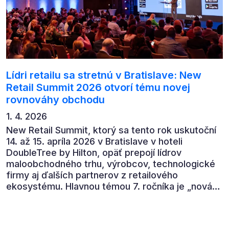
Lídri retailu sa stretnú v Bratislave: New
Retail Summit 2026 otvorí tému novej
rovnováhy obchodu
1. 4. 2026
New Retail Summit, ktorý sa tento rok uskutoční
14. až 15. apríla 2026 v Bratislave v hoteli
DoubleTree by Hilton, opäť prepojí lídrov
maloobchodného trhu, výrobcov, technologické
firmy aj ďalších partnerov z retailového
ekosystému. Hlavnou témou 7. ročníka je „nová
rovnováha obchodu“.