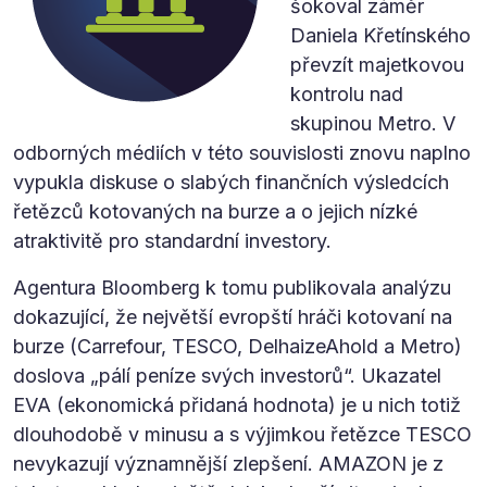
šokoval záměr
Daniela Křetínského
převzít majetkovou
kontrolu nad
skupinou Metro. V
odborných médiích v této souvislosti znovu naplno
vypukla diskuse o slabých finančních výsledcích
řetězců kotovaných na burze a o jejich nízké
atraktivitě pro standardní investory.
Agentura Bloomberg k tomu publikovala analýzu
dokazující, že největší evropští hráči kotovaní na
burze (Carrefour, TESCO, DelhaizeAhold a Metro)
doslova „pálí peníze svých investorů“. Ukazatel
EVA (ekonomická přidaná hodnota) je u nich totiž
dlouhodobě v minusu a s výjimkou řetězce TESCO
nevykazují významnější zlepšení. AMAZON je z