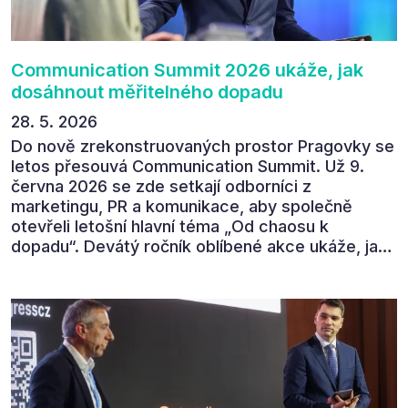
povedl.
Communication Summit 2026 ukáže, jak
dosáhnout měřitelného dopadu
28. 5. 2026
Do nově zrekonstruovaných prostor Pragovky se
letos přesouvá Communication Summit. Už 9.
června 2026 se zde setkají odborníci z
marketingu, PR a komunikace, aby společně
otevřeli letošní hlavní téma „Od chaosu k
dopadu“. Devátý ročník oblíbené akce ukáže, jak
v dnešním přehlceném prostředí vytvářet
komunikaci s měřitelným dopadem.