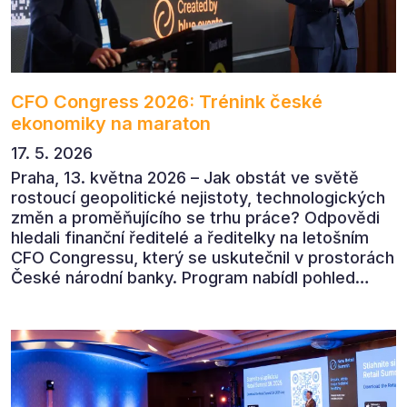
CFO Congress 2026: Trénink české
ekonomiky na maraton
17. 5. 2026
Praha, 13. května 2026 – Jak obstát ve světě
rostoucí geopolitické nejistoty, technologických
změn a proměňujícího se trhu práce? Odpovědi
hledali finanční ředitelé a ředitelky na letošním
CFO Congressu, který se uskutečnil v prostorách
České národní banky. Program nabídl pohled
předních ekonomů, podnikatelů i lídrů českého
byznysu na ekonomický vývoj, umělou inteligenci,
automatizaci, leadership i budoucnost role CFO.