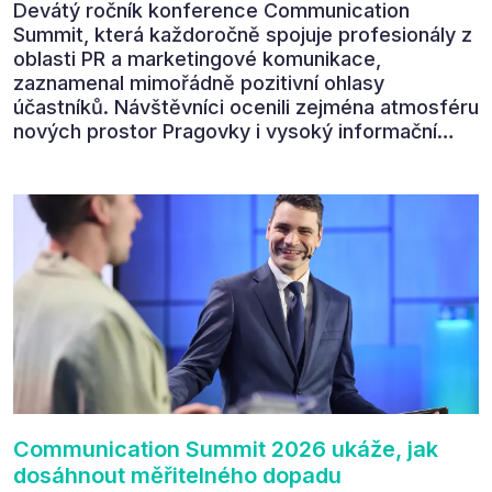
Devátý ročník konference Communication
Summit, která každoročně spojuje profesionály z
oblasti PR a marketingové komunikace,
zaznamenal mimořádně pozitivní ohlasy
účastníků. Návštěvníci ocenili zejména atmosféru
nových prostor Pragovky i vysoký informační
přínos programu. Celkem 90 % respondentů v
následném průzkumu uvedlo, že se plánuje
zúčastnit i příštího ročníku. „Příjemná konference,
výborný program, hezké prostory, Daniel Stach
absolutně nejlepší moderátor!!!“ Tak shrnul
Communication Summit jeden z 330 účastníků ve
své zpětné vazbě. Ta potvrdila, co bylo slyšet i
cítit po celý 9. červen v Pragovce – že ročník s
tématem „Od chaosu k dopadu“ se skutečně
povedl.
Communication Summit 2026 ukáže, jak
dosáhnout měřitelného dopadu