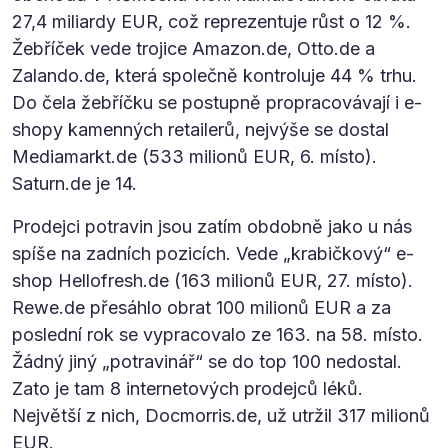
27,4 miliardy EUR, což reprezentuje růst o 12 %.
Žebříček vede trojice Amazon.de, Otto.de a
Zalando.de, která společně kontroluje 44 % trhu.
Do čela žebříčku se postupně propracovávají i e-
shopy kamenných retailerů, nejvýše se dostal
Mediamarkt.de (533 milionů EUR, 6. místo).
Saturn.de je 14.
Prodejci potravin jsou zatím obdobně jako u nás
spíše na zadních pozicích. Vede „krabičkový“ e-
shop Hellofresh.de (163 milionů EUR, 27. místo).
Rewe.de přesáhlo obrat 100 milionů EUR a za
poslední rok se vypracovalo ze 163. na 58. místo.
Žádný jiný „potravinář“ se do top 100 nedostal.
Zato je tam 8 internetových prodejců léků.
Největší z nich, Docmorris.de, už utržil 317 milionů
EUR.