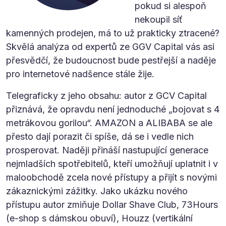
pokud si alespoň
nekoupil síť
kamenných prodejen, má to už prakticky ztracené?
Skvělá analýza od expertů ze GGV Capital vás asi
přesvědčí, že budoucnost bude pestřejší a naděje
pro internetové nadšence stále žije.
Telegraficky z jeho obsahu: autor z GCV Capital
přiznává, že opravdu není jednoduché „bojovat s 4
metrákovou gorilou“. AMAZON a ALIBABA se ale
přesto dají porazit či spíše, dá se i vedle nich
prosperovat. Naději přináší nastupující generace
nejmladších spotřebitelů, kteří umožňují uplatnit i v
maloobchodě zcela nové přístupy a přijít s novými
zákaznickými zážitky. Jako ukázku nového
přístupu autor zmiňuje Dollar Shave Club, 73Hours
(e-shop s dámskou obuví), Houzz (vertikální