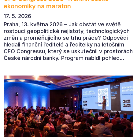
ekonomiky na maraton
17. 5. 2026
Praha, 13. května 2026 – Jak obstát ve světě
rostoucí geopolitické nejistoty, technologických
změn a proměňujícího se trhu práce? Odpovědi
hledali finanční ředitelé a ředitelky na letošním
CFO Congressu, který se uskutečnil v prostorách
České národní banky. Program nabídl pohled
předních ekonomů, podnikatelů i lídrů českého
byznysu na ekonomický vývoj, umělou inteligenci,
automatizaci, leadership i budoucnost role CFO.