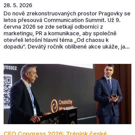
28. 5. 2026
Do nově zrekonstruovaných prostor Pragovky se
letos přesouvá Communication Summit. Už 9.
června 2026 se zde setkají odborníci z
marketingu, PR a komunikace, aby společně
otevřeli letošní hlavní téma „Od chaosu k
dopadu“. Devátý ročník oblíbené akce ukáže, jak
v dnešním přehlceném prostředí vytvářet
komunikaci s měřitelným dopadem.
CFO Congress 2026: Trénink české