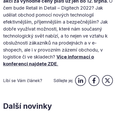
akci za výhodné ceny
platí už jen do 12. srpna.
O
čem bude Retail in Detail – Digitech 2022? Jak
udělat obchod pomocí nových technologií
efektivnějším, příjemnějším a bezpečnějším? Jak
dobře využívat možnosti, které nám současný
technologický svět nabízí, a to nejen ve vztahu k
obslužnosti zákazníků na prodejnách a v e-
shopech, ale i v provozním zázemí obchodu, v
logistice či ve skladech?
Více informací o
konferenci najdete ZDE
.
Líbí se Vám článek?
Sdílejte jej
Další novinky