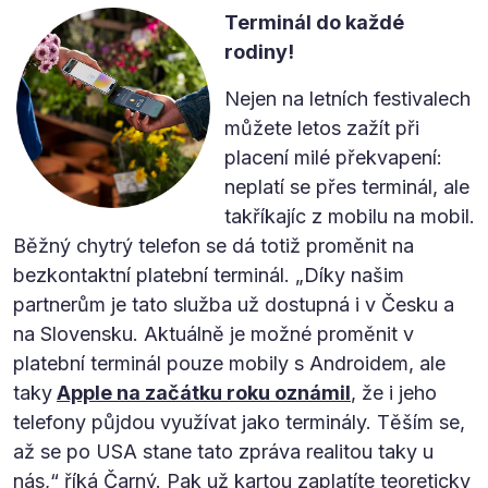
Terminál do každé
rodiny!
Nejen na letních festivalech
můžete letos zažít při
placení milé překvapení:
neplatí se přes terminál, ale
takříkajíc z mobilu na mobil.
Běžný chytrý telefon se dá totiž proměnit na
bezkontaktní platební terminál. „Díky našim
partnerům je tato služba už dostupná i v Česku a
na Slovensku. Aktuálně je možné proměnit v
platební terminál pouze mobily s Androidem, ale
taky
Apple na začátku roku oznámil
, že i jeho
telefony půjdou využívat jako terminály. Těším se,
až se po USA stane tato zpráva realitou taky u
nás,“ říká Čarný. Pak už kartou zaplatíte teoreticky