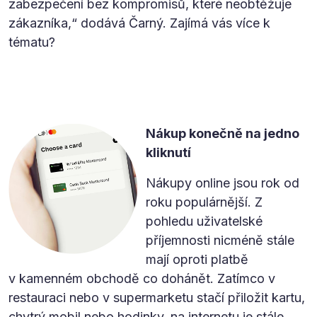
zabezpečení bez kompromisů, které neobtěžuje
zákazníka,“ dodává Čarný. Zajímá vás více k
tématu?
Nákup konečně na jedno
kliknutí
Nákupy online jsou rok od
roku populárnější. Z
pohledu uživatelské
příjemnosti nicméně stále
mají oproti platbě
v kamenném obchodě co dohánět. Zatímco v
restauraci nebo v supermarketu stačí přiložit kartu,
chytrý mobil nebo hodinky, na internetu je stále