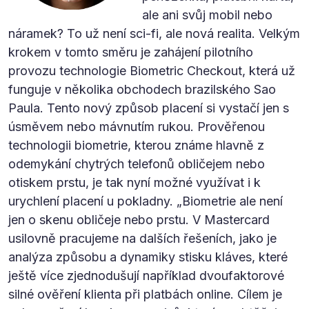
ale ani svůj mobil nebo
náramek? To už není sci-fi, ale nová realita. Velkým
krokem v tomto směru je zahájení pilotního
provozu technologie Biometric Checkout, která už
funguje v několika obchodech brazilského Sao
Paula. Tento nový způsob placení si vystačí jen s
úsměvem nebo mávnutím rukou. Prověřenou
technologii biometrie, kterou známe hlavně z
odemykání chytrých telefonů obličejem nebo
otiskem prstu, je tak nyní možné využívat i k
urychlení placení u pokladny. „Biometrie ale není
jen o skenu obličeje nebo prstu. V Mastercard
usilovně pracujeme na dalších řešeních, jako je
analýza způsobu a dynamiky stisku kláves, které
ještě více zjednodušují například dvoufaktorové
silné ověření klienta při platbách online. Cílem je