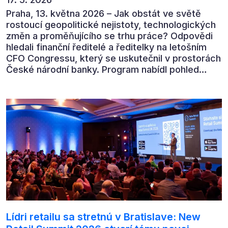
Praha, 13. května 2026 – Jak obstát ve světě
rostoucí geopolitické nejistoty, technologických
změn a proměňujícího se trhu práce? Odpovědi
hledali finanční ředitelé a ředitelky na letošním
CFO Congressu, který se uskutečnil v prostorách
České národní banky. Program nabídl pohled
předních ekonomů, podnikatelů i lídrů českého
byznysu na ekonomický vývoj, umělou inteligenci,
automatizaci, leadership i budoucnost role CFO.
Lídri retailu sa stretnú v Bratislave: New