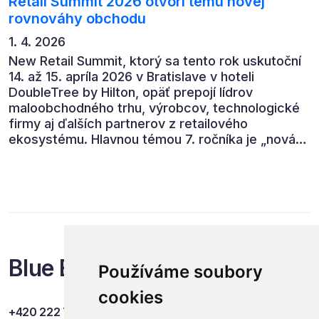
Retail Summit 2026 otvorí tému novej
rovnováhy obchodu
1. 4. 2026
New Retail Summit, ktorý sa tento rok uskutoční
14. až 15. apríla 2026 v Bratislave v hoteli
DoubleTree by Hilton, opäť prepojí lídrov
maloobchodného trhu, výrobcov, technologické
firmy aj ďalších partnerov z retailového
ekosystému. Hlavnou témou 7. ročníka je „nová
rovnováha obchodu“.
Blue Events
Používáme soubory
cookies
+420 222 749 841