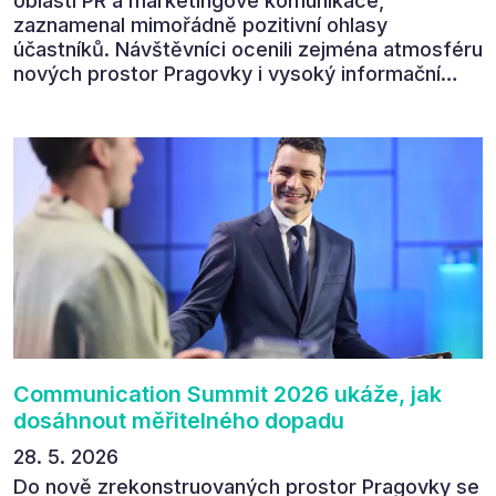
oblasti PR a marketingové komunikace,
zaznamenal mimořádně pozitivní ohlasy
účastníků. Návštěvníci ocenili zejména atmosféru
nových prostor Pragovky i vysoký informační
přínos programu. Celkem 90 % respondentů v
následném průzkumu uvedlo, že se plánuje
zúčastnit i příštího ročníku. „Příjemná konference,
výborný program, hezké prostory, Daniel Stach
absolutně nejlepší moderátor!!!“ Tak shrnul
Communication Summit jeden z 330 účastníků ve
své zpětné vazbě. Ta potvrdila, co bylo slyšet i
cítit po celý 9. červen v Pragovce – že ročník s
tématem „Od chaosu k dopadu“ se skutečně
povedl.
Communication Summit 2026 ukáže, jak
dosáhnout měřitelného dopadu
28. 5. 2026
Do nově zrekonstruovaných prostor Pragovky se