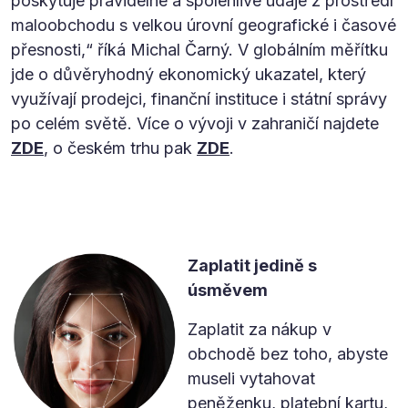
poskytuje pravidelné a spolehlivé údaje z prostředí
maloobchodu s velkou úrovní geografické i časové
přesnosti,“ říká Michal Čarný. V globálním měřítku
jde o důvěryhodný ekonomický ukazatel, který
využívají prodejci, finanční instituce i státní správy
po celém světě. Více o vývoji v zahraničí najdete
ZDE
, o českém trhu pak
ZDE
.
Zaplatit jedině s
úsměvem
Zaplatit za nákup v
obchodě bez toho, abyste
museli vytahovat
peněženku, platební kartu,