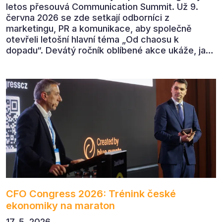
letos přesouvá Communication Summit. Už 9.
června 2026 se zde setkají odborníci z
marketingu, PR a komunikace, aby společně
otevřeli letošní hlavní téma „Od chaosu k
dopadu“. Devátý ročník oblíbené akce ukáže, jak
v dnešním přehlceném prostředí vytvářet
komunikaci s měřitelným dopadem.
CFO Congress 2026: Trénink české
ekonomiky na maraton
17. 5. 2026