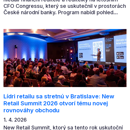
CFO Congressu, který se uskutečnil v prostorách
České národní banky. Program nabídl pohled
předních ekonomů, podnikatelů i lídrů českého
byznysu na ekonomický vývoj, umělou inteligenci,
automatizaci, leadership i budoucnost role CFO.
Lídri retailu sa stretnú v Bratislave: New
Retail Summit 2026 otvorí tému novej
rovnováhy obchodu
1. 4. 2026
New Retail Summit, ktorý sa tento rok uskutoční