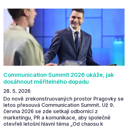
následném průzkumu uvedlo, že se plánuje
zúčastnit i příštího ročníku. „Příjemná konference,
výborný program, hezké prostory, Daniel Stach
absolutně nejlepší moderátor!!!“ Tak shrnul
Communication Summit jeden z 330 účastníků ve
své zpětné vazbě. Ta potvrdila, co bylo slyšet i
cítit po celý 9. červen v Pragovce – že ročník s
tématem „Od chaosu k dopadu“ se skutečně
povedl.
Communication Summit 2026 ukáže, jak
dosáhnout měřitelného dopadu
28. 5. 2026
Do nově zrekonstruovaných prostor Pragovky se
letos přesouvá Communication Summit. Už 9.
června 2026 se zde setkají odborníci z
marketingu, PR a komunikace, aby společně
otevřeli letošní hlavní téma „Od chaosu k