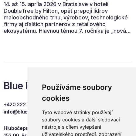
14. až 15. apríla 2026 v Bratislave v hoteli
DoubleTree by Hilton, opäť prepojí lídrov
maloobchodného trhu, výrobcov, technologické
firmy aj ďalších partnerov z retailového
ekosystému. Hlavnou témou 7. ročníka je „nová
rovnováha obchodu“.
Blue Events
Používáme soubory
cookies
+420 222 749 841
info@blueevents.eu
Tyto webové stránky používají
soubory cookies a další sledovací
nástroje s cílem vylepšení
Hlubočepská 701/38c
uživatelského prostředí, zobrazení
152 00, Praha 5