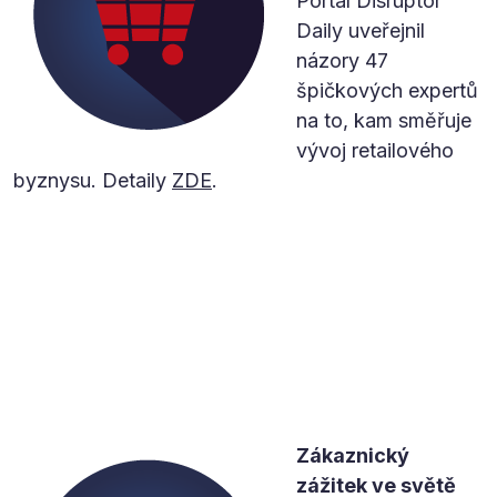
Portál Disruptor
Daily uveřejnil
názory 47
špičkových expertů
na to, kam směřuje
vývoj retailového
byznysu. Detaily
ZDE
.
Zákaznický
zážitek ve světě