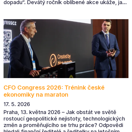
dopadu“. Devátý ročník oblíbené akce ukáže, jak
v dnešním přehlceném prostředí vytvářet
komunikaci s měřitelným dopadem.
CFO Congress 2026: Trénink české
ekonomiky na maraton
17. 5. 2026
Praha, 13. května 2026 – Jak obstát ve světě
rostoucí geopolitické nejistoty, technologických
změn a proměňujícího se trhu práce? Odpovědi
hledali finanční ředitelé a ředitelky na letošním