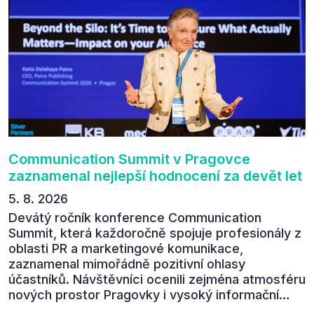
Communication Summit v Pragovce
zaznamenal nejlepší hodnocení za devět let
5. 8. 2026
Devátý ročník konference Communication
Summit, která každoročně spojuje profesionály z
oblasti PR a marketingové komunikace,
zaznamenal mimořádně pozitivní ohlasy
účastníků. Návštěvníci ocenili zejména atmosféru
nových prostor Pragovky i vysoký informační
přínos programu. Celkem 90 % respondentů v