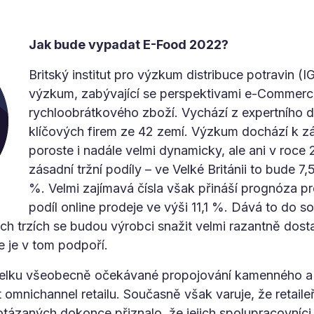
Jak bude vypadat E-Food 2022?
Britský institut pro výzkum distribuce potravin (
výzkum, zabývající se perspektivami e-Commerce
rychloobrátkového zboží. Vychází z expertního
klíčových firem ze 42 zemí. Výzkum dochází k 
poroste i nadále velmi dynamicky, ale ani v roce
zásadní tržní podíly – ve Velké Británii to bude 
%. Velmi zajímavá čísla však přináší prognóza pr
podíl online prodeje ve výši 11,1 %. Dává to do sou
ch trzích se budou výrobci snažit velmi razantně dos
 je v tom podpoří.
celku všeobecně očekávané propojování kamenného a 
 omnichannel retailu. Současně však varuje, že retail
tázaných dokonce přiznalo, že jejich spolupracovníci n