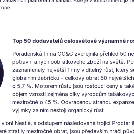
 zábavních platforem a kanálů. Asie je v tomto směru již h
ropě.
Top 50 dodavatelů celosvětově významně ro
Poradenská firma OC&C zveřejnila přehled 50 ne
potravin a rychloobrátkového zboží na světě. Po
zaznamenaly největší firmy viditelný růst, který s
globálním žebříčku – celkový obrat 50 největších
o 5,7 %. Motorem růstu jsou rostoucí ceny a také 
objem vzrostl zejména díky výrobcům tabákových
meziročně o 45 %. Odvrácenou stranou expanze o
výjimky za ním nestojí organický růst.
 vloni Nestlé, s odstupem následované trojicí Procter
teré ztratily meziročně obrat, jsou především hráči 