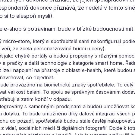
respondentů dokonce přiznává, že nedělá v tomto směr
o si to alespoň myslí).
 e-shop s potravinami bude v blízké budoucnosti mít 
 micro-store, který si spotřebitelé sami nakonfigurují podl
věří, že zcela personalizované budou i ceny).
 jako chytré portály a budou propojeny s různými pomocní
čky a pračky a další technologie z kategorie smart home. Řa
lze i napojení na přístroje z oblasti e-health, které budou
navrhovat, co objednat.
ude provázáno na biometrické znaky spotřebitele. To celý 
vat velikost balení. To spolu se správným časováním dodá
otřebují a zatím končí v odpadu.
ntegrovány s kamennými prodejnami a budou umožňovat ko
h dotyku. To bude umožněno díky datové integraci všech p
chu do pozadí, spotřebitelé budou stále častěji nakupovat
 videí, sociálních médií či digitálních fotografií. Dojde k t