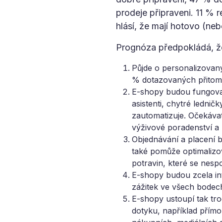
prodeje připraveni. 11 % 
hlásí, že mají hotovo (neb
Prognóza předpokládá, že
Půjde o personalizovaný
% dotazovaných přitom 
E-shopy budou fungovat
asistenti, chytré ledni
zautomatizuje. Očekávat 
výživové poradenství a 
Objednávání a placení b
také pomůže optimalizo
potravin, které se nesp
E-shopy budou zcela i
zážitek ve všech bodec
E-shopy ustoupí tak tro
dotyku, například přímo z