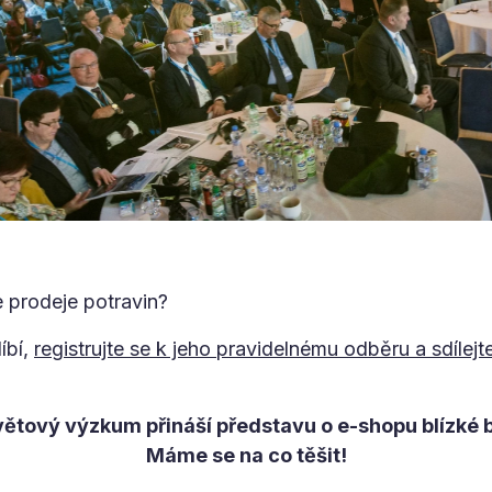
 prodeje potravin?
íbí,
registrujte se k jeho pravidelnému odběru a sdílejt
větový výzkum přináší představu o e-shopu blízké 
Máme se na co těšit!