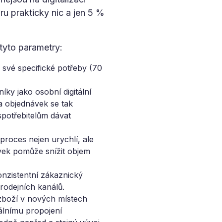
u prakticky nic a jen 5 %
tyto parametry:
e své specifické potřeby (70
ky jako osobní digitální
da objednávek se tak
 spotřebitelům dávat
proces nejen urychlí, ale
vek pomůže snížit objem
nzistentní zákaznický
rodejních kanálů.
 zboží v nových místech
otálnímu propojení