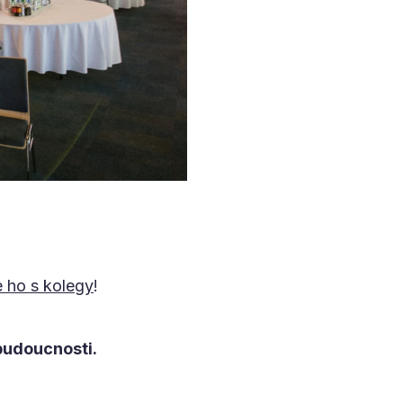
e ho s kolegy
!
budoucnosti.