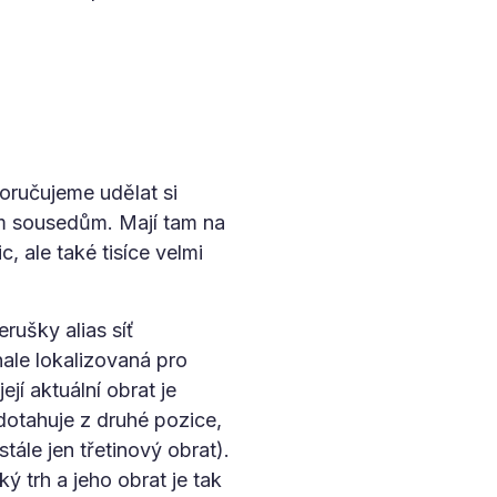
oručujeme udělat si
ím sousedům. Mají tam na
, ale také tisíce velmi
rušky alias síť
ale lokalizovaná pro
jí aktuální obrat je
dotahuje z druhé pozice,
tále jen třetinový obrat).
 trh a jeho obrat je tak