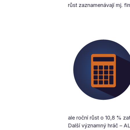
růst zaznamenávají mj. f
ale roční růst o 10,8 % za
Další významný hráč – ALD