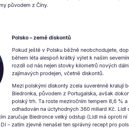
irmy původem z Číny.
Polsko – země diskontů
Pokud ještě v Polsku běžně neobchodujete, dop
během léta alespoň krátký výlet k našim severn
rozdíl od nás nejen stovky kilometrů nových dálnic
zajímavých prodejen, včetně diskontů.
Mezi polskými diskonty zcela suverénně kralují be
Biedronka, původem z Portugalska, avšak dokon
polský trh. Ta roste meziročním tempem 8,6 % a je
odhadován na úctyhodných 360 miliard Kč. Lidl 
tím zaručuje Biedronce velký odstup (Lidl má oproti ní s
I – zatím zjevně nenašel ten správný recept pro polský