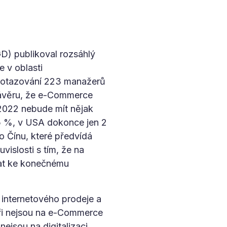
IGD) publikoval rozsáhlý
 v oblasti
 dotazování 223 manažerů
závěru, že e-Commerce
 2022 nebude mít nějak
7,5 %, v USA dokonce jen 2
o Čínu, které předvídá
vislosti s tím, že na
tat ke konečnému
internetového prodeje a
eři nejsou na e-Commerce
ejsou na digitalizaci