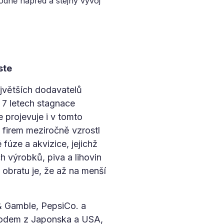
odně napřed a stejný vývoj
ste
jvětších dodavatelů
 7 letech stagnace
e projevuje i v tomto
 firem meziročně vzrostl
fúze a akvizice, jejichž
 výrobků, piva a lihovin
bratu je, že až na menší
 & Gamble, PepsiCo. a
původem z Japonska a USA,