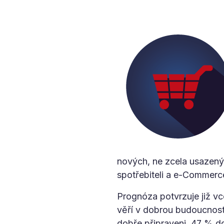
nových, ne zcela usazený
spotřebiteli a e-Commerce
Prognóza potvrzuje již v
věří v dobrou budoucnost
dobře připraveni, 47 % do