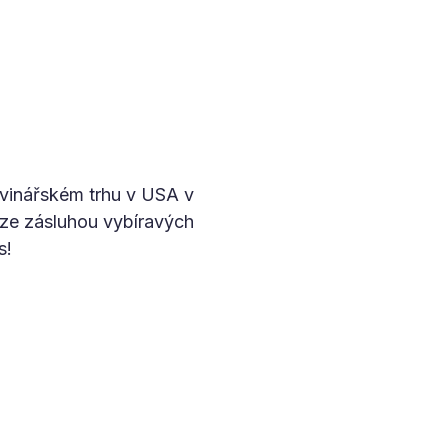
vinářském trhu v USA v
uze zásluhou vybíravých
s!