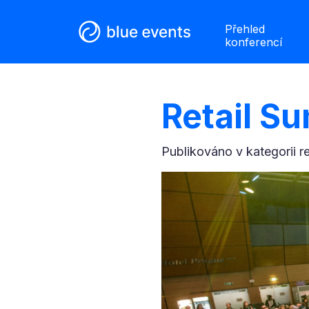
Přehled
konferencí
Retail S
Publikováno v kategorii
r