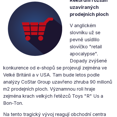
Rekordní rozsah
uzavíraných
prodejních ploch
V anglickém
slovníku už se
pevně usídlilo
slovíčko "retail
apocalypse".
Dopady zvýšené
konkurence od e-shopů se projevují zejména ve
Velké Británii a v USA. Tam bude letos podle
analýzy CoStar Group uzavřeno zhruba 90 milionů
m2 prodejních ploch. Významnou roli hraje
zejména krach velkých řetězců Toys "R" Us a
Bon-Ton.
Na tento tragický vývoj reagují obchodní centra