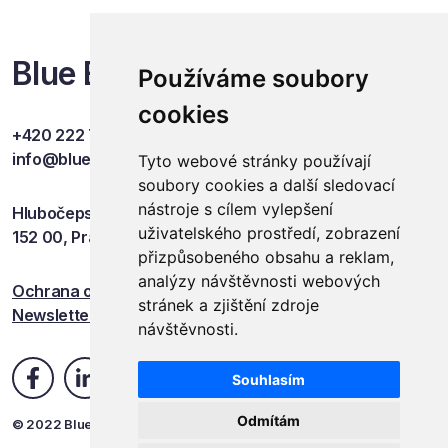
Blue Events
Používáme soubory
cookies
+420 222 749 841
info@blueevents.eu
Tyto webové stránky používají
soubory cookies a další sledovací
nástroje s cílem vylepšení
Hlubočepská 701/38c
uživatelského prostředí, zobrazení
152 00, Praha 5
přizpůsobeného obsahu a reklam,
analýzy návštěvnosti webových
Ochrana osobních údajů
stránek a zjištění zdroje
Newsletter
návštěvnosti.
Souhlasím
Odmítám
© 2022 Blue Events