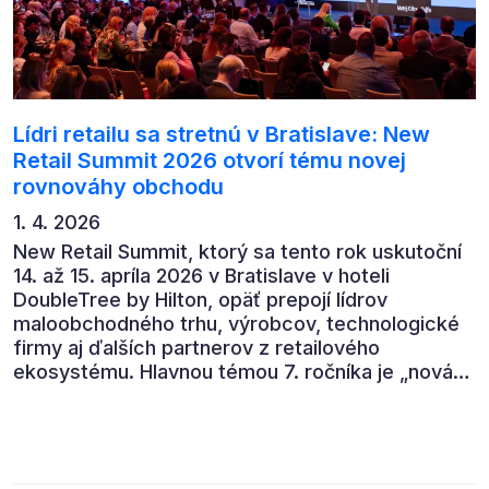
Lídri retailu sa stretnú v Bratislave: New
Retail Summit 2026 otvorí tému novej
rovnováhy obchodu
1. 4. 2026
New Retail Summit, ktorý sa tento rok uskutoční
14. až 15. apríla 2026 v Bratislave v hoteli
DoubleTree by Hilton, opäť prepojí lídrov
maloobchodného trhu, výrobcov, technologické
firmy aj ďalších partnerov z retailového
ekosystému. Hlavnou témou 7. ročníka je „nová
rovnováha obchodu“.