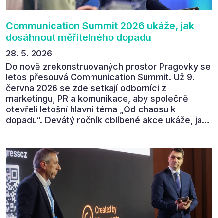
Communication Summit 2026 ukáže, jak
dosáhnout měřitelného dopadu
28. 5. 2026
Do nově zrekonstruovaných prostor Pragovky se
letos přesouvá Communication Summit. Už 9.
června 2026 se zde setkají odborníci z
marketingu, PR a komunikace, aby společně
otevřeli letošní hlavní téma „Od chaosu k
dopadu“. Devátý ročník oblíbené akce ukáže, jak
v dnešním přehlceném prostředí vytvářet
komunikaci s měřitelným dopadem.