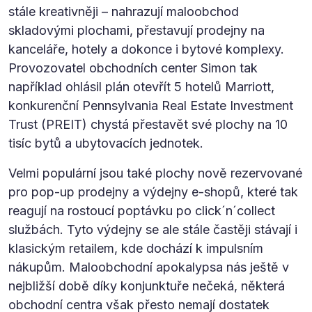
stále kreativněji – nahrazují maloobchod
skladovými plochami, přestavují prodejny na
kanceláře, hotely a dokonce i bytové komplexy.
Provozovatel obchodních center Simon tak
například ohlásil plán otevřít 5 hotelů Marriott,
konkurenční Pennsylvania Real Estate Investment
Trust (PREIT) chystá přestavět své plochy na 10
tisíc bytů a ubytovacích jednotek.
Velmi populární jsou také plochy nově rezervované
pro pop-up prodejny a výdejny e-shopů, které tak
reagují na rostoucí poptávku po click´n´collect
službách. Tyto výdejny se ale stále častěji stávají i
klasickým retailem, kde dochází k impulsním
nákupům. Maloobchodní apokalypsa nás ještě v
nejbližší době díky konjunktuře nečeká, některá
obchodní centra však přesto nemají dostatek