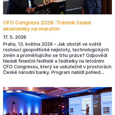
CFO Congress 2026: Trénink české
ekonomiky na maraton
17. 5. 2026
Praha, 13. května 2026 – Jak obstát ve světě
rostoucí geopolitické nejistoty, technologických
změn a proměňujícího se trhu práce? Odpovědi
hledali finanční ředitelé a ředitelky na letošním
CFO Congressu, který se uskutečnil v prostorách
České národní banky. Program nabídl pohled
předních ekonomů, podnikatelů i lídrů českého
byznysu na ekonomický vývoj, umělou inteligenci,
automatizaci, leadership i budoucnost role CFO.