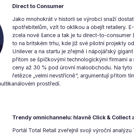
Direct to Consumer
Jako mnohokrát v historii se výrobci snaží dosta
spotřebitelům, vzít to oklikou a obejít retailery.
zcela nové šance a tak je tu direct-to-consumer 
to na britském trhu, kde již své pilotní projekty 
Unilever a na startu je zřejmě i nápojářský gigan
přitom se špičkovými technologickými firmami a 
ceny až 30 % pod úrovní maloobchodu. Na tyto in
řetězce „velmi nevstřícně“, argumentují přitom tím
ultikanálovém prostředí.
Trendy omnichannelu: hlavně Click & Collect a 
Portál Total Retail zveřejnil svoji výroční analý