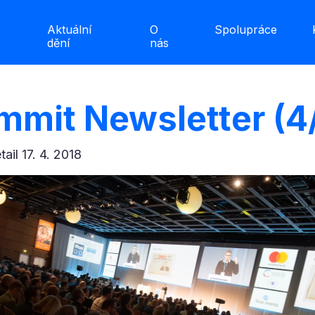
Aktuální
O
Spolupráce
dění
nás
ummit Newsletter (4
etail 17. 4. 2018