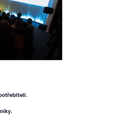
otřebiteli.
níky.