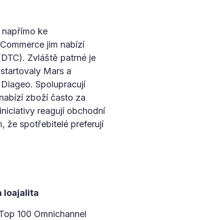
t napřímo ke
 E-Commerce jim nabízí
(DTC). Zvláště patrné je
odstartovaly Mars a
t Diageo. Spolupracují
nabízí zboží často za
iciativy reagují obchodní
, že spotřebitelé preferují
loajalita
zu Top 100 Omnichannel