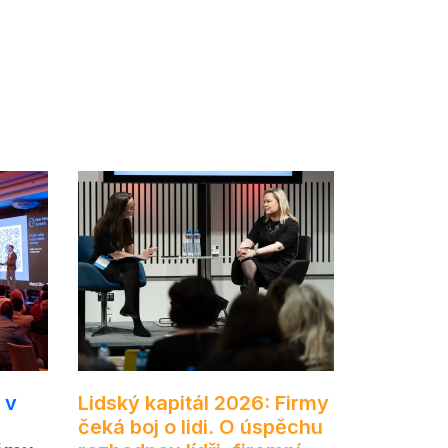
 v
Lidský kapitál 2026: Firmy
l
čeká boj o lidi. O úspěchu