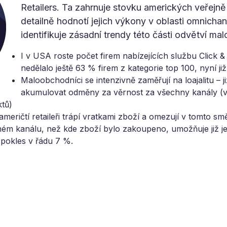
Retailers. Ta zahrnuje stovku amerických veřej
detailně hodnotí jejich výkony v oblasti omnichan
identifikuje zásadní trendy této části odvětví m
I v USA roste počet firem nabízejících službu Click &
nedělalo ještě 63 % firem z kategorie top 100, nyní ji
Maloobchodníci se intenzivně zaměřují na loajalitu –
akumulovat odměny za věrnost za všechny kanály (vl
ktů)
eričtí retaileři trápí vratkami zboží a omezují v tomto smě
iném kanálu, než kde zboží bylo zakoupeno, umožňuje již 
 pokles v řádu 7 %.