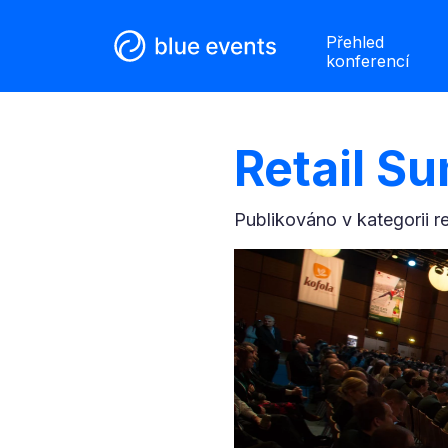
Přehled
konferencí
Retail S
Publikováno v kategorii
r