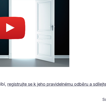
íbí,
registrujte se k jeho pravidelnému odběru a sdílejt
Sd