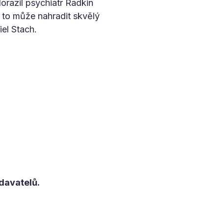
orazil psychiatr Radkin
 to může nahradit skvělý
el Stach.
davatelů.