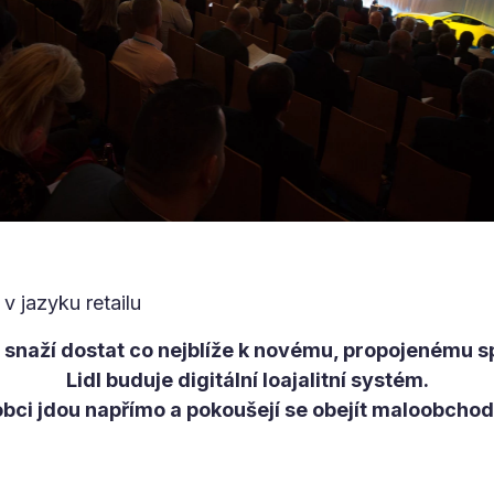
v jazyku retailu
 snaží dostat co nejblíže k novému, propojenému sp
Lidl buduje digitální loajalitní systém.
bci jdou napřímo a pokoušejí se obejít maloobchod