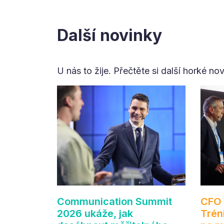
Další novinky
U nás to žije. Přečtěte si další horké no
Communication Summit
CFO 
2026 ukáže, jak
Trén