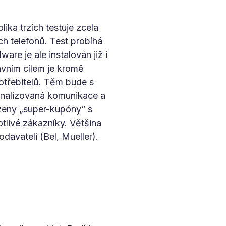
ika trzích testuje zcela
ch telefonů. Test probíhá
re je ale instalován již i
avním cílem je kromě
otřebitelů. Těm bude s
onalizovaná komunikace a
bízeny „super-kupóny“ s
tlivé zákazníky. Většina
odavateli (Bel, Mueller).