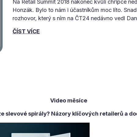
Na Retail Summit 2018 nakonec kvůli chřipce ned
Honzák. Bylo to nám i účastníkům moc líto. Snad
rozhovor, který s ním na ČT24 nedávno vedl Dani
ČÍST VÍCE
Video měsíce
ze slevové spirály? Názory klíčových retailerů a do