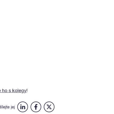
e ho s kolegy
!
ílejte jej