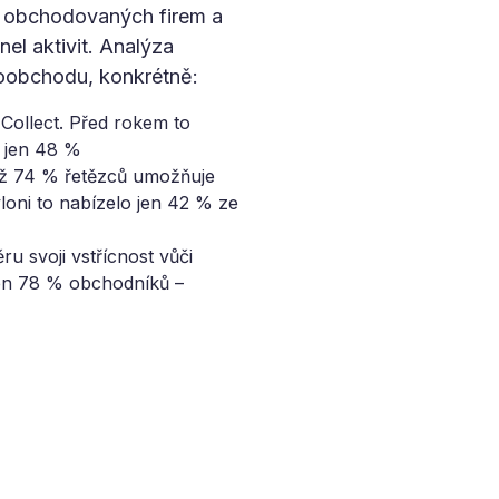
ně obchodovaných firem a
nel aktivit. Analýza
aloobchodu, konkrétně:
 Collect. Před rokem to
ž jen 48 %
 již 74 % řetězců umožňuje
oni to nabízelo jen 42 % ze
ru svoji vstřícnost vůči
jen 78 % obchodníků –