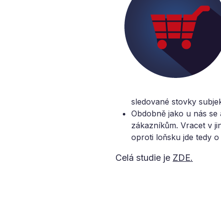
sledované stovky subje
Obdobně jako u nás se am
zákazníkům. Vracet v j
oproti loňsku jde tedy o
Celá studie je
ZDE.