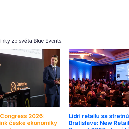
vinky ze světa Blue Events.
Congress 2026:
Lídri retailu sa stretnú
ink české ekonomiky
Bratislave: New Retai