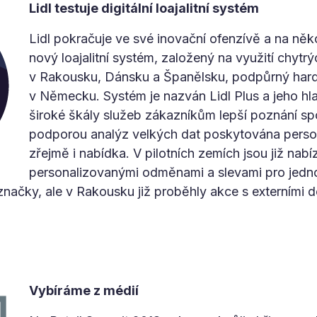
Lidl testuje digitální loajalitní systém
Lidl pokračuje ve své inovační ofenzívě a na někol
nový loajalitní systém, založený na využití chytrý
v Rakousku, Dánsku a Španělsku, podpůrný hardwa
v Německu. Systém je nazván Lidl Plus a jeho hl
široké škály služeb zákazníkům lepší poznání sp
podporou analýz velkých dat poskytována pers
zřejmě i nabídka. V pilotních zemích jsou již na
personalizovanými odměnami a slevami pro jedno
 značky, ale v Rakousku již proběhly akce s externími d
Vybíráme z médií