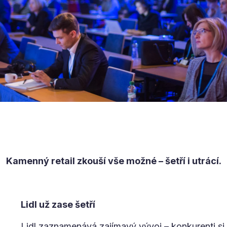
Kamenný retail zkouší vše možné – šetří i utrácí.
Lidl už zase šetří
Lidl zaznamenává zajímavý vývoj – konkurenti si