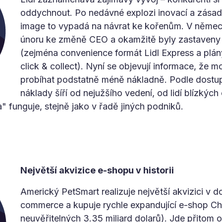
oddychnout. Po nedávné explozi inovací a zásad
image to vypadá na návrat ke kořenům. V něme
únoru ke změně CEO a okamžitě byly zastaveny 
(zejména convenience formát Lidl Express a plán
click & collect). Nyní se objevují informace, že m
probíhat podstatně méně nákladně. Podle dostup
náklady šíří od nejužšího vedení, od lidí blízkýc
" funguje, stejně jako v řadě jiných podniků.
Největší akvizice e-shopu v historii
Americký PetSmart realizuje největší akvizici v do
commerce a kupuje rychle expandující e-shop C
neuvěřitelných 3.35 miliard dolarů). Jde přitom 