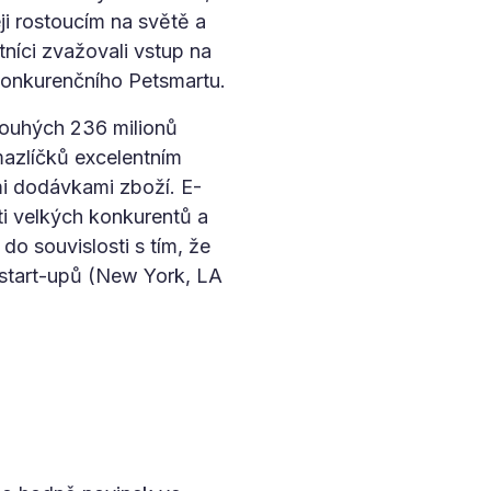
eji rostoucím na světě a
stníci zvažovali vstup na
 konkurenčního Petsmartu.
(pouhých 236 milionů
mazlíčků excelentním
mi dodávkami zboží. E-
ti velkých konkurentů a
 do souvislosti s tím, že
 start-upů (New York, LA