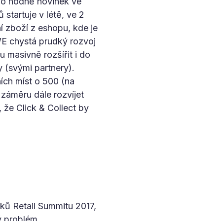
no hodně novinek ve
 startuje v létě, ve 2
í zboží z eshopu, kde je
EWE chystá prudký rozvoj
 masivně rozšířit i do
 (svými partnery).
ích míst o 500 (na
 záměru dále rozvíjet
, že Click & Collect by
ků Retail Summitu 2017,
ý problém.