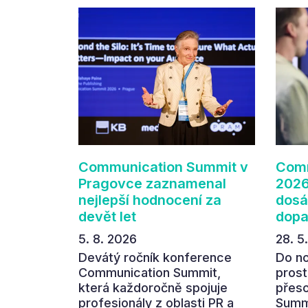
Communication Summit v
Comm
Pragovce zaznamenal
2026
nejlepší hodnocení za
dosá
devět let
dop
5. 8. 2026
28. 5
Devátý ročník konference
Do n
Communication Summit,
prost
která každoročně spojuje
přes
profesionály z oblasti PR a
Summi