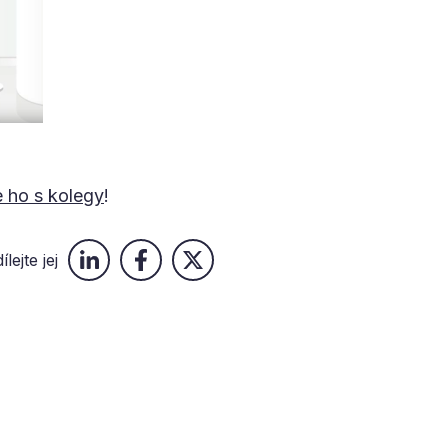
e ho s kolegy
!
ílejte jej