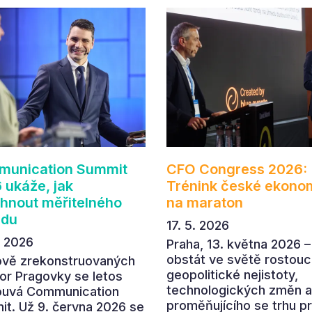
unication Summit
CFO Congress 2026:
 ukáže, jak
Trénink české ekono
hnout měřitelného
na maraton
adu
17. 5. 2026
. 2026
Praha, 13. května 2026 –
obstát ve světě rostouc
ově zrekonstruovaných
geopolitické nejistoty,
or Pragovky se letos
technologických změn a
ouvá Communication
proměňujícího se trhu p
t. Už 9. června 2026 se