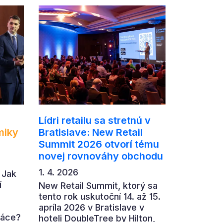
Lídri retailu sa stretnú v
miky
Bratislave: New Retail
Summit 2026 otvorí tému
novej rovnováhy obchodu
1. 4. 2026
 Jak
í
New Retail Summit, ktorý sa
tento rok uskutoční 14. až 15.
apríla 2026 v Bratislave v
ráce?
hoteli DoubleTree by Hilton,