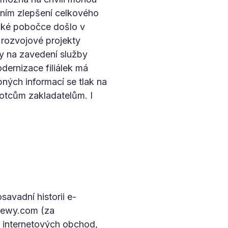
ním zlepšení celkového
cké pobočce došlo v
rozvojové projekty
y na zavedení služby
odernizace filiálek má
ných informací se tlak na
h otcům zakladatelům. I
savadní historii e-
hewy.com (za
o internetových obchod,