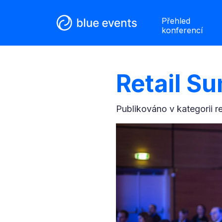
Přehled
konferencí
Retail S
Publikováno v kategorii
r