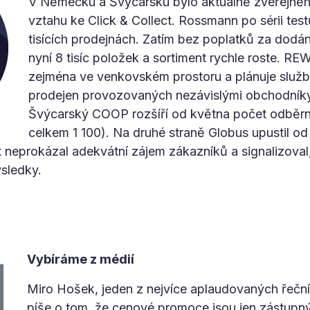
V Německu a Švýcarsku bylo aktuálně zveřejně
vztahu ke Click & Collect. Rossmann po sérii testů
tisících prodejnách. Zatím bez poplatků za dodán
nyní 8 tisíc položek a sortiment rychle roste. R
zejména ve venkovském prostoru a plánuje službu
prodejen provozovaných nezávislými obchodníky
Švýcarský COOP rozšíří od května počet odběrn
celkem 1 100). Na druhé straně Globus upustil od
st neprokázal adekvátní zájem zákazníků a signalizoval
ýsledky.
Vybíráme z médií
Miro Hošek, jeden z nejvíce aplaudovaných řeční
píše o tom, že cenové promoce jsou jen zástupn