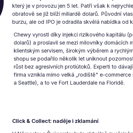
který je v provozu jen 5 let. Patří však k nejrychl
obratově se již blíží miliardě dolarů. Původní vla
burzu, ale od IPO je odradila skvělá nabídka od
Chewy vyrostl díky injekci rizikového kapitálu 
dolarů) a proslavil se mezi milovníky domácích 
klientským servisem, širokým výběrem a rychlý
shopu se podařilo několik let uniknout pozornos
růst bez agresivních protiútoků. Experti to dávají
firma vznikla mimo velká „rodiště" e-commerce
a Seattle), a to ve Fort Lauderdale na Floridě.
Click & Collect: naděje i zklamání