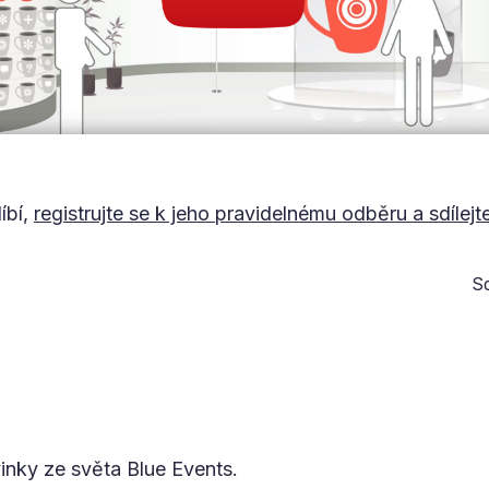
íbí,
registrujte se k jeho pravidelnému odběru a sdílejt
Sd
vinky ze světa Blue Events.