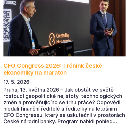
CFO Congress 2026: Trénink české
ekonomiky na maraton
17. 5. 2026
Praha, 13. května 2026 – Jak obstát ve světě
rostoucí geopolitické nejistoty, technologických
změn a proměňujícího se trhu práce? Odpovědi
hledali finanční ředitelé a ředitelky na letošním
CFO Congressu, který se uskutečnil v prostorách
České národní banky. Program nabídl pohled
předních ekonomů, podnikatelů i lídrů českého