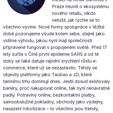
Praze mluvili o ekosystému
nového retailu, nikdo
netušil, jak rychle se to
všechno vyvine. Nové formy spolupráce v těžké
době pozorujeme všude kolem sebe, stejně jako
vidíme výhodu, jakou nyní mají společnosti
připravené fungovat v propojeném světě. Před 17
lety zuřila v Číně první epidemie SARS a od té
doby se také datuje rapidní zrychlení růstu e-
commerce, které už se nezastavilo. Tehdy se
objevily platformy jako Taobao a JD, které
tamnímu trhu dominují dnes. Jestli dosud existovaly
bariéry, proč nakupovat online, tak nyní nenávratně
padly. Potraviny online, bezkontaktní platby,
samoobslužné pokladny, obchody jako výdejny,
nasazení robotizace – to všechno jsou trendy,