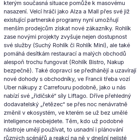
kterým současná situace pomůže k masovému
nasazení. Velcí hráči jako Alza a Mall přes své již
existující partnerské programy nyní umožňují
menším prodejcům získat nové zákazníky. Rohlík
zase novými projekty zvyšuje nejen dostupnost
své služby (Suchý Rohlík či Rohlík Mini), ale také
pomáhá desítkám restaurací a malých obchodů
alespoň trochu fungovat (Rohlík Bistro, Nakup
bezpečně). Také dopravci se předhánějí a uzavírají
nové dohody s obchodníky, ve Francii třeba vozí
Uber nákupy z Carrefouru podobně, jako u nás
nabízí své „řidičské“ síly Liftago. Dříve přehledný
dodavatelský „řetězec“ se přes noc nenávratně
změnil v ekosystém, ve kterém se už bez umělé
inteligence neobejdete. Těm, kdo už podobné
nástroje umějí používat, to usnadní i plánování
různých scénářů a reakcí na ně v dnešní nejisté