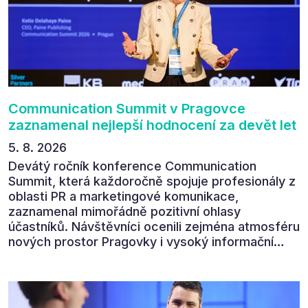
Communication Summit v Pragovce
zaznamenal nejlepší hodnocení za devět let
5. 8. 2026
Devátý ročník konference Communication
Summit, která každoročně spojuje profesionály z
oblasti PR a marketingové komunikace,
zaznamenal mimořádně pozitivní ohlasy
účastníků. Návštěvníci ocenili zejména atmosféru
nových prostor Pragovky i vysoký informační
přínos programu. Celkem 90 % respondentů v
následném průzkumu uvedlo, že se plánuje
zúčastnit i příštího ročníku. „Příjemná konference,
výborný program, hezké prostory, Daniel Stach