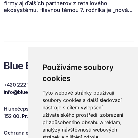
firmy aj ďalších partnerov z retailového
ekosystému. Hlavnou témou 7. ročníka je „nová
rovnováha obchodu“.
Blue Events
Používáme soubory
cookies
+420 222 749 841
info@blueevents.eu
Tyto webové stránky používají
soubory cookies a další sledovací
nástroje s cílem vylepšení
Hlubočepská 701/38c
uživatelského prostředí, zobrazení
152 00, Praha 5
přizpůsobeného obsahu a reklam,
analýzy návštěvnosti webových
Ochrana osobních údajů
stránek a zjištění zdroje