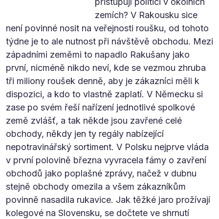
přistupují politici v okolních
zemích? V Rakousku sice
není povinné nosit na veřejnosti roušku, od tohoto
týdne je to ale nutnost při návštěvě obchodu. Mezi
západními zeměmi to napadlo Rakušany jako
první, nicméně nikdo neví, kde se vezmou zhruba
tři miliony roušek denně, aby je zákazníci měli k
dispozici, a kdo to vlastně zaplatí. V Německu si
zase po svém řeší nařízení jednotlivé spolkové
země zvlášť, a tak někde jsou zavřené celé
obchody, někdy jen ty regály nabízející
nepotravinářský sortiment. V Polsku nejprve vláda
v první polovině března vyvracela fámy o zavření
obchodů jako poplašné zprávy, načež v dubnu
stejně obchody omezila a všem zákazníkům
povinně nasadila rukavice. Jak těžké jaro prožívají
kolegové na Slovensku, se dočtete ve shrnutí