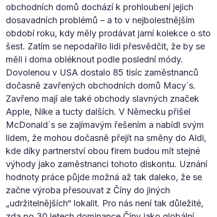
obchodních domů dochází k prohloubení jejich
dosavadních problémů – a to v nejbolestnějším
období roku, kdy měly prodávat jarní kolekce o sto
šest. Zatím se nepodařilo lidi přesvědčit, že by se
měli i doma obléknout podle poslední módy.
Dovolenou v USA dostalo 85 tisíc zaměstnanců
dočasně zavřených obchodních domů Macy´s.
Zavřeno mají ale také obchody slavných značek
Apple, Nike a tucty dalších. V Německu přišel
McDonald´s se zajímavým řešením a nabídl svým
lidem, že mohou dočasně přejít na směny do Aldi,
kde díky partnerství obou firem budou mít stejné
výhody jako zaměstnanci tohoto diskontu. Uznání
hodnoty práce půjde možná až tak daleko, že se
začne výroba přesouvat z Číny do jiných
„udržitelnějších“ lokalit. Pro nás není tak důležité,
zda po 30 letech dominance Číny jako globální