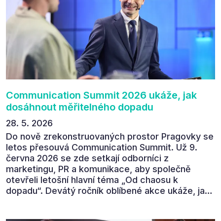
absolutně nejlepší moderátor!!!“ Tak shrnul
Communication Summit jeden z 330 účastníků ve
své zpětné vazbě. Ta potvrdila, co bylo slyšet i
cítit po celý 9. červen v Pragovce – že ročník s
tématem „Od chaosu k dopadu“ se skutečně
povedl.
Communication Summit 2026 ukáže, jak
dosáhnout měřitelného dopadu
28. 5. 2026
Do nově zrekonstruovaných prostor Pragovky se
letos přesouvá Communication Summit. Už 9.
června 2026 se zde setkají odborníci z
marketingu, PR a komunikace, aby společně
otevřeli letošní hlavní téma „Od chaosu k
dopadu“. Devátý ročník oblíbené akce ukáže, jak
v dnešním přehlceném prostředí vytvářet
komunikaci s měřitelným dopadem.