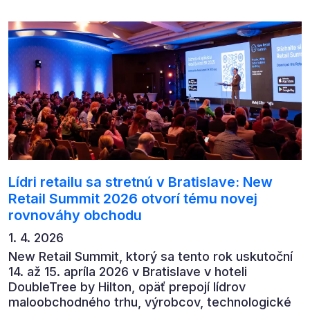
byznysu na ekonomický vývoj, umělou inteligenci,
automatizaci, leadership i budoucnost role CFO.
Lídri retailu sa stretnú v Bratislave: New
Retail Summit 2026 otvorí tému novej
rovnováhy obchodu
1. 4. 2026
New Retail Summit, ktorý sa tento rok uskutoční
14. až 15. apríla 2026 v Bratislave v hoteli
DoubleTree by Hilton, opäť prepojí lídrov
maloobchodného trhu, výrobcov, technologické