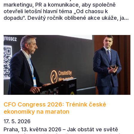
marketingu, PR a komunikace, aby společně
otevřeli letošní hlavní téma „Od chaosu k
dopadu“. Devátý ročník oblíbené akce ukáže, jak
v dnešním přehlceném prostředí vytvářet
komunikaci s měřitelným dopadem.
CFO Congress 2026: Trénink české
ekonomiky na maraton
17. 5. 2026
Praha, 13. května 2026 – Jak obstát ve světě