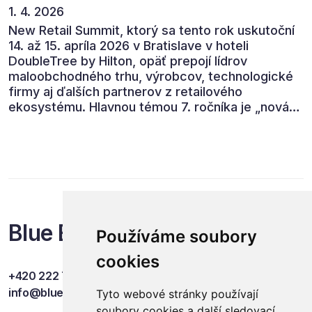
1. 4. 2026
New Retail Summit, ktorý sa tento rok uskutoční
14. až 15. apríla 2026 v Bratislave v hoteli
DoubleTree by Hilton, opäť prepojí lídrov
maloobchodného trhu, výrobcov, technologické
firmy aj ďalších partnerov z retailového
ekosystému. Hlavnou témou 7. ročníka je „nová
rovnováha obchodu“.
Blue Events
Používáme soubory
cookies
+420 222 749 841
info@blueevents.eu
Tyto webové stránky používají
soubory cookies a další sledovací