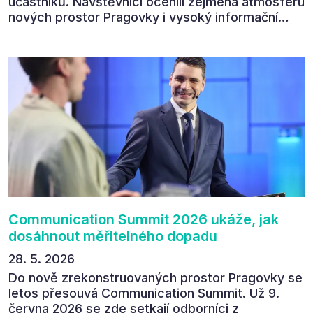
účastníků. Návštěvníci ocenili zejména atmosféru
nových prostor Pragovky i vysoký informační
přínos programu. Celkem 90 % respondentů v
následném průzkumu uvedlo, že se plánuje
zúčastnit i příštího ročníku. „Příjemná konference,
výborný program, hezké prostory, Daniel Stach
absolutně nejlepší moderátor!!!“ Tak shrnul
Communication Summit jeden z 330 účastníků ve
své zpětné vazbě. Ta potvrdila, co bylo slyšet i
cítit po celý 9. červen v Pragovce – že ročník s
tématem „Od chaosu k dopadu“ se skutečně
povedl.
Communication Summit 2026 ukáže, jak
dosáhnout měřitelného dopadu
28. 5. 2026
Do nově zrekonstruovaných prostor Pragovky se
letos přesouvá Communication Summit. Už 9.
června 2026 se zde setkají odborníci z