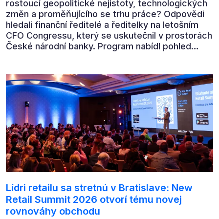
rostoucí geopolitické nejistoty, technologických
změn a proměňujícího se trhu práce? Odpovědi
hledali finanční ředitelé a ředitelky na letošním
CFO Congressu, který se uskutečnil v prostorách
České národní banky. Program nabídl pohled
předních ekonomů, podnikatelů i lídrů českého
byznysu na ekonomický vývoj, umělou inteligenci,
automatizaci, leadership i budoucnost role CFO.
Lídri retailu sa stretnú v Bratislave: New
Retail Summit 2026 otvorí tému novej
rovnováhy obchodu