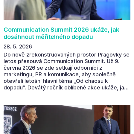
tématem „Od chaosu k dopadu“ se skutečně
povedl.
Communication Summit 2026 ukáže, jak
dosáhnout měřitelného dopadu
28. 5. 2026
Do nově zrekonstruovaných prostor Pragovky se
letos přesouvá Communication Summit. Už 9.
června 2026 se zde setkají odborníci z
marketingu, PR a komunikace, aby společně
otevřeli letošní hlavní téma „Od chaosu k
dopadu“. Devátý ročník oblíbené akce ukáže, jak
v dnešním přehlceném prostředí vytvářet
komunikaci s měřitelným dopadem.