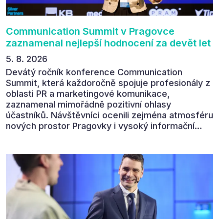
Communication Summit v Pragovce
zaznamenal nejlepší hodnocení za devět let
5. 8. 2026
Devátý ročník konference Communication
Summit, která každoročně spojuje profesionály z
oblasti PR a marketingové komunikace,
zaznamenal mimořádně pozitivní ohlasy
účastníků. Návštěvníci ocenili zejména atmosféru
nových prostor Pragovky i vysoký informační
přínos programu. Celkem 90 % respondentů v
následném průzkumu uvedlo, že se plánuje
zúčastnit i příštího ročníku. „Příjemná konference,
výborný program, hezké prostory, Daniel Stach
absolutně nejlepší moderátor!!!“ Tak shrnul
Communication Summit jeden z 330 účastníků ve
své zpětné vazbě. Ta potvrdila, co bylo slyšet i
cítit po celý 9. červen v Pragovce – že ročník s