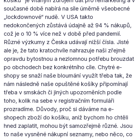
košíků“ je vítaným zdrojem dat pro remarketing a v
současné době nabírá na síle úměrně všeobecné
„lockdownové“ nudě. V USA takto
nedokončených zůstává údajně až 94 % nákupů,
což je o 10 % více než v době před pandemií.
Různé výzkumy z Česka udávají nižší čísla. Jisté
ale je, že tato kratochvíle nahrazuje naši zřejmě
opravdu bytostnou a nezlomnou potřebu brouzdat
po obchodech bez konkrétního cíle. Chytré e-
shopy se snaží naše bloumání využít třeba tak, že
nám následně naše opuštěné košíky připomínají
třeba v smskách či jiných upozorněních podle
toho, kolik na sebe v registračním formuláři
prozradíme. Důvody, proč si dáváme na e-
shopech zboží do košíku, aniž bychom ho chtěli
hned zaplatit, mohou být samozřejmě různé. Jsou
to naše vysněné nákupní seznamy, nebo něco, co