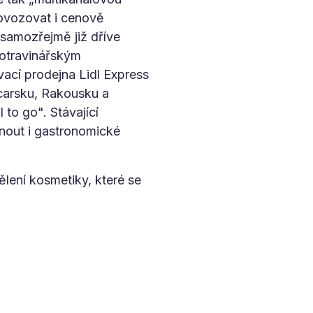
rovozovat i cenově
 samozřejmě již dříve
potravinářským
vací prodejna Lidl Express
ýcarsku, Rakousku a
to go". Stávající
nout i gastronomické
ělení kosmetiky, které se