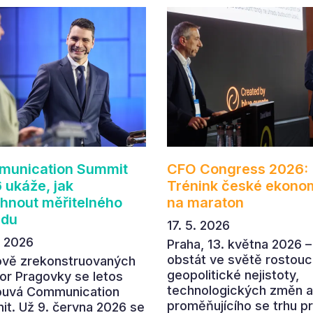
unication Summit
CFO Congress 2026:
 ukáže, jak
Trénink české ekono
hnout měřitelného
na maraton
adu
17. 5. 2026
. 2026
Praha, 13. května 2026 –
obstát ve světě rostouc
ově zrekonstruovaných
geopolitické nejistoty,
or Pragovky se letos
technologických změn a
ouvá Communication
proměňujícího se trhu p
t. Už 9. června 2026 se