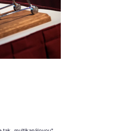
se tak „multikanálovou"