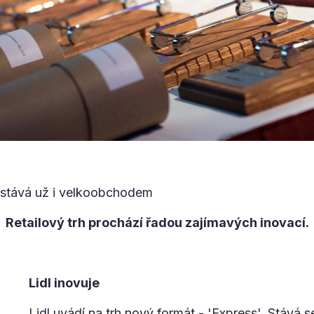
 stává už i velkoobchodem
Retailový trh prochází řadou zajímavých inovací.
Lidl inovuje
Lidl uvádí na trh nový formát - 'Express'. Stává 