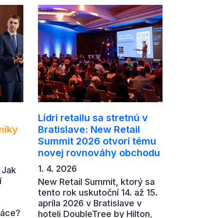
Lídri retailu sa stretnú v
miky
Bratislave: New Retail
Summit 2026 otvorí tému
novej rovnováhy obchodu
1. 4. 2026
 Jak
í
New Retail Summit, ktorý sa
tento rok uskutoční 14. až 15.
apríla 2026 v Bratislave v
ráce?
hoteli DoubleTree by Hilton,