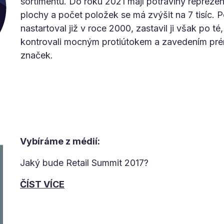
sortimentu. Do roku 2021 mají potraviny reprezen
plochy a počet položek se má zvýšit na 7 tisíc. 
nastartoval již v roce 2000, zastavil ji však po 
kontrovali mocným protiútokem a zavedením pré
značek.
Vybíráme z médií:
Jaký bude Retail Summit 2017?
ČÍST VÍCE