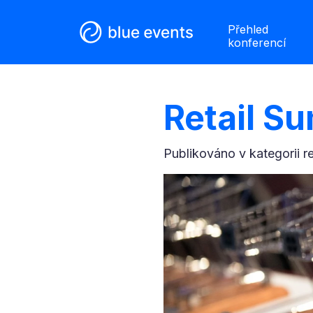
Přehled
konferencí
Retail S
Publikováno v kategorii
r