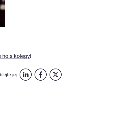
e ho s kolegy
!
ílejte jej