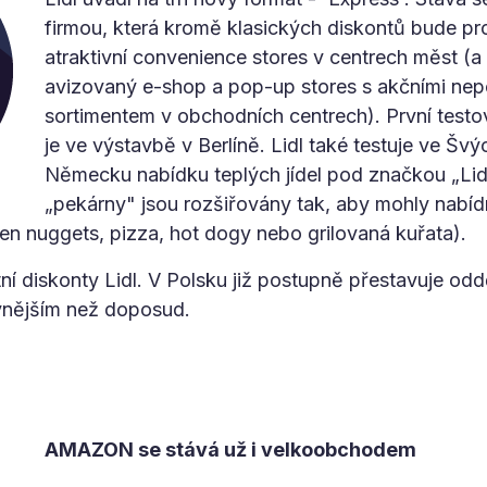
firmou, která kromě klasických diskontů bude p
atraktivní convenience stores v centrech měst (a
avizovaný e-shop a pop-up stores s akčními ne
sortimentem v obchodních centrech). První testo
je ve výstavbě v Berlíně. Lidl také testuje ve Šv
Německu nabídku teplých jídel pod značkou „Lidl 
„pekárny" jsou rozšiřovány tak, aby mohly nabíd
en nuggets, pizza, hot dogy nebo grilovaná kuřata).
ní diskonty Lidl. V Polsku již postupně přestavuje odd
ivnějším než doposud.
AMAZON se stává už i velkoobchodem