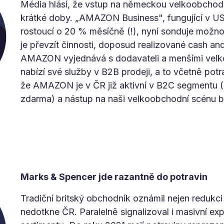
Média hlásí, že vstup na německou velkoobchodn
krátké doby. „AMAZON Business", fungující v USA
rostoucí o 20 % měsíčně (!), nyní sonduje možnos
je převzít činnosti, doposud realizované cash an
AMAZON vyjednává s dodavateli a menšími velk
nabízí své služby v B2B prodeji, a to včetně potr
že AMAZON je v ČR již aktivní v B2C segmentu
zdarma) a nástup na naši velkoobchodní scénu b
Marks & Spencer jde razantně do potravin
Tradiční britský obchodník oznámil nejen redukci 
nedotkne ČR. Paralelně signalizoval i masivní ex