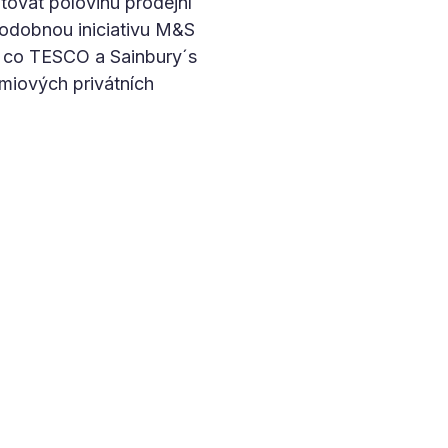
tovat polovinu prodejní
Podobnou iniciativu M&S
té, co TESCO a Sainbury´s
miových privátních