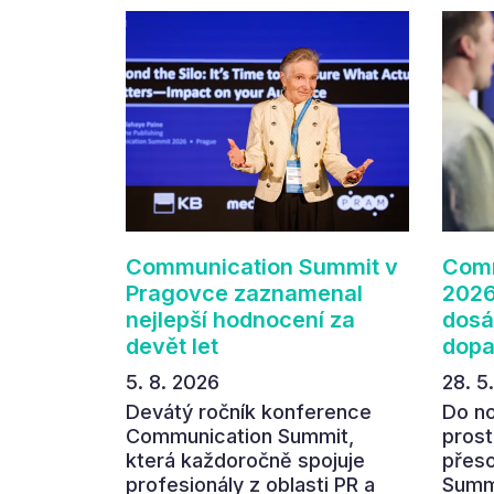
Communication Summit v
Comm
Pragovce zaznamenal
2026
nejlepší hodnocení za
dosá
devět let
dop
5. 8. 2026
28. 5
Devátý ročník konference
Do n
Communication Summit,
prost
která každoročně spojuje
přes
profesionály z oblasti PR a
Summi