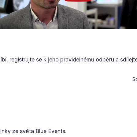
íbí,
registrujte se k jeho pravidelnému odběru a sdílejt
Sd
vinky ze světa Blue Events.