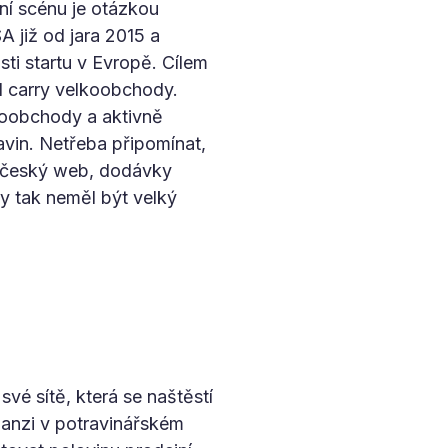
í scénu je otázkou
 již od jara 2015 a
ti startu v Evropě. Cílem
d carry velkoobchody.
oobchody a aktivně
avin. Netřeba připomínat,
 (český web, dodávky
y tak neměl být velký
své sítě, která se naštěstí
panzi v potravinářském