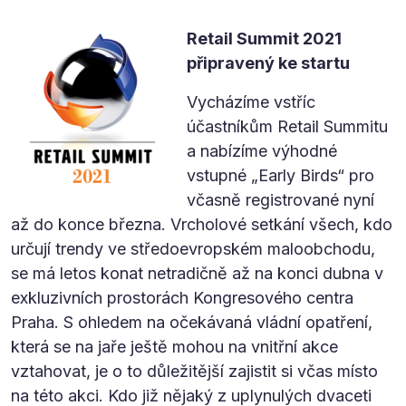
Retail Summit 2021
připravený ke startu
Vycházíme vstříc
účastníkům Retail Summitu
a nabízíme výhodné
vstupné „Early Birds“ pro
včasně registrované nyní
až do konce března. Vrcholové setkání všech, kdo
určují trendy ve středoevropském maloobchodu,
se má letos konat netradičně až na konci dubna v
exkluzivních prostorách Kongresového centra
Praha. S ohledem na očekávaná vládní opatření,
která se na jaře ještě mohou na vnitřní akce
vztahovat, je o to důležitější zajistit si včas místo
na této akci. Kdo již nějaký z uplynulých dvaceti