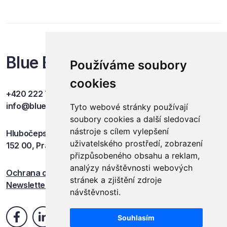
Blue Events
Používáme soubory
cookies
+420 222 749 841
info@blueevents.eu
Tyto webové stránky používají
soubory cookies a další sledovací
nástroje s cílem vylepšení
Hlubočepská 701/38c
uživatelského prostředí, zobrazení
152 00, Praha 5
přizpůsobeného obsahu a reklam,
analýzy návštěvnosti webových
Ochrana osobních údajů
stránek a zjištění zdroje
Newsletter
návštěvnosti.
Souhlasím