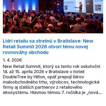
Lídri retailu sa stretnú v Bratislave: New
Retail Summit 2026 otvorí tému novej
rovnováhy obchodu
1. 4. 2026
New Retail Summit, ktorý sa tento rok uskutoční
14. až 15. apríla 2026 v Bratislave v hoteli
DoubleTree by Hilton, opäť prepojí lídrov
maloobchodného trhu, výrobcov, technologické
firmy aj ďalších partnerov z retailového
ekosystému. Hlavnou témou 7. ročníka je „nová
rovnováha obchodu“.