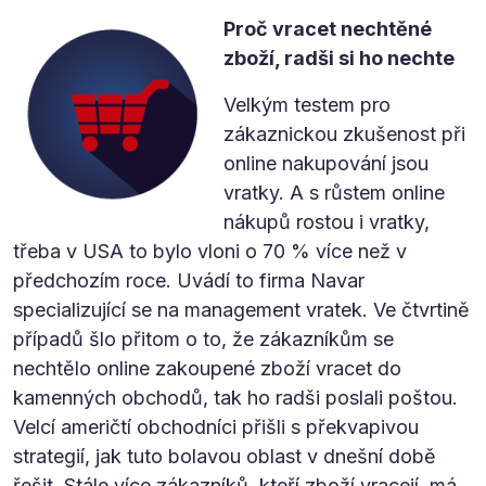
Proč vracet nechtěné
zboží, radši si ho nechte
Velkým testem pro
zákaznickou zkušenost při
online nakupování jsou
vratky. A s růstem online
nákupů rostou i vratky,
třeba v USA to bylo vloni o 70 % více než v
předchozím roce. Uvádí to firma Navar
specializující se na management vratek. Ve čtvrtině
případů šlo přitom o to, že zákazníkům se
nechtělo online zakoupené zboží vracet do
kamenných obchodů, tak ho radši poslali poštou.
Velcí američtí obchodníci přišli s překvapivou
strategií, jak tuto bolavou oblast v dnešní době
řešit. Stále více zákazníků, kteří zboží vracejí, má