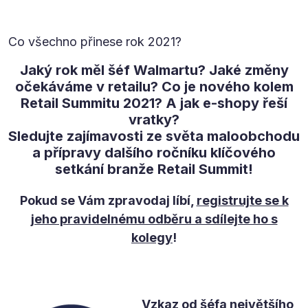
Co všechno přinese rok 2021?
Jaký rok měl šéf Walmartu? Jaké změny
očekáváme v retailu? Co je nového kolem
Retail Summitu 2021? A jak e-shopy řeší
vratky?
Sledujte zajímavosti ze světa maloobchodu
a přípravy dalšího ročníku klíčového
setkání branže Retail Summit!
Pokud se Vám zpravodaj líbí,
registrujte se k
jeho pravidelnému odběru a sdílejte ho s
kolegy
!
Vzkaz od šéfa největšího