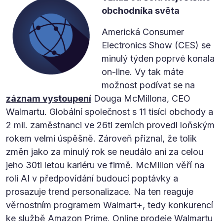
obchodníka světa
Americká Consumer
Electronics Show (CES) se
minulý týden poprvé konala
on-line. Vy tak máte
možnost podívat se na
záznam vystoupení
Douga McMillona, CEO
Walmartu. Globální společnost s 11 tisíci obchody a
2 mil. zaměstnanci ve 26ti zemích provedl loňským
rokem velmi úspěšně. Zároveň přiznal, že tolik
změn jako za minulý rok se neudálo ani za celou
jeho 30ti letou kariéru ve firmě. McMillon věří na
roli AI v předpovídání budoucí poptávky a
prosazuje trend personalizace. Na ten reaguje
věrnostním programem Walmart+, tedy konkurencí
ke službě Amazon Prime. Online prodeje Walmartu