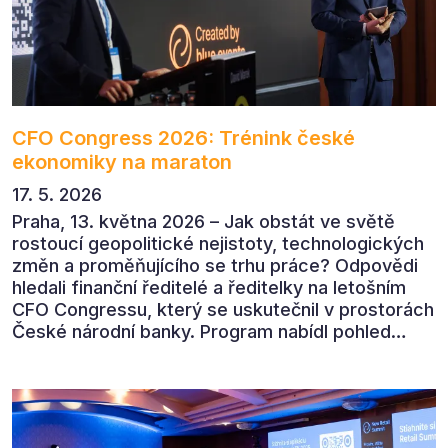
CFO Congress 2026: Trénink české
ekonomiky na maraton
17. 5. 2026
Praha, 13. května 2026 – Jak obstát ve světě
rostoucí geopolitické nejistoty, technologických
změn a proměňujícího se trhu práce? Odpovědi
hledali finanční ředitelé a ředitelky na letošním
CFO Congressu, který se uskutečnil v prostorách
České národní banky. Program nabídl pohled
předních ekonomů, podnikatelů i lídrů českého
byznysu na ekonomický vývoj, umělou inteligenci,
automatizaci, leadership i budoucnost role CFO.