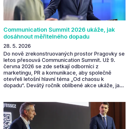
tématem „Od chaosu k dopadu“ se skutečně
povedl.
Communication Summit 2026 ukáže, jak
dosáhnout měřitelného dopadu
28. 5. 2026
Do nově zrekonstruovaných prostor Pragovky se
letos přesouvá Communication Summit. Už 9.
června 2026 se zde setkají odborníci z
marketingu, PR a komunikace, aby společně
otevřeli letošní hlavní téma „Od chaosu k
dopadu“. Devátý ročník oblíbené akce ukáže, jak
v dnešním přehlceném prostředí vytvářet
komunikaci s měřitelným dopadem.