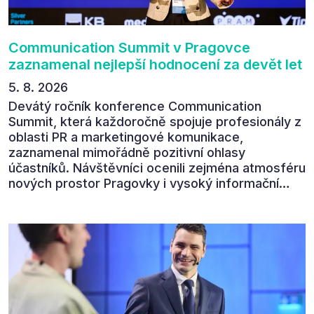
Communication Summit v Pragovce
zaznamenal nejlepší hodnocení za devět let
5. 8. 2026
Devátý ročník konference Communication
Summit, která každoročně spojuje profesionály z
oblasti PR a marketingové komunikace,
zaznamenal mimořádně pozitivní ohlasy
účastníků. Návštěvníci ocenili zejména atmosféru
nových prostor Pragovky i vysoký informační
přínos programu. Celkem 90 % respondentů v
následném průzkumu uvedlo, že se plánuje
zúčastnit i příštího ročníku. „Příjemná konference,
výborný program, hezké prostory, Daniel Stach
absolutně nejlepší moderátor!!!“ Tak shrnul
Communication Summit jeden z 330 účastníků ve
své zpětné vazbě. Ta potvrdila, co bylo slyšet i
cítit po celý 9. červen v Pragovce – že ročník s