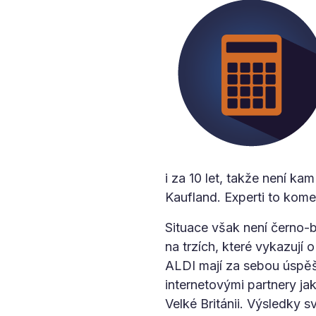
i za 10 let, takže není ka
Kaufland. Experti to komen
Situace však není černo-bí
na trzích, které vykazují 
ALDI mají za sebou úspěš
internetovými partnery ja
Velké Británii. Výsledky 