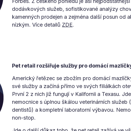
Forbes. Z českého pohledu je asi nejpodstatnější
dodávkových služeb, sofistikované analýzy cho
kamenných prodejen a zejména další posun od ak
nízkým. Více detailů
ZDE
.
Pet retail rozšiřuje služby pro domácí mazlíčk
Americký řetězec se zbožím pro domácí mazlíčky
své služby a začíná přímo ve svých filiálkách otev
První 2 z nich již fungují v Kalifornii a Texasu. 
nemocnice s úplnou škálou veterinárních služeb (
dentistů) a kompletní laboratorní výbavou. Nem
non-stop.
Jde o další důkaz toho, že pet retail zažívá ve 