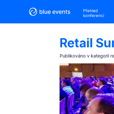
Přehled
konferencí
Retail S
Publikováno v kategorii
r