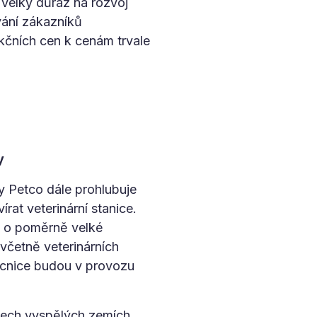
 velký důraz na rozvoj
vání zákazníků
čních cen k cenám trvale
y
 Petco dále prohlubuje
írat veterinární stanice.
Jde o poměrně velké
včetně veterinárních
ocnice budou v provozu
všech vyspělých zemích