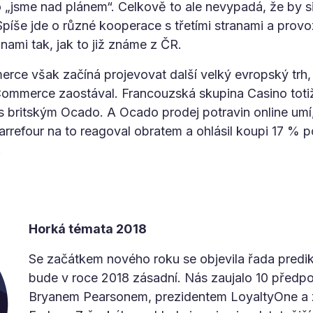
„jsme nad plánem“. Celkově to ale nevypadá, že by sil
píše jde o různé kooperace s třetími stranami a provo
nami tak, jak to již známe z ČR.
ce však začíná projevovat další velký evropský trh, 
Commerce zaostával. Francouzská skupina Casino totiž
 s britským Ocado. A Ocado prodej potravin online umí
rrefour na to reagoval obratem a ohlásil koupi 17 % p
.
Horká témata 2018
Se začátkem nového roku se objevila řada predik
bude v roce 2018 zásadní. Nás zaujalo 10 předp
Bryanem Pearsonem, prezidentem LoyaltyOne a 