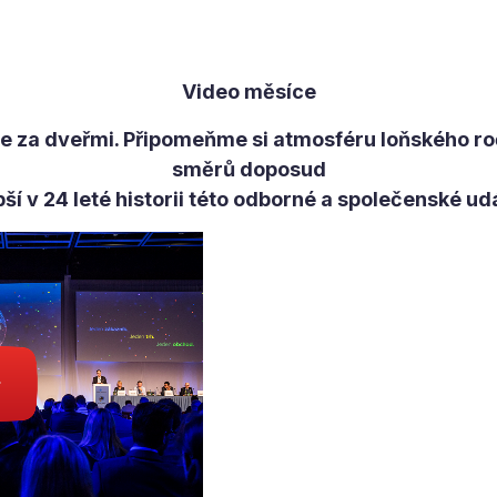
Video měsíce
e za dveřmi. Připomeňme si atmosféru loňského roč
směrů doposud
pší v 24 leté historii této odborné a společenské udá