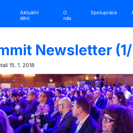
Aktuální
O
Spolupráce
dění
nás
ummit Newsletter (1
etail 15. 1. 2018