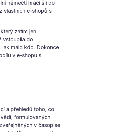
ní němečtí hráči šli do
z vlastních e-shopů s
který zatím jen
 vstoupila do
, jak málo kdo. Dokonce i
odílu v e-shopu s
cí a přehledů toho, co
ovědí, formulovaných
zveřejněných v časopise