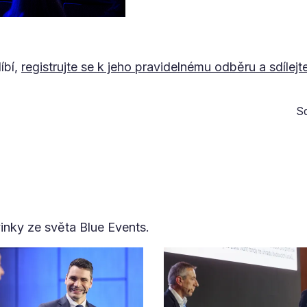
íbí,
registrujte se k jeho pravidelnému odběru a sdílejt
Sd
vinky ze světa Blue Events.