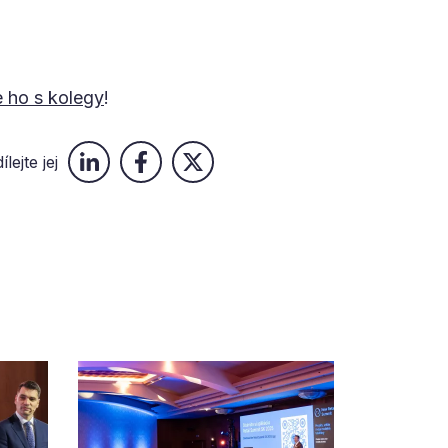
e ho s kolegy
!
ílejte jej