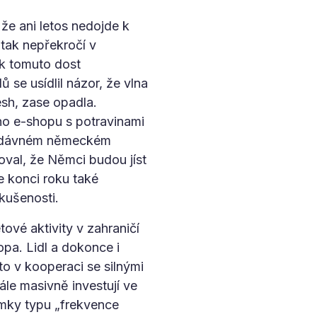
že ani letos nedojde k
tak nepřekročí v
k tomuto dost
se usídlil názor, že vlna
sh, zase opadla.
 e-shopu s potravinami
nedávném německém
val, že Němci budou jíst
ke konci roku také
zkušenosti.
tové aktivity v zahraničí
opa. Lidl a dokonce i
o v kooperaci se silnými
ále masivně investují ve
námky typu „frekvence