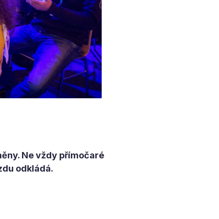
měny. Ne vždy přímočaré
ízdu odkládá.