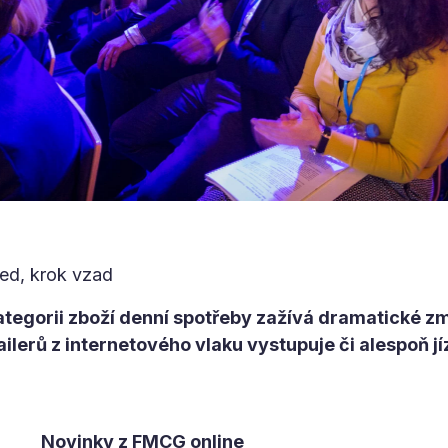
řed, krok vzad
gorii zboží denní spotřeby zažívá dramatické z
ilerů z internetového vlaku vystupuje či alespoň j
Novinky z FMCG online