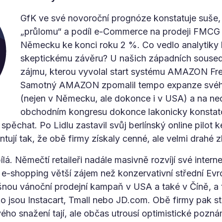
GfK ve své novoroční prognóze konstatuje suše, 
„průlomu“ a podíl e-Commerce na prodeji FMCG 
Německu ke konci roku 2 %. Co vedlo analytiky 
skeptickému závěru? U našich západních sousedů 
zájmu, kterou vyvolal start systému AMAZON Fre
Samotný AMAZON zpomalil tempo expanze svého
(nejen v Německu, ale dokonce i v USA) a na 
obchodním kongresu dokonce lakonicky konstato
m spěchat. Po Lidlu zastavil svůj berlínský online pilot 
tují tak, že obě firmy získaly cenné, ale velmi drahé 
lá. Němečtí retaileři nadále masivně rozvíjí své interne
o e-shopping větší zájem než konzervativní střední Evr
nou vánoční prodejní kampaň v USA a také v Číně, a t
ko jsou Instacart, Tmall nebo JD.com. Obě firmy pak st
svého snažení tají, ale občas utrousí optimistické poz