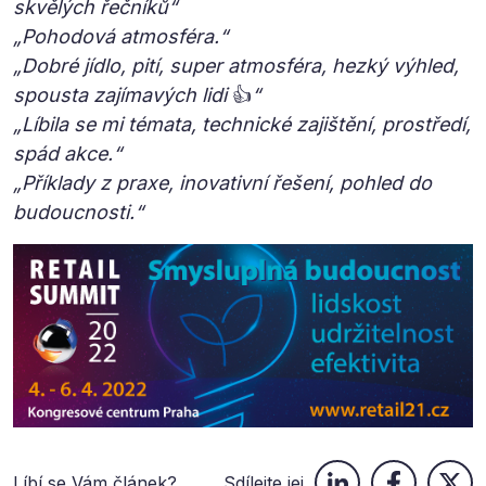
skvělých řečníků“
„Pohodová atmosféra.“
„Dobré jídlo, pití, super atmosféra, hezký výhled,
spousta zajímavých lidi
👍
“
„Líbila se mi témata, technické zajištění, prostředí,
spád akce.“
„Příklady z praxe, inovativní řešení, pohled do
budoucnosti.“
Líbí se Vám článek?
Sdílejte jej