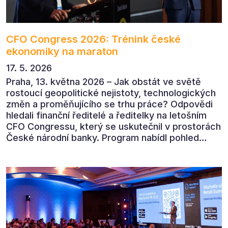
CFO Congress 2026: Trénink české
ekonomiky na maraton
17. 5. 2026
Praha, 13. května 2026 – Jak obstát ve světě
rostoucí geopolitické nejistoty, technologických
změn a proměňujícího se trhu práce? Odpovědi
hledali finanční ředitelé a ředitelky na letošním
CFO Congressu, který se uskutečnil v prostorách
České národní banky. Program nabídl pohled
předních ekonomů, podnikatelů i lídrů českého
byznysu na ekonomický vývoj, umělou inteligenci,
automatizaci, leadership i budoucnost role CFO.