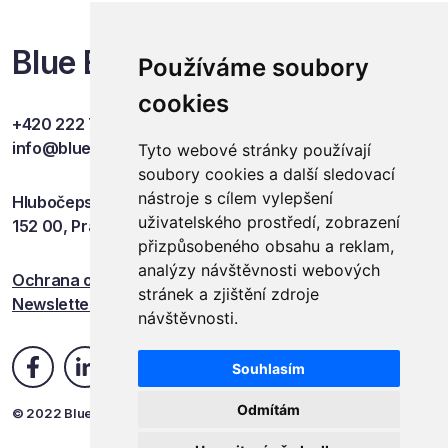
Blue Events
Používáme soubory
cookies
+420 222 749 841
info@blueevents.eu
Tyto webové stránky používají
soubory cookies a další sledovací
nástroje s cílem vylepšení
Hlubočepská 701/38c
uživatelského prostředí, zobrazení
152 00, Praha 5
přizpůsobeného obsahu a reklam,
analýzy návštěvnosti webových
Ochrana osobních údajů
stránek a zjištění zdroje
Newsletter
návštěvnosti.
Souhlasím
Odmítám
© 2022 Blue Events