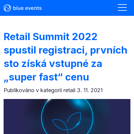
Retail Summit 2022
spustil registraci, prvních
sto získá vstupné za
„super fast“ cenu
Publikováno v kategorii
retail 3. 11. 2021