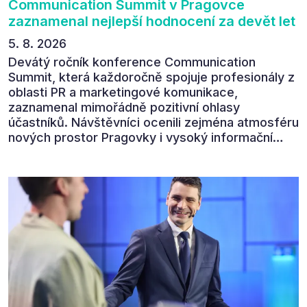
Communication Summit v Pragovce
zaznamenal nejlepší hodnocení za devět let
5. 8. 2026
Devátý ročník konference Communication
Summit, která každoročně spojuje profesionály z
oblasti PR a marketingové komunikace,
zaznamenal mimořádně pozitivní ohlasy
účastníků. Návštěvníci ocenili zejména atmosféru
nových prostor Pragovky i vysoký informační
přínos programu. Celkem 90 % respondentů v
následném průzkumu uvedlo, že se plánuje
zúčastnit i příštího ročníku. „Příjemná konference,
výborný program, hezké prostory, Daniel Stach
absolutně nejlepší moderátor!!!“ Tak shrnul
Communication Summit jeden z 330 účastníků ve
své zpětné vazbě. Ta potvrdila, co bylo slyšet i
cítit po celý 9. červen v Pragovce – že ročník s
tématem „Od chaosu k dopadu“ se skutečně
povedl.