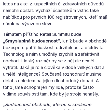
letos na akci z kapacitních či zdravotních důvodů
nemohli dostat. Vychází účastníkům vstříc také
nabídkou pro prvních 100 registrovaných, kteří mají
nárok na výraznou slevu.
Tématem příštího Retail Summitu bude
„Smysluplná budoucnost“
, k níž bude v obchodě
bezesporu patřit lidskost, udržitelnost a efektivita.
Technologie nám umožnily zrychlit a zefektivnit
obchod. Lidský rozměr by se z něj ale neměl
vytratit. Jaká je role člověka v době velkých dat a
umělé inteligence? Současná rozhodnutí musíme
dělat s ohledem na jejich dlouhodobý dopad. A
toho jsme schopni jen my lidé, protože často
vidíme souvislosti tam, kde by je stroje nenašly.
„Budoucnost obchodu, kterou si společně