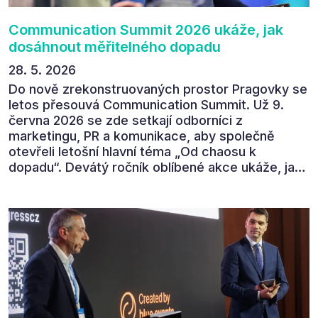
Communication Summit 2026 ukáže, jak
dosáhnout měřitelného dopadu
28. 5. 2026
Do nově zrekonstruovaných prostor Pragovky se
letos přesouvá Communication Summit. Už 9.
června 2026 se zde setkají odborníci z
marketingu, PR a komunikace, aby společně
otevřeli letošní hlavní téma „Od chaosu k
dopadu“. Devátý ročník oblíbené akce ukáže, jak
v dnešním přehlceném prostředí vytvářet
komunikaci s měřitelným dopadem.