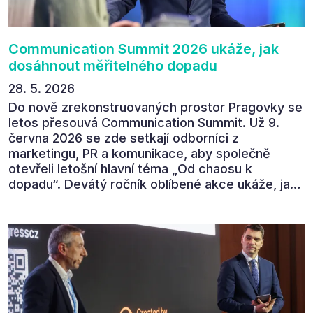
povedl.
Communication Summit 2026 ukáže, jak
dosáhnout měřitelného dopadu
28. 5. 2026
Do nově zrekonstruovaných prostor Pragovky se
letos přesouvá Communication Summit. Už 9.
června 2026 se zde setkají odborníci z
marketingu, PR a komunikace, aby společně
otevřeli letošní hlavní téma „Od chaosu k
dopadu“. Devátý ročník oblíbené akce ukáže, jak
v dnešním přehlceném prostředí vytvářet
komunikaci s měřitelným dopadem.