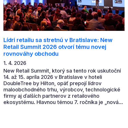
Lídri retailu sa stretnú v Bratislave: New
Retail Summit 2026 otvorí tému novej
rovnováhy obchodu
1. 4. 2026
New Retail Summit, ktorý sa tento rok uskutoční
14. až 15. apríla 2026 v Bratislave v hoteli
DoubleTree by Hilton, opäť prepojí lídrov
maloobchodného trhu, výrobcov, technologické
firmy aj ďalších partnerov z retailového
ekosystému. Hlavnou témou 7. ročníka je „nová
rovnováha obchodu“.