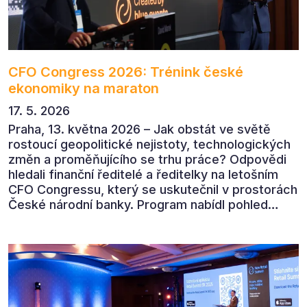
CFO Congress 2026: Trénink české
ekonomiky na maraton
17. 5. 2026
Praha, 13. května 2026 – Jak obstát ve světě
rostoucí geopolitické nejistoty, technologických
změn a proměňujícího se trhu práce? Odpovědi
hledali finanční ředitelé a ředitelky na letošním
CFO Congressu, který se uskutečnil v prostorách
České národní banky. Program nabídl pohled
předních ekonomů, podnikatelů i lídrů českého
byznysu na ekonomický vývoj, umělou inteligenci,
automatizaci, leadership i budoucnost role CFO.