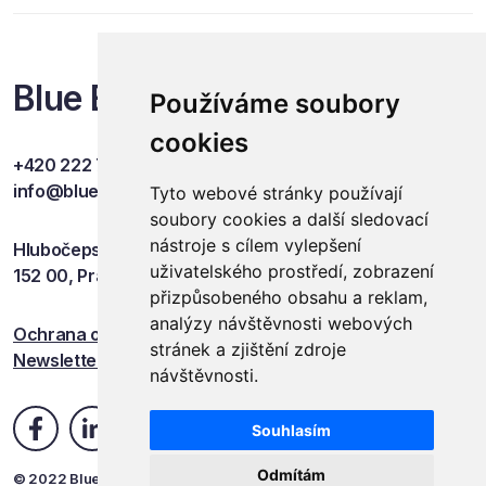
Blue Events
Používáme soubory
cookies
+420 222 749 841
info@blueevents.eu
Tyto webové stránky používají
soubory cookies a další sledovací
nástroje s cílem vylepšení
Hlubočepská 701/38c
uživatelského prostředí, zobrazení
152 00, Praha 5
přizpůsobeného obsahu a reklam,
analýzy návštěvnosti webových
Ochrana osobních údajů
stránek a zjištění zdroje
Newsletter
návštěvnosti.
Souhlasím
Odmítám
© 2022 Blue Events