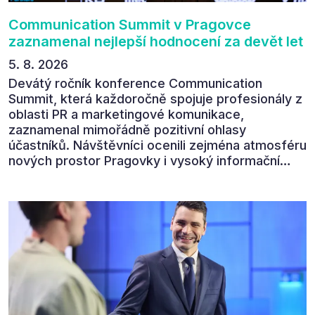
Communication Summit v Pragovce
zaznamenal nejlepší hodnocení za devět let
5. 8. 2026
Devátý ročník konference Communication
Summit, která každoročně spojuje profesionály z
oblasti PR a marketingové komunikace,
zaznamenal mimořádně pozitivní ohlasy
účastníků. Návštěvníci ocenili zejména atmosféru
nových prostor Pragovky i vysoký informační
přínos programu. Celkem 90 % respondentů v
následném průzkumu uvedlo, že se plánuje
zúčastnit i příštího ročníku. „Příjemná konference,
výborný program, hezké prostory, Daniel Stach
absolutně nejlepší moderátor!!!“ Tak shrnul
Communication Summit jeden z 330 účastníků ve
své zpětné vazbě. Ta potvrdila, co bylo slyšet i
cítit po celý 9. červen v Pragovce – že ročník s
tématem „Od chaosu k dopadu“ se skutečně