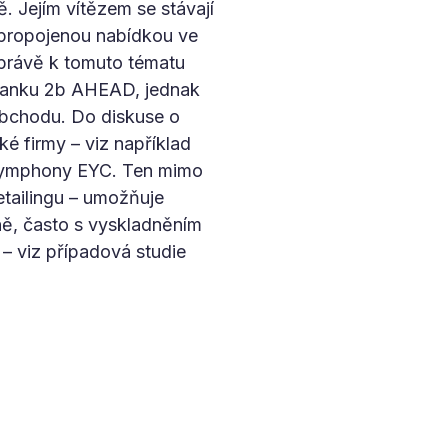
 Jejím vítězem se stávají
ě propojenou nabídkou ve
právě k tomuto tématu
 tanku 2b AHEAD, jednak
obchodu. Do diskuse o
é firmy – viz například
ymphony EYC. Ten mimo
retailingu – umožňuje
ně, často s vyskladněním
 – viz případová studie