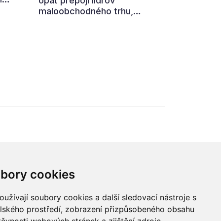
opäť prepojí lídrov
maloobchodného trhu,
,
výrobcov, technologické
firmy aj ďalších partnerov z
ní
retailového ekosystému.
ohled
Hlavnou témou 7. ročníka je
„nová rovnováha obchodu“.
ého
,
 i
bory cookies
údajů
užívají soubory cookies a další sledovací nástroje s
elského prostředí, zobrazení přizpůsobeného obsahu
© 2022 Blue Events