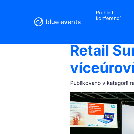
Přehled
konferencí
Retail S
víceúrov
Publikováno v kategorii
r