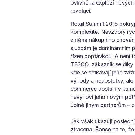
ovlivněna explozí nových 
revoluci.
Retail Summit 2015 pokry
komplexitě. Navzdory ryc
změna nákupního chování 
službám je dominantním pr
řízen poptávkou. A není 
TESCO, zákazník se díky 
kde se setkávají jeho záž
výhody a nedostatky, ale 
commerce dostal i v kam
nevyhoví jeho novým potře
úplně jiným partnerům – 
Jak však ukazují poslední
ztracena. Šance na to, že 