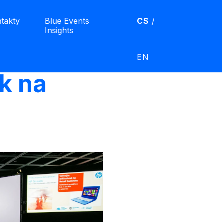
takty
Blue Events
CS
/
Insights
EN
k na