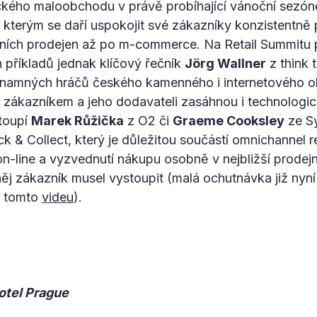
ckého maloobchodu v právě probíhající vánoční sezóně.
s, kterým se daří uspokojit své zákazníky konzistentn
čních prodejen až po m-commerce. Na Retail Summitu 
h příkladů jednak klíčový řečník
Jörg Wallner
z think
ýznamných hráčů českého kamenného i internetového 
zákazníkem a jeho dodavateli zasáhnou i technologick
stoupí
Marek Růžička
z O2 či
Graeme Cooksley
ze S
ck & Collect, který je důležitou součástí omnichannel 
-line a vyzvednutí nákupu osobně v nejbližší prodej
něj zákazník musel vystoupit (malá ochutnávka již nyní
a tomto
videu
).
otel Prague