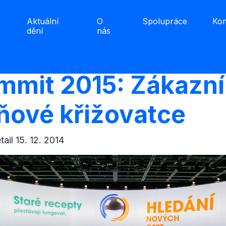
Aktuální
O
Spolupráce
Kon
dění
nás
ummit 2015: Zákazní
ňové křižovatce
etail 15. 12. 2014