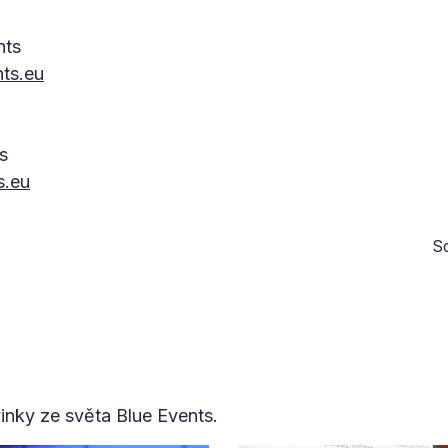
nts
ts.eu
s
s.eu
Sd
vinky ze světa Blue Events.