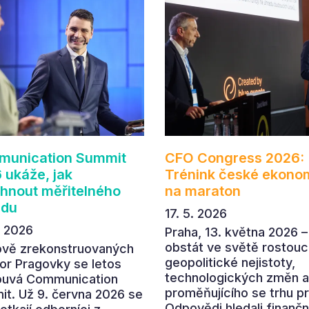
unication Summit
CFO Congress 2026:
 ukáže, jak
Trénink české ekono
hnout měřitelného
na maraton
adu
17. 5. 2026
. 2026
Praha, 13. května 2026 –
obstát ve světě rostouc
ově zrekonstruovaných
geopolitické nejistoty,
or Pragovky se letos
technologických změn a
ouvá Communication
proměňujícího se trhu p
t. Už 9. června 2026 se
Odpovědi hledali finančn