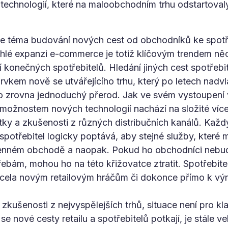
technologií, které na maloobchodním trhu odstartovaly 
je téma budování nových cest od obchodníků ke spotř
hlé expanzi e-commerce je totiž klíčovým trendem něc
konečných spotřebitelů. Hledání jiných cest spotřebi
vkem nově se utvářejícího trhu, který po letech nadv
to zrovna jednoduchý přerod. Jak ve svém vystoupení 
možnostem nových technologií nachází na složité víc
itky a zkušenosti z různých distribučních kanálů. Každý
spotřebitel logicky poptává, aby stejné služby, které m
enném obchodě a naopak. Pokud ho obchodníci nebud
bám, mohou ho na této křižovatce ztratit. Spotřebitel
zcela novým retailovým hráčům či dokonce přímo k v
 zkušenosti z nejvyspělejších trhů, situace není pro k
se nové cesty retailu a spotřebitelů potkají, je stále v