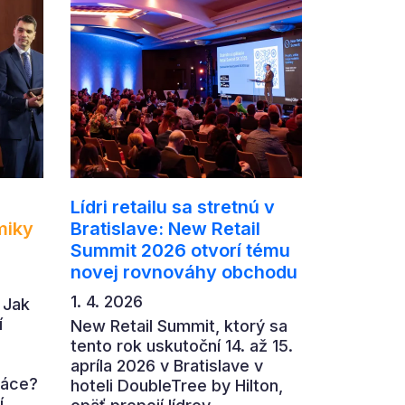
Lídri retailu sa stretnú v
miky
Bratislave: New Retail
Summit 2026 otvorí tému
novej rovnováhy obchodu
1. 4. 2026
 Jak
í
New Retail Summit, ktorý sa
tento rok uskutoční 14. až 15.
apríla 2026 v Bratislave v
ráce?
hoteli DoubleTree by Hilton,
í