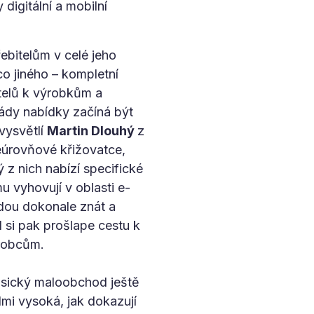
digitální a mobilní
ebitelům v celé jeho
o jiného – kompletní
telů k výrobkům a
lády nabídky začíná být
vysvětlí
Martin Dlouhý
z
eúrovňové křižovatce,
 z nich nabízí specifické
u vyhovují v oblasti e-
ou dokonale znát a
 si pak prošlape cestu k
ýrobcům.
lasický maloobchod ještě
elmi vysoká, jak dokazují