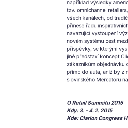
například výsledky ameri
tzv. omnichannel retailer
všech kanálech, od tradi
přinese řadu inspirativníc
navazující vystoupení v
novém systému cest mezi 
příspěvky, se kterými vy
jiné představí koncept Cli
zákazníkům objednávku on
přímo do auta, aniž by z 
slovinského Mercatoru n
O Retail Summitu 2015
Kdy: 3. - 4. 2. 2015
Kde: Clarion Congress H