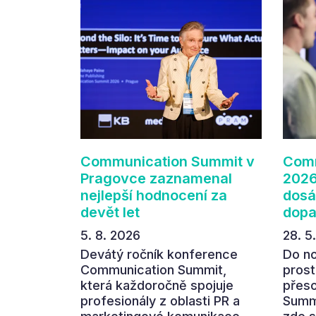
Communication Summit v
Comm
Pragovce zaznamenal
2026
nejlepší hodnocení za
dosá
devět let
dop
5. 8. 2026
28. 5
Devátý ročník konference
Do n
Communication Summit,
prost
která každoročně spojuje
přes
profesionály z oblasti PR a
Summi