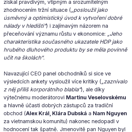
získal pravdivým, vtipným a srozumitelným
zhodnocením tržní situace (
„posloužil jako
úsměvný a optimistický úvod k vytvoření dobré
nálady v hledišti“
) i zajímavým názorem na
přeceňování významu růstu v ekonomice:
„Jeho
charakteristika současného ukazatele HDP jako
hrubého dluhového produktu by se měla povinně
učit na školách“
.
Navazující CEO panel obchodníků si sice ve
výsledcích ankety vysloužil více kritiky (
„zaznívalo
z něj příliš korporátního blabla“
), ale díky
výtečnému moderátorovi
Martinu Veselovskému
a hlavně účasti dobrých zástupců za tradiční
obchod (
Alex Král, Klára Dubská
a
Nam Nguyen
za vietnamskou komunitu) nakonec nedopadl v
hodnocení tak špatně. Jmenovitě pan Nguyen byl