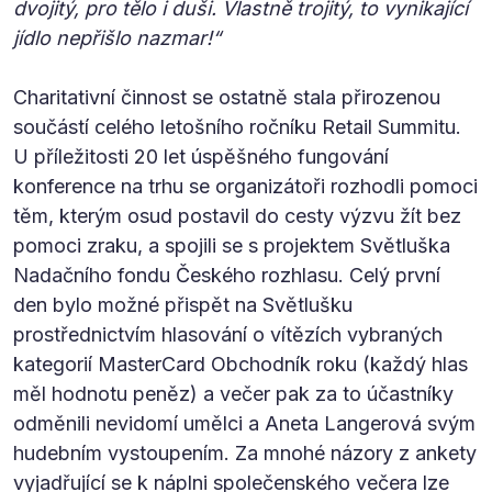
dvojitý, pro tělo i duši. Vlastně trojitý, to vynikající
jídlo nepřišlo nazmar!“
Charitativní činnost se ostatně stala přirozenou
součástí celého letošního ročníku Retail Summitu.
U příležitosti 20 let úspěšného fungování
konference na trhu se organizátoři rozhodli pomoci
těm, kterým osud postavil do cesty výzvu žít bez
pomoci zraku, a spojili se s projektem Světluška
Nadačního fondu Českého rozhlasu. Celý první
den bylo možné přispět na Světlušku
prostřednictvím hlasování o vítězích vybraných
kategorií MasterCard Obchodník roku (každý hlas
měl hodnotu peněz) a večer pak za to účastníky
odměnili nevidomí umělci a Aneta Langerová svým
hudebním vystoupením. Za mnohé názory z ankety
vyjadřující se k náplni společenského večera lze