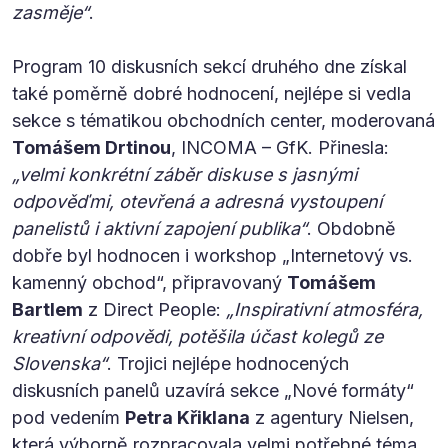
zasměje“
.
Program 10 diskusních sekcí druhého dne získal
také poměrně dobré hodnocení, nejlépe si vedla
sekce s tématikou obchodních center, moderovaná
Tomášem Drtinou
, INCOMA – GfK. Přinesla:
„velmi konkrétní záběr diskuse s jasnými
odpověďmi, otevřená a adresná vystoupení
panelistů i aktivní zapojení publika“
. Obdobně
dobře byl hodnocen i workshop „Internetový vs.
kamenný obchod“, připravovaný
Tomášem
Bartlem
z Direct People:
„Inspirativní atmosféra,
kreativní odpovědi, potěšila účast kolegů ze
Slovenska“
. Trojici nejlépe hodnocených
diskusních panelů uzavírá sekce „Nové formáty“
pod vedením
Petra Křiklana
z agentury Nielsen,
která výborně rozpracovala velmi potřebné téma