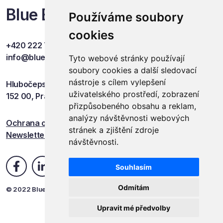
Blue Events
Používáme soubory
cookies
+420 222 749 841
info@blueevents.eu
Tyto webové stránky používají
soubory cookies a další sledovací
nástroje s cílem vylepšení
Hlubočepská 701/38c
uživatelského prostředí, zobrazení
152 00, Praha 5
přizpůsobeného obsahu a reklam,
analýzy návštěvnosti webových
Ochrana osobních údajů
stránek a zjištění zdroje
Newsletter
návštěvnosti.
Souhlasím
Odmítám
© 2022 Blue Events
Upravit mé předvolby