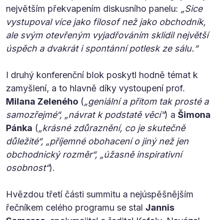
největším překvapením diskusního panelu:
„Sice
vystupoval více jako filosof než jako obchodník,
ale svým otevřeným vyjadřováním sklidil největší
úspěch a dvakrát i spontánní potlesk ze sálu.“
I druhý konferenční blok poskytl hodně témat k
zamyšlení, a to hlavně díky vystoupení prof.
Milana Zeleného
(
„geniální a přitom tak prosté a
samozřejmé“, „návrat k podstatě věcí“
) a
Šimona
Pánka
(
„krásné zdůraznění, co je skutečně
důležité“, „příjemné obohacení o jiný než jen
obchodnický rozměr“,
„
úžasně inspirativní
osobnost“
).
Hvězdou třetí části summitu a nejúspěšnějším
řečníkem celého programu se stal
Jannis