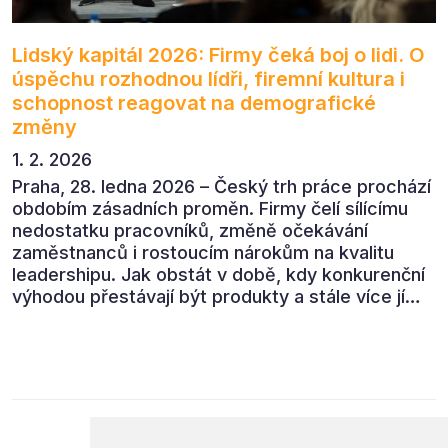
Lidský kapitál 2026: Firmy čeká boj o lidi. O
úspěchu rozhodnou lídři, firemní kultura i
schopnost reagovat na demografické
změny
1. 2. 2026
Praha, 28. ledna 2026 – Český trh práce prochází
obdobím zásadních proměn. Firmy čelí sílícímu
nedostatku pracovníků, změně očekávání
zaměstnanců i rostoucím nárokům na kvalitu
leadershipu. Jak obstát v době, kdy konkurenční
výhodou přestávají být produkty a stále více jí
jsou lidé? Odpovědi nabídla konference Lidský
kapitál 2026, která přivedla do Prahy přední
odbornice a odborníky z českých i mezinárodních
firem.