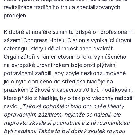
revitalizace tradičního trhu a specializovaných
prodejen.
K dobré atmosféře summitu přispělo i profesionální
zázemí Congress Hotelu Clarion s vynikající úrovní
cateringu, který udělal radost hned dvakrát.
Organizátoři v rámci letošního roku vyhlášeného
na evropské úrovni rokem boje proti plýtvání
potravinami zařídili, aby zbylé nezkonzumované
jídlo bylo doručeno do střediska Naděje na
pražském Žižkově s kapacitou 70 lidí. Poděkování,
které přišlo z Naděje, bylo tak pro všechny radostí
navíc:
„Takové pohoštění bylo pro naše klienty
opravdovým zážitkem, nejenže se najedli, ale
naprosto skvěle si pochutnali a z té rozmanitosti
byli nadšení. Takže to byl dobrý skutek rovnou