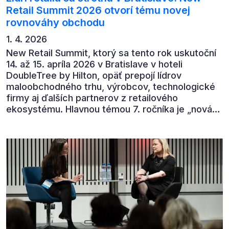
Retail Summit 2026 otvorí tému novej
rovnováhy obchodu
1. 4. 2026
New Retail Summit, ktorý sa tento rok uskutoční
14. až 15. apríla 2026 v Bratislave v hoteli
DoubleTree by Hilton, opäť prepojí lídrov
maloobchodného trhu, výrobcov, technologické
firmy aj ďalších partnerov z retailového
ekosystému. Hlavnou témou 7. ročníka je „nová
rovnováha obchodu“.