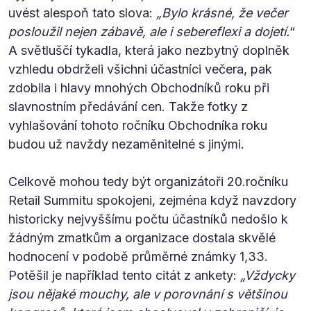
uvést alespoň tato slova:
„Bylo krásné, že večer
posloužil nejen zábavě, ale i sebereflexi a dojetí.
“
A světluščí tykadla, která jako nezbytný doplněk
vzhledu obdrželi všichni účastníci večera, pak
zdobila i hlavy mnohých Obchodníků roku při
slavnostním předávání cen. Takže fotky z
vyhlašování tohoto ročníku Obchodníka roku
budou už navždy nezaměnitelné s jinými.
Celkově mohou tedy být organizátoři 20.ročníku
Retail Summitu spokojeni, zejména když navzdory
historicky nejvyššímu počtu účastníků nedošlo k
žádným zmatkům a organizace dostala skvělé
hodnocení v podobě průměrné známky 1,33.
Potěšil je například tento citát z ankety:
„Vždycky
jsou nějaké mouchy, ale v porovnání s většinou