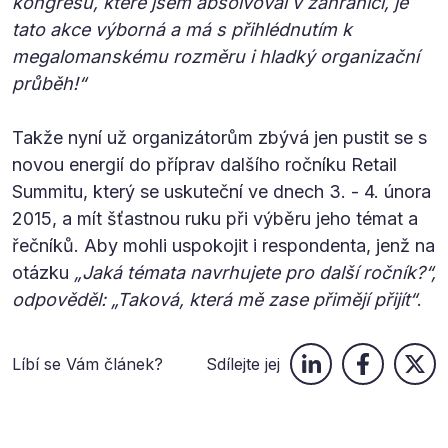
kongresů, které jsem absolvoval v zahraničí, je
tato akce výborná a má s přihlédnutím k
megalomanskému rozměru i hladký organizační
průběh!“
Takže nyní už organizátorům zbývá jen pustit se s
novou energií do příprav dalšího ročníku Retail
Summitu, který se uskuteční ve dnech 3. - 4. února
2015, a mít šťastnou ruku při výběru jeho témat a
řečníků. Aby mohli uspokojit i respondenta, jenž na
otázku
„Jaká témata navrhujete pro další ročník?“,
odpověděl: „Taková, která mě zase přimějí přijít“
.
Líbí se Vám článek?
Sdílejte jej