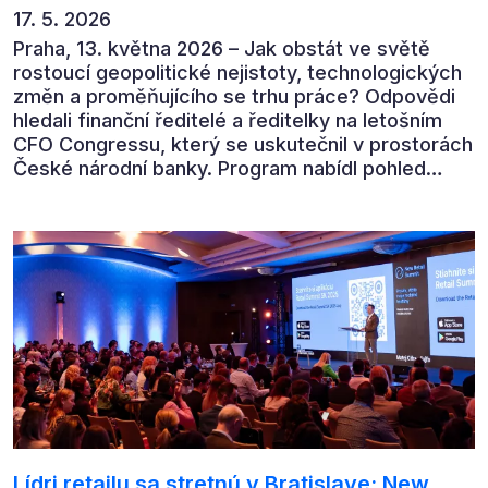
17. 5. 2026
Praha, 13. května 2026 – Jak obstát ve světě
rostoucí geopolitické nejistoty, technologických
změn a proměňujícího se trhu práce? Odpovědi
hledali finanční ředitelé a ředitelky na letošním
CFO Congressu, který se uskutečnil v prostorách
České národní banky. Program nabídl pohled
předních ekonomů, podnikatelů i lídrů českého
byznysu na ekonomický vývoj, umělou inteligenci,
automatizaci, leadership i budoucnost role CFO.
Lídri retailu sa stretnú v Bratislave: New