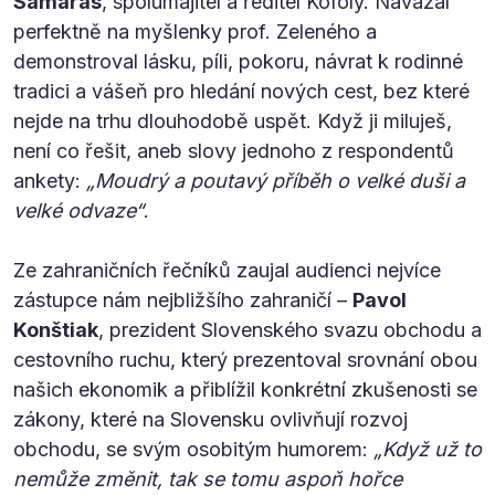
Samaras
, spolumajitel a ředitel Kofoly. Navázal
perfektně na myšlenky prof. Zeleného a
demonstroval lásku, píli, pokoru, návrat k rodinné
tradici a vášeň pro hledání nových cest, bez které
nejde na trhu dlouhodobě uspět. Když ji miluješ,
není co řešit, aneb slovy jednoho z respondentů
ankety:
„Moudrý a poutavý příběh o velké duši a
velké odvaze“
.
Ze zahraničních řečníků zaujal audienci nejvíce
zástupce nám nejbližšího zahraničí –
Pavol
Konštiak
, prezident Slovenského svazu obchodu a
cestovního ruchu, který prezentoval srovnání obou
našich ekonomik a přiblížil konkrétní zkušenosti se
zákony, které na Slovensku ovlivňují rozvoj
obchodu, se svým osobitým humorem:
„Když už to
nemůže změnit, tak se tomu aspoň hořce