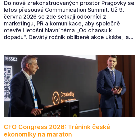
Do nově zrekonstruovaných prostor Pragovky se
letos přesouvá Communication Summit. Už 9.
června 2026 se zde setkají odborníci z
marketingu, PR a komunikace, aby společně
otevřeli letošní hlavní téma „Od chaosu k
dopadu“. Devátý ročník oblíbené akce ukáže, jak
v dnešním přehlceném prostředí vytvářet
komunikaci s měřitelným dopadem.
CFO Congress 2026: Trénink české
ekonomiky na maraton