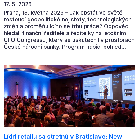
17. 5. 2026
Praha, 13. května 2026 – Jak obstát ve světě
rostoucí geopolitické nejistoty, technologických
změn a proměňujícího se trhu práce? Odpovědi
hledali finanční ředitelé a ředitelky na letošním
CFO Congressu, který se uskutečnil v prostorách
České národní banky. Program nabídl pohled
předních ekonomů, podnikatelů i lídrů českého
byznysu na ekonomický vývoj, umělou inteligenci,
automatizaci, leadership i budoucnost role CFO.
Lídri retailu sa stretnú v Bratislave: New