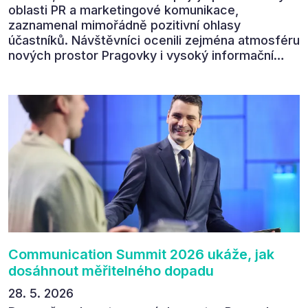
oblasti PR a marketingové komunikace,
zaznamenal mimořádně pozitivní ohlasy
účastníků. Návštěvníci ocenili zejména atmosféru
nových prostor Pragovky i vysoký informační
přínos programu. Celkem 90 % respondentů v
následném průzkumu uvedlo, že se plánuje
zúčastnit i příštího ročníku. „Příjemná konference,
výborný program, hezké prostory, Daniel Stach
absolutně nejlepší moderátor!!!“ Tak shrnul
Communication Summit jeden z 330 účastníků ve
své zpětné vazbě. Ta potvrdila, co bylo slyšet i
cítit po celý 9. červen v Pragovce – že ročník s
tématem „Od chaosu k dopadu“ se skutečně
povedl.
Communication Summit 2026 ukáže, jak
dosáhnout měřitelného dopadu
28. 5. 2026