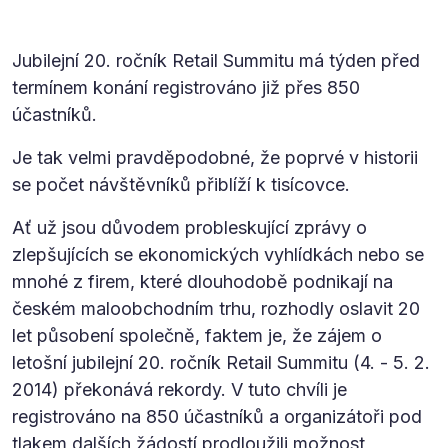
Jubilejní 20. ročník Retail Summitu má týden před
termínem konání registrováno již přes 850
účastníků.
Je tak velmi pravděpodobné, že poprvé v historii
se počet návštěvníků přiblíží k tisícovce.
Ať už jsou důvodem probleskující zprávy o
zlepšujících se ekonomických vyhlídkách nebo se
mnohé z firem, které dlouhodobě podnikají na
českém maloobchodním trhu, rozhodly oslavit 20
let působení společně, faktem je, že zájem o
letošní jubilejní 20. ročník Retail Summitu (4. - 5. 2.
2014) překonává rekordy. V tuto chvíli je
registrováno na 850 účastníků a organizátoři pod
tlakem dalších žádostí prodloužili možnost