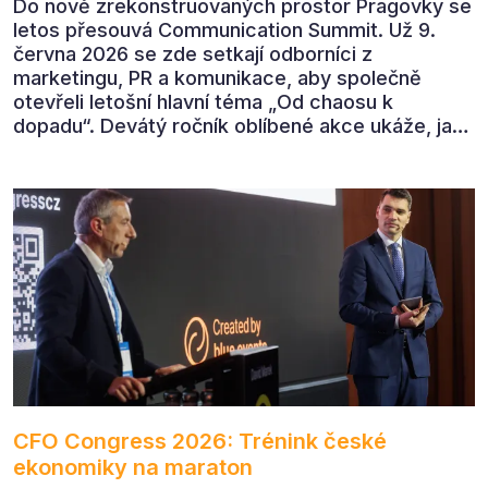
Do nově zrekonstruovaných prostor Pragovky se
letos přesouvá Communication Summit. Už 9.
června 2026 se zde setkají odborníci z
marketingu, PR a komunikace, aby společně
otevřeli letošní hlavní téma „Od chaosu k
dopadu“. Devátý ročník oblíbené akce ukáže, jak
v dnešním přehlceném prostředí vytvářet
komunikaci s měřitelným dopadem.
CFO Congress 2026: Trénink české
ekonomiky na maraton