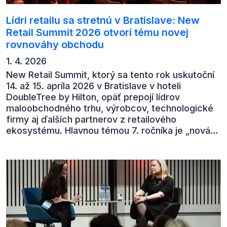
Lídri retailu sa stretnú v Bratislave: New
Retail Summit 2026 otvorí tému novej
rovnováhy obchodu
1. 4. 2026
New Retail Summit, ktorý sa tento rok uskutoční
14. až 15. apríla 2026 v Bratislave v hoteli
DoubleTree by Hilton, opäť prepojí lídrov
maloobchodného trhu, výrobcov, technologické
firmy aj ďalších partnerov z retailového
ekosystému. Hlavnou témou 7. ročníka je „nová
rovnováha obchodu“.