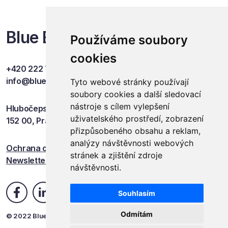
Blue Events
Používáme soubory
cookies
+420 222 749 841
info@blueevents.eu
Tyto webové stránky používají
soubory cookies a další sledovací
nástroje s cílem vylepšení
Hlubočepská 701/38c
uživatelského prostředí, zobrazení
152 00, Praha 5
přizpůsobeného obsahu a reklam,
analýzy návštěvnosti webových
Ochrana osobních údajů
stránek a zjištění zdroje
Newsletter
návštěvnosti.
Souhlasím
Odmítám
© 2022 Blue Events