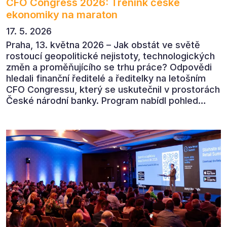
CFO Congress 2026: Trénink české
ekonomiky na maraton
17. 5. 2026
Praha, 13. května 2026 – Jak obstát ve světě
rostoucí geopolitické nejistoty, technologických
změn a proměňujícího se trhu práce? Odpovědi
hledali finanční ředitelé a ředitelky na letošním
CFO Congressu, který se uskutečnil v prostorách
České národní banky. Program nabídl pohled
předních ekonomů, podnikatelů i lídrů českého
byznysu na ekonomický vývoj, umělou inteligenci,
automatizaci, leadership i budoucnost role CFO.