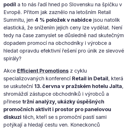
podíl
a to nás řadí hned po Slovensku na špičku v
Evropě. Přitom jak zaznělo na letošním Retail
Summitu, jen
4 % položek v nabídce
jsou natolik
elastická, že snížením jejich ceny lze vydělat. Není
tedy na čase zamyslet se důsledně nad skutečným
dopadem promocí na obchodníky i výrobce a
hledat opravdu efektivní řešení pro únik ze slevové
spirály?
Akce
Efficient Promotions
z cyklu
specializovaných konferencí
Retail in Detail
, která
se uskuteční
13. června v pražském hotelu Jalta
,
shromáždí zástupce obchodníků i výrobců a
přinese
tržní analýzy, ukázky úspěšných
promočních aktivit i prostor pro panelovou
diskuzi
těch, kteří se s promoční pastí sami
potýkají a hledají cestu ven. Koneckonců