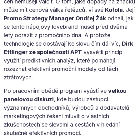
cen nemusejí válčit. O tom, jaké dopady na značku
může mít cenová válka řetězců, ví své
Kofola
. Její
Promo Strategy Manager Ondřej Žák
odhalí, jak
se tento nápojový lovebrand musel před dvěma
lety odrazit z promočního dna. A protože
technologie se dostávají ke slovu čím dál víc,
Dirk
Ettlinger ze společnosti APT
vysvětlí princip
využití prediktivních analýz, které pomáhají
rozeznat efektivní promoční modely od těch
ztrátových.
Po pracovním obědě program vyústí ve
velkou
panelovou diskuzi
, kde budou zástupci
významných obchodníků, výrobců a dodavatelů
marketingových řešení mluvit o vlastních
zkušenostech se slevami a cestách v hledání
skutečně efektivních promocí.