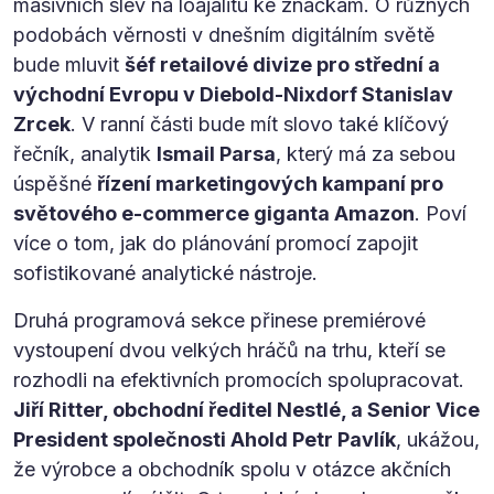
masivních slev na loajalitu ke značkám. O různých
podobách věrnosti v dnešním digitálním světě
bude mluvit
šéf retailové divize pro střední a
východní Evropu v Diebold-Nixdorf Stanislav
Zrcek
. V ranní části bude mít slovo také klíčový
řečník, analytik
Ismail Parsa
, který má za sebou
úspěšné
řízení marketingových kampaní pro
světového e-commerce giganta Amazon
. Poví
více o tom, jak do plánování promocí zapojit
sofistikované analytické nástroje.
Druhá programová sekce přinese premiérové
vystoupení dvou velkých hráčů na trhu, kteří se
rozhodli na efektivních promocích spolupracovat.
Jiří Ritter, obchodní ředitel Nestlé, a Senior Vice
President společnosti Ahold Petr Pavlík
, ukážou,
že výrobce a obchodník spolu v otázce akčních