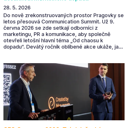
28. 5. 2026
Do nově zrekonstruovaných prostor Pragovky se
letos přesouvá Communication Summit. Už 9.
června 2026 se zde setkají odborníci z
marketingu, PR a komunikace, aby společně
otevřeli letošní hlavní téma „Od chaosu k
dopadu“. Devátý ročník oblíbené akce ukáže, jak
v dnešním přehlceném prostředí vytvářet
komunikaci s měřitelným dopadem.