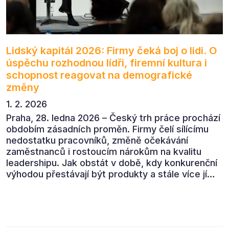
Lidský kapitál 2026: Firmy čeká boj o lidi. O
úspěchu rozhodnou lídři, firemní kultura i
schopnost reagovat na demografické
změny
1. 2. 2026
Praha, 28. ledna 2026 – Český trh práce prochází
obdobím zásadních proměn. Firmy čelí sílícímu
nedostatku pracovníků, změně očekávání
zaměstnanců i rostoucím nárokům na kvalitu
leadershipu. Jak obstát v době, kdy konkurenční
výhodou přestávají být produkty a stále více jí
jsou lidé? Odpovědi nabídla konference Lidský
kapitál 2026, která přivedla do Prahy přední
odbornice a odborníky z českých i mezinárodních
firem.