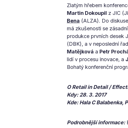
Zlatým hřebem konference
Martin Dokoupil
z JIC (J
Bena
(ALZA). Do diskuse 
má zkušenosti se zásadní
produkce prvních desek J
(DBK), a v neposlední řa
Matějková
a
Petr Proch
lidí v procesu inovace, a
Bohatý konferenční progra
O Retail in Detail / Effec
Kdy: 28. 3. 2017
Kde: Hala C Balabenka, 
Podrobnější informace:
B