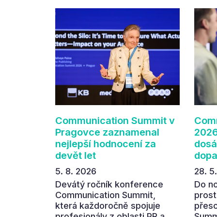
Communication Summit v
Comm
Pragovce zaznamenal
2026
nejlepší hodnocení za
dosá
devět let
dop
5. 8. 2026
28. 5
Devátý ročník konference
Do n
Communication Summit,
prost
která každoročně spojuje
přes
profesionály z oblasti PR a
Summi