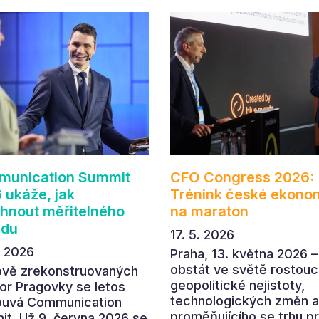
unication Summit
CFO Congress 2026:
 ukáže, jak
Trénink české ekono
hnout měřitelného
na maraton
adu
17. 5. 2026
. 2026
Praha, 13. května 2026 –
obstát ve světě rostouc
ově zrekonstruovaných
geopolitické nejistoty,
or Pragovky se letos
technologických změn a
ouvá Communication
proměňujícího se trhu p
t. Už 9. června 2026 se