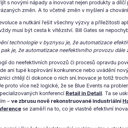
jít s novými nápady a inovovat nejen produkty a dílčí 
ázaných změn. A to včetně změn v myšlení a chování l
evoluce a nutkání řešit všechny výzvy a příležitosti ap
 vždy musí být cesta k vítězství. Bill Gates se nepochy
nění technologie v byznysu je, že automatizace efekt
o pak je, že automatizace neefektivního provozu dále 
gií do neefektivních provozů či procesů opravdu pově
de ani tupé kopírování konkurence nebo uvádění nov
níci chtějí či dokonce o nich sní.Inovace je totiž trochu
Je proto více než logické, že se Blue Events na proble
 specializovaných konferencí
Retail in Detail
. Ta se us
ním –
ve zbrusu nově rekonstruované industriální
H
nference
se zaměří na to, co je vlastně efektivní inova