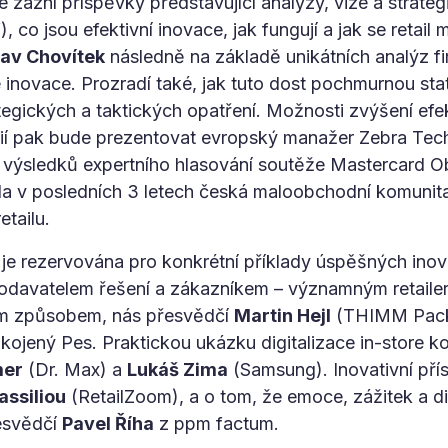
 zazní příspěvky představující analýzy, vize a strate
, co jsou efektivní inovace, jak fungují a jak se retail
lav Chovítek
následně na základě unikátních analýz fi
inovace. Prozradí také, jak tuto dost pochmurnou stati
tegických a taktických opatření. Možnosti zvýšení efek
gií pak bude prezentovat evropský manažer Zebra Tec
výsledků expertního hlasování soutěže Mastercard O
la v posledních 3 letech česká maloobchodní komunita 
etailu.
 je rezervována pro konkrétní příklady úspěšných inov
odavatelem řešení a zákazníkem – významným retaile
ím způsobem, nás přesvědčí
Martin Hejl
(THIMM Pack
ojený Pes. Praktickou ukázku digitalizace in-store 
mer
(Dr. Max) a
Lukáš Zima
(Samsung). Inovativní přís
assiliou
(RetailZoom), a o tom, že emoce, zážitek a di
esvědčí
Pavel Říha
z ppm factum.