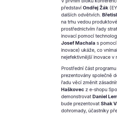
V prvním bloku konference
představí
Ondřej Žák
(EY)
dalších odvětvích.
Břetis
na trhu vedou produktové 
prostřednictvím řady stra
inovací pomocí technolo
Josef Machala
s pomocí 
inovace) ukáže, co vníma
nejefektivnější inovace v r
Prostřední část programu
prezentovány společně d
řadu věcí změnit zásadn
Haškovec
z e-shopu Spok
demonstrovat
Daniel Le
bude prezentovat
Shak V
dohromady, účastníky př