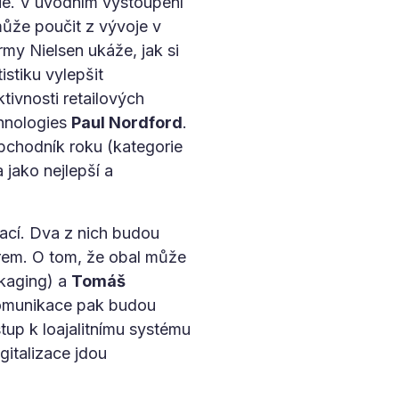
gie. V úvodním vystoupení
 může poučit z vývoje v
rmy Nielsen ukáže, jak si
stiku vylepšit
tivnosti retailových
hnologies
Paul Nordford
.
bchodník roku (kategorie
jako nejlepší a
ací. Dva z nich budou
rem. O tom, že obal může
aging) a
Tomáš
komunikace pak budou
tup k loajalitnímu systému
gitalizace jdou