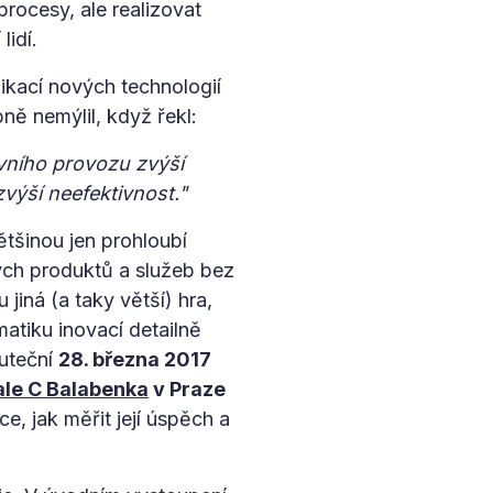
procesy, ale realizovat
idí.
likací nových technologií
bně nemýlil, když řekl:
ivního provozu zvýší
zvýší neefektivnost."
tšinou jen prohloubí
ých produktů a služeb bez
 jiná (a taky větší) hra,
matiku inovací detailně
kuteční
28. března 2017
ale C Balabenka
v Praze
ce, jak měřit její úspěch a