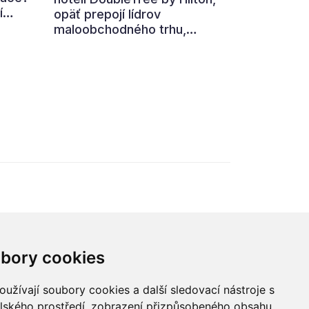
í
opäť prepojí lídrov
maloobchodného trhu,
,
výrobcov, technologické
firmy aj ďalších partnerov z
ní
retailového ekosystému.
ohled
Hlavnou témou 7. ročníka je
„nová rovnováha obchodu“.
ého
,
 i
bory cookies
údajů
užívají soubory cookies a další sledovací nástroje s
elského prostředí, zobrazení přizpůsobeného obsahu