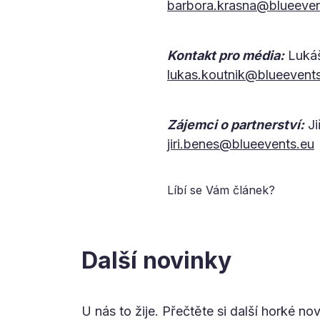
barbora.krasna@blueeven
Kontakt pro média:
Lukáš
lukas.koutnik@blueevent
Zájemci o partnerství:
Ji
jiri.benes@blueevents.eu
Líbí se Vám článek?
Další novinky
U nás to žije. Přečtěte si další horké no