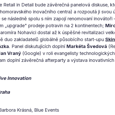
 Retail in Detail bude závěrečná panelová diskuse, 
ihomoravského inovačního centra) a rozpoutá ji svou 
se následně spolu s ním zapojí renomovaní inovátoři
m „upgrade" prodeje potravin na 2 kontinentech;
Miro
aromíra Nohavici dostal až k úspěšné revitalizaci v
dě duo zakladatelů globálně působícího start-upu
Ski
ázka
. Panel diskutujících doplní
Markéta Švedová
(Rec
Jan Vraný
(Google) v roli evangelisty technologických
m doplní závěrečná afterparty a výstava inovativních ř
tive Innovation
Praha
arbora Krásná, Blue Events