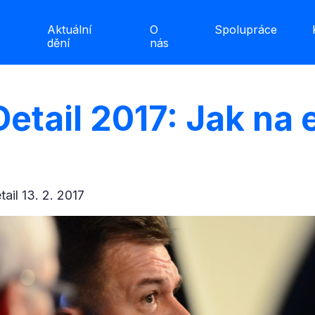
Aktuální
O
Spolupráce
dění
nás
 Detail 2017: Jak na 
etail 13. 2. 2017