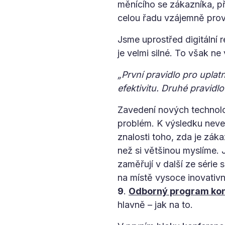
měnícího se zákazníka, při
celou řadu vzájemně prov
Jsme uprostřed digitální r
je velmi silné. To však ne
„První pravidlo pro uplat
efektivitu. Druhé pravidl
Zavedení nových technolo
problém. K výsledku neve
znalosti toho, zda je zákaz
než si většinou myslíme. 
zaměřují v další ze série
na místě vysoce inovativ
9
.
Odborný program ko
hlavně – jak na to.