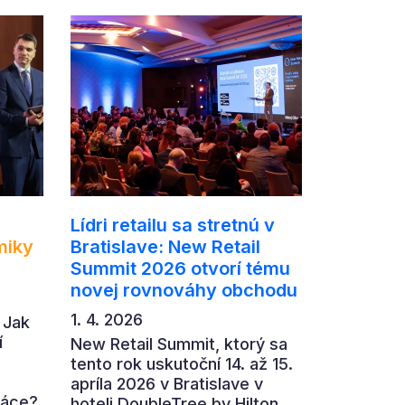
Lídri retailu sa stretnú v
miky
Bratislave: New Retail
Summit 2026 otvorí tému
novej rovnováhy obchodu
1. 4. 2026
 Jak
í
New Retail Summit, ktorý sa
tento rok uskutoční 14. až 15.
apríla 2026 v Bratislave v
ráce?
hoteli DoubleTree by Hilton,