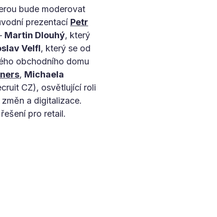
kterou bude moderovat
úvodní prezentací
Petr
 –
Martin Dlouhý
, který
slav Velfl
, který se od
elkého obchodního domu
nners
,
Michaela
ruit CZ), osvětlující roli
 změn a digitalizace.
ešení pro retail.