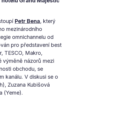
v hotelu Grand Majestic
stoupí
Petr Bena
, který
ého mezinárodního
ategie omnichannelu od
ván pro představení best
er, TESCO, Makro,
avé výměně názorů mezi
nosti obchodu, se
m kanálu. V diskusi se o
ch), Zuzana Kubišová
a (Yeme).