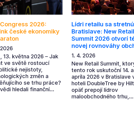
Congress 2026:
Lídri retailu sa stretnú
ink české ekonomiky
Bratislave: New Retai
araton
Summit 2026 otvorí 
novej rovnováhy obc
. 2026
1. 4. 2026
, 13. května 2026 – Jak
t ve světě rostoucí
New Retail Summit, ktor
litické nejistoty,
tento rok uskutoční 14. a
ologických změn a
apríla 2026 v Bratislave 
ňujícího se trhu práce?
hoteli DoubleTree by Hil
ědi hledali finanční
opäť prepojí lídrov
elé a ředitelky na
maloobchodného trhu,
ním CFO Congressu,
výrobcov, technologick
 se uskutečnil v
firmy aj ďalších partner
orách České národní
retailového ekosystému
. Program nabídl pohled
Hlavnou témou 7. ročníka
ních ekonomů,
„nová rovnováha obchod