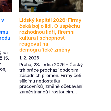
 v
Lidský kapitál 2026: Firmy
l
čeká boj o lidi. O úspěchu
tému
rozhodnou lídři, firemní
hodu
kultura i schopnost
reagovat na
demografické změny
ý sa
1. 2. 2026
ž 15.
v
Praha, 28. ledna 2026 – Český
ton,
trh práce prochází obdobím
zásadních proměn. Firmy čelí
sílícímu nedostatku
é
pracovníků, změně očekávání
ov z
zaměstnanců i rostoucím
.
nárokům na kvalitu
 je
leadershipu. Jak obstát v
u“.
době, kdy konkurenční