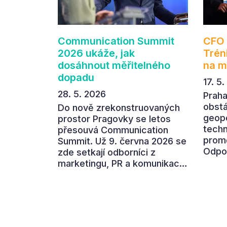
Communication Summit
CFO 
2026 ukáže, jak
Trén
dosáhnout měřitelného
na m
dopadu
17. 5
28. 5. 2026
Praha
obstá
Do nově zrekonstruovaných
geopo
prostor Pragovky se letos
techn
přesouvá Communication
promě
Summit. Už 9. června 2026 se
Odpov
zde setkají odborníci z
ředit
marketingu, PR a komunikace,
letoš
aby společně otevřeli letošní
který
hlavní téma „Od chaosu k
prost
dopadu“. Devátý ročník
banky
oblíbené akce ukáže, jak v
před
dnešním přehlceném