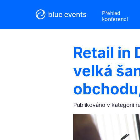
Přehled
konferencí
Retail in
velká šan
obchodu, 
Publikováno v kategorii
r