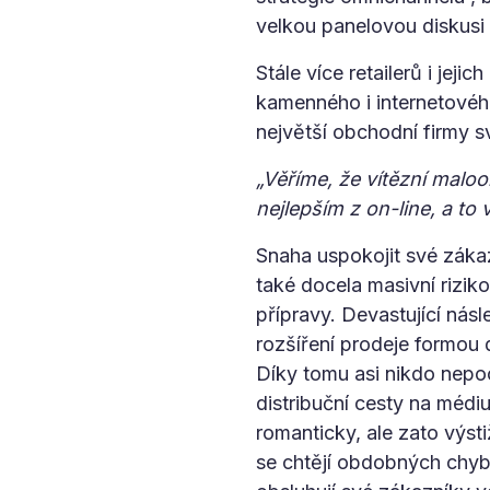
velkou panelovou diskusi 
Stále více retailerů i jej
kamenného i internetovéh
největší obchodní firmy s
„Věříme, že vítězní maloob
nejlepším z on-line, a to 
Snaha uspokojit své zákaz
také docela masivní riziko
přípravy. Devastující ná
rozšíření prodeje formo
Díky tomu asi nikdo nepoc
distribuční cesty na médiu
romanticky, ale zato výst
se chtějí obdobných chyb 