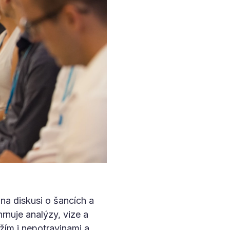
na diskusi o šancích a
hrnuje analýzy, vize a
žím i nepotravinami a