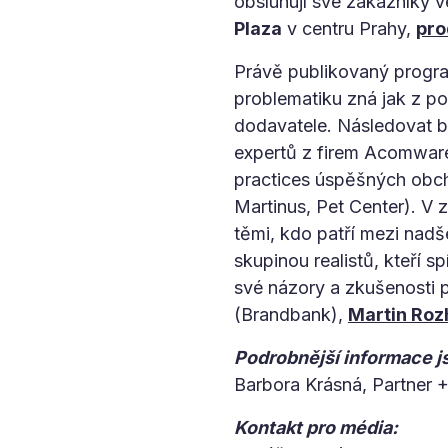
obsluhují své zákazníky v
Plaza
v centru Prahy,
pro
Právě publikovaný progra
problematiku zná jak z p
dodavatele. Následovat bu
expertů z firem Acomware
practices úspěšných obc
Martinus, Pet Center). V 
těmi, kdo patří mezi nad
skupinou realistů, kteří 
své názory a zkušenosti 
(Brandbank),
Martin Roz
Podrobnější informace js
Barbora Krásná, Partner
Kontakt pro média: