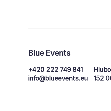
podni
prostředí vytvářet
byzn
komunikaci s měřitelným
vývoj
dopadem.
autom
budou
Blue Events
+420 222 749 841
Hlubo
info@blueevents.eu
152 0