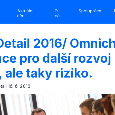
Aktuální
O
Spolupráce
dění
nás
 Detail 2016/ Omnic
ce pro další rozvoj
ale taky riziko.
etail 16. 6. 2016