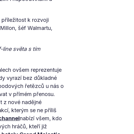
příležitost k rozvoji
Millon, šéf Walmartu,
-line světa s tím
nálech ovšem reprezentuje
 kdy vyrazí bez důkladné
foodových řetězců u nás o
vat v přímém přenosu.
it z nové nadějné
kcí, kterým se ne příliš
ichannel
nabízí všem, kdo
ch hráčů, kteří již