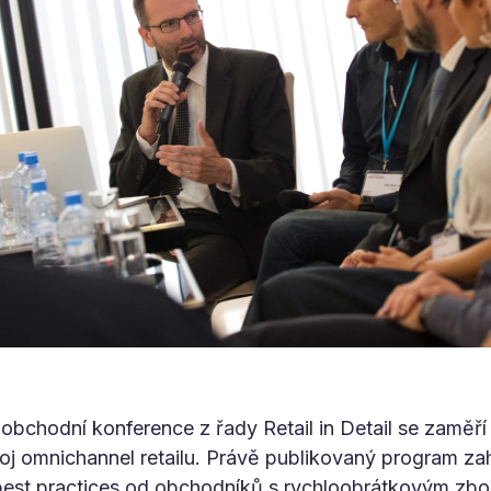
obchodní konference z řady Retail in Detail se zaměří 
zvoj omnichannel retailu. Právě publikovaný program za
 best practices od obchodníků s rychloobrátkovým zbo