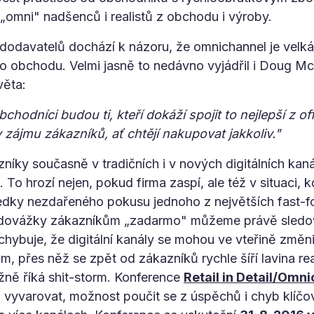
„omni" nadšenců i realistů z obchodu i výroby.
ich dodavatelů dochází k názoru, že omnichannel je velká 
o obchodu. Velmi jasně to nedávno vyjádřil i Doug Mc
věta:
chodníci budou ti, kteří dokáží spojit to nejlepší z off
v zájmu zákazníků, ať chtějí nakupovat jakkoliv."
níky současně v tradičních i v nových digitálních ka
. To hrozí nejen, pokud firma zaspí, ale též v situaci,
sledky nezdařeného pokusu jednoho z největších fast-
u dovážky zákazníkům „zadarmo" můžeme právě sledo
hybuje, že digitální kanály se mohou ve vteřině změn
m, přes něž se zpět od zákazníků rychle šíří lavina rea
ižně říká shit-storm. Konference
Retail in Detail/Omn
vyvarovat, možnost poučit se z úspěchů i chyb klíčový