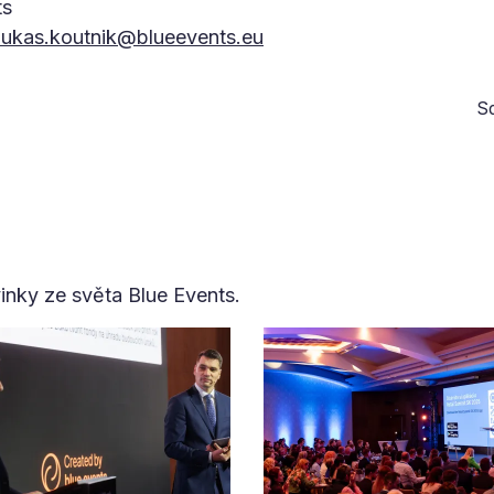
ts
lukas.koutnik@blueevents.eu
Sd
vinky ze světa Blue Events.