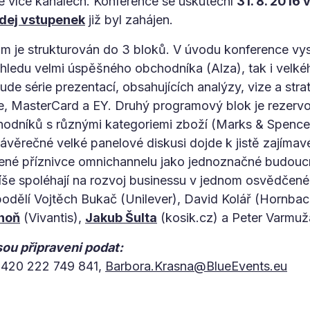
e více kanálech. Konference se uskuteční
31. 8. 2016 
dej vstupenek
již byl zahájen.
m je strukturován do 3 bloků. V úvodu konference vy
ohledu velmi úspěšného obchodníka (Alza), tak i velk
de série prezentací, obsahujících analýzy, vize a str
, MasterCard a EY. Druhý programový blok je rezervo
hodníků s různými kategoriemi zboží (Marks & Spenc
závěrečné velké panelové diskusi dojde k jistě zajím
šené příznivce omnichannelu jako jednoznačné budouc
spíše spoléhají na rozvoj businessu v jednom osvědčené
podělí Vojtěch Bukač (Unilever), David Kolář (Hornba
hoň
(Vivantis),
Jakub Šulta
(kosik.cz) a Peter Varmuž
ou připraveni podat:
 +420 222 749 841,
Barbora.Krasna@BlueEvents.eu