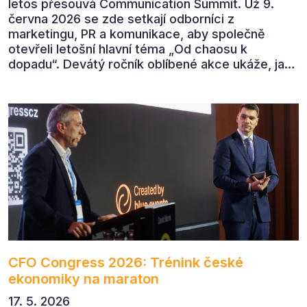
letos přesouvá Communication Summit. Už 9.
června 2026 se zde setkají odborníci z
marketingu, PR a komunikace, aby společně
otevřeli letošní hlavní téma „Od chaosu k
dopadu“. Devátý ročník oblíbené akce ukáže, jak
v dnešním přehlceném prostředí vytvářet
komunikaci s měřitelným dopadem.
CFO Congress 2026: Trénink české
ekonomiky na maraton
17. 5. 2026