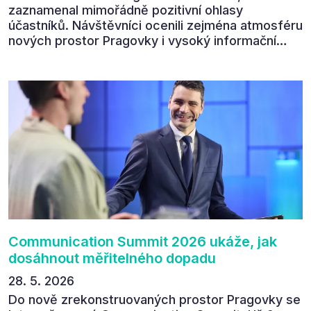
zaznamenal mimořádně pozitivní ohlasy
účastníků. Návštěvníci ocenili zejména atmosféru
nových prostor Pragovky i vysoký informační
přínos programu. Celkem 90 % respondentů v
následném průzkumu uvedlo, že se plánuje
zúčastnit i příštího ročníku. „Příjemná konference,
výborný program, hezké prostory, Daniel Stach
absolutně nejlepší moderátor!!!“ Tak shrnul
Communication Summit jeden z 330 účastníků ve
své zpětné vazbě. Ta potvrdila, co bylo slyšet i
cítit po celý 9. červen v Pragovce – že ročník s
tématem „Od chaosu k dopadu“ se skutečně
povedl.
Communication Summit 2026 ukáže, jak
dosáhnout měřitelného dopadu
28. 5. 2026
Do nově zrekonstruovaných prostor Pragovky se