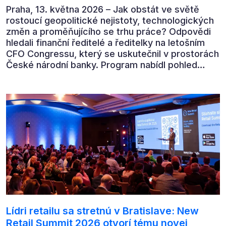
Praha, 13. května 2026 – Jak obstát ve světě
rostoucí geopolitické nejistoty, technologických
změn a proměňujícího se trhu práce? Odpovědi
hledali finanční ředitelé a ředitelky na letošním
CFO Congressu, který se uskutečnil v prostorách
České národní banky. Program nabídl pohled
předních ekonomů, podnikatelů i lídrů českého
byznysu na ekonomický vývoj, umělou inteligenci,
automatizaci, leadership i budoucnost role CFO.
Lídri retailu sa stretnú v Bratislave: New
Retail Summit 2026 otvorí tému novej