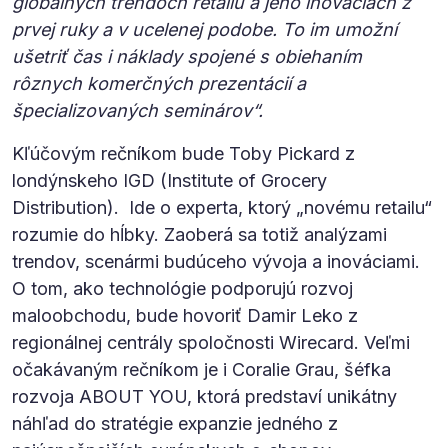
globálnych trendoch retailu a jeho inováciách z
prvej ruky a v ucelenej podobe. To im umožní
ušetriť čas i náklady spojené s obiehaním
rôznych komerčných prezentácií a
špecializovaných seminárov“.
Kľúčovým rečníkom bude Toby Pickard z
londýnskeho IGD (Institute of Grocery
Distribution). Ide o experta, ktorý „novému retailu“
rozumie do hĺbky. Zaoberá sa totiž analýzami
trendov, scenármi budúceho vývoja a inováciami.
O tom, ako technológie podporujú rozvoj
maloobchodu, bude hovoriť Damir Leko z
regionálnej centrály spoločnosti Wirecard. Veľmi
očakávaným rečníkom je i Coralie Grau, šéfka
rozvoja ABOUT YOU, ktorá predstaví unikátny
náhľad do stratégie expanzie jedného z