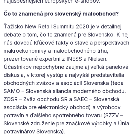
najúspešnejších európskych e-shopov.
Čo to znamená pro slovenský maloobchod?
Ťažisko New Retail Summitu 2020 je v detailnej
debate o tom, čo to znamená pre Slovensko. K nej
nás dovedú kľúčové fakty o stave a perspektívach
makroekonomiky a maloobchodného trhu,
prezentované expertmi z INESS a Nielsen.
Účastníkov nepochybne zaujme aj veľká panelová
diskusia, v ktorej vystúpia najvyšší predstavitelia
obchodných zväzov a asociácií Slovenska (teda
SAMO – Slovenská aliancia moderného obchodu,
ZOSR – Zväz obchodu SR a SAEC – Slovenská
asociácia pre elektronický obchod) a výrobcov
potravín a ďalšieho spotrebného tovaru (SZZV –
Slovenské združenie pre značkové výrobky a Únia
potravinárov Slovenska).