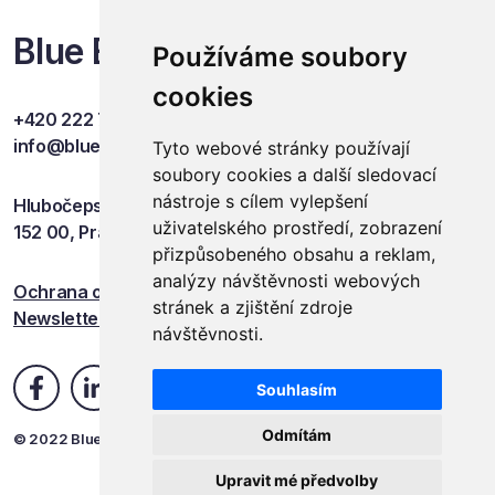
Blue Events
Používáme soubory
cookies
+420 222 749 841
info@blueevents.eu
Tyto webové stránky používají
soubory cookies a další sledovací
nástroje s cílem vylepšení
Hlubočepská 701/38c
uživatelského prostředí, zobrazení
152 00, Praha 5
přizpůsobeného obsahu a reklam,
analýzy návštěvnosti webových
Ochrana osobních údajů
stránek a zjištění zdroje
Newsletter
návštěvnosti.
Souhlasím
Odmítám
© 2022 Blue Events
Upravit mé předvolby