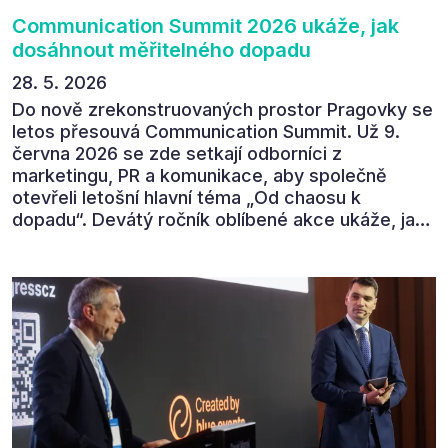
Communication Summit 2026 ukáže, jak
dosáhnout měřitelného dopadu
28. 5. 2026
Do nově zrekonstruovaných prostor Pragovky se
letos přesouvá Communication Summit. Už 9.
června 2026 se zde setkají odborníci z
marketingu, PR a komunikace, aby společně
otevřeli letošní hlavní téma „Od chaosu k
dopadu“. Devátý ročník oblíbené akce ukáže, jak
v dnešním přehlceném prostředí vytvářet
komunikaci s měřitelným dopadem.