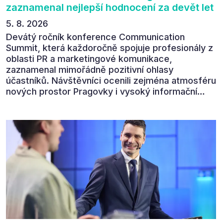
zaznamenal nejlepší hodnocení za devět let
5. 8. 2026
Devátý ročník konference Communication
Summit, která každoročně spojuje profesionály z
oblasti PR a marketingové komunikace,
zaznamenal mimořádně pozitivní ohlasy
účastníků. Návštěvníci ocenili zejména atmosféru
nových prostor Pragovky i vysoký informační
přínos programu. Celkem 90 % respondentů v
následném průzkumu uvedlo, že se plánuje
zúčastnit i příštího ročníku. „Příjemná konference,
výborný program, hezké prostory, Daniel Stach
absolutně nejlepší moderátor!!!“ Tak shrnul
Communication Summit jeden z 330 účastníků ve
své zpětné vazbě. Ta potvrdila, co bylo slyšet i
cítit po celý 9. červen v Pragovce – že ročník s
tématem „Od chaosu k dopadu“ se skutečně
povedl.