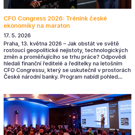
CFO Congress 2026: Trénink české
ekonomiky na maraton
17. 5. 2026
Praha, 13. května 2026 – Jak obstát ve světě
rostoucí geopolitické nejistoty, technologických
změn a proměňujícího se trhu práce? Odpovědi
hledali finanční ředitelé a ředitelky na letošním
CFO Congressu, který se uskutečnil v prostorách
České národní banky. Program nabídl pohled
předních ekonomů, podnikatelů i lídrů českého
byznysu na ekonomický vývoj, umělou inteligenci,
automatizaci, leadership i budoucnost role CFO.