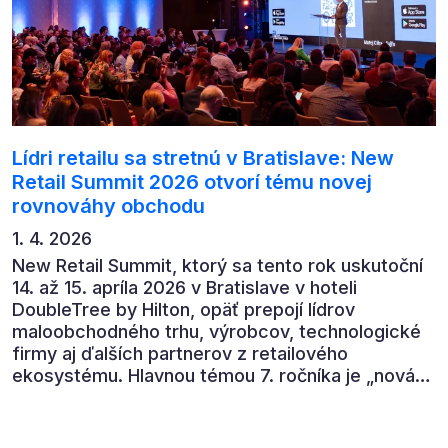
Lídri retailu sa stretnú v Bratislave: New
Retail Summit 2026 otvorí tému novej
rovnováhy obchodu
1. 4. 2026
New Retail Summit, ktorý sa tento rok uskutoční
14. až 15. apríla 2026 v Bratislave v hoteli
DoubleTree by Hilton, opäť prepojí lídrov
maloobchodného trhu, výrobcov, technologické
firmy aj ďalších partnerov z retailového
ekosystému. Hlavnou témou 7. ročníka je „nová
rovnováha obchodu“.