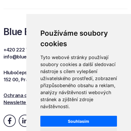
Blue Events
Používáme soubory
cookies
+420 222 749 841
info@blueevents.eu
Tyto webové stránky používají
soubory cookies a další sledovací
nástroje s cílem vylepšení
Hlubočepská 701/38c
uživatelského prostředí, zobrazení
152 00, Praha 5
přizpůsobeného obsahu a reklam,
analýzy návštěvnosti webových
Ochrana osobních údajů
stránek a zjištění zdroje
Newsletter
návštěvnosti.
Souhlasím