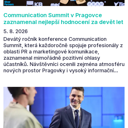
Communication Summit v Pragovce
zaznamenal nejlepší hodnocení za devět let
5. 8. 2026
Devátý ročník konference Communication
Summit, která každoročně spojuje profesionály z
oblasti PR a marketingové komunikace,
zaznamenal mimořádně pozitivní ohlasy
účastníků. Návštěvníci ocenili zejména atmosféru
nových prostor Pragovky i vysoký informační
přínos programu. Celkem 90 % respondentů v
následném průzkumu uvedlo, že se plánuje
zúčastnit i příštího ročníku. „Příjemná konference,
výborný program, hezké prostory, Daniel Stach
absolutně nejlepší moderátor!!!“ Tak shrnul
Communication Summit jeden z 330 účastníků ve
své zpětné vazbě. Ta potvrdila, co bylo slyšet i
cítit po celý 9. červen v Pragovce – že ročník s
tématem „Od chaosu k dopadu“ se skutečně