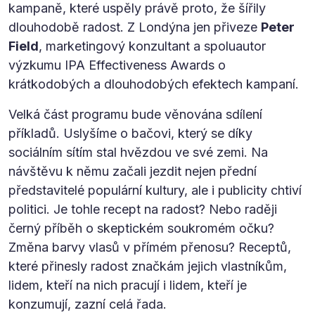
kampaně, které uspěly právě proto, že šířily
dlouhodobě radost. Z Londýna jen přiveze
Peter
Field
, marketingový konzultant a spoluautor
výzkumu IPA Effectiveness Awards o
krátkodobých a dlouhodobých efektech kampaní.
Velká část programu bude věnována sdílení
příkladů. Uslyšíme o bačovi, který se díky
sociálním sítím stal hvězdou ve své zemi. Na
návštěvu k němu začali jezdit nejen přední
představitelé populární kultury, ale i publicity chtiví
politici. Je tohle recept na radost? Nebo raději
černý příběh o skeptickém soukromém očku?
Změna barvy vlasů v přímém přenosu? Receptů,
které přinesly radost značkám jejich vlastníkům,
lidem, kteří na nich pracují i lidem, kteří je
konzumují, zazní celá řada.