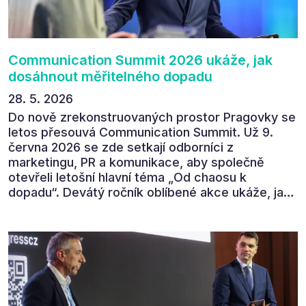
povedl.
Communication Summit 2026 ukáže, jak
dosáhnout měřitelného dopadu
28. 5. 2026
Do nově zrekonstruovaných prostor Pragovky se
letos přesouvá Communication Summit. Už 9.
června 2026 se zde setkají odborníci z
marketingu, PR a komunikace, aby společně
otevřeli letošní hlavní téma „Od chaosu k
dopadu“. Devátý ročník oblíbené akce ukáže, jak
v dnešním přehlceném prostředí vytvářet
komunikaci s měřitelným dopadem.