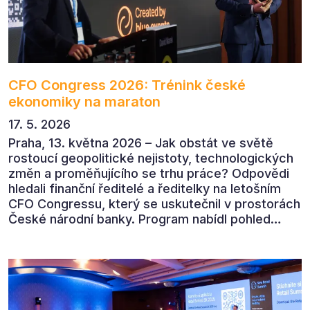
CFO Congress 2026: Trénink české
ekonomiky na maraton
17. 5. 2026
Praha, 13. května 2026 – Jak obstát ve světě
rostoucí geopolitické nejistoty, technologických
změn a proměňujícího se trhu práce? Odpovědi
hledali finanční ředitelé a ředitelky na letošním
CFO Congressu, který se uskutečnil v prostorách
České národní banky. Program nabídl pohled
předních ekonomů, podnikatelů i lídrů českého
byznysu na ekonomický vývoj, umělou inteligenci,
automatizaci, leadership i budoucnost role CFO.