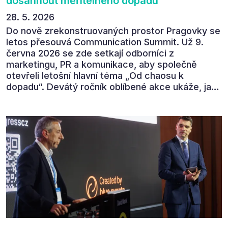
dosáhnout měřitelného dopadu
28. 5. 2026
Do nově zrekonstruovaných prostor Pragovky se
letos přesouvá Communication Summit. Už 9.
června 2026 se zde setkají odborníci z
marketingu, PR a komunikace, aby společně
otevřeli letošní hlavní téma „Od chaosu k
dopadu“. Devátý ročník oblíbené akce ukáže, jak
v dnešním přehlceném prostředí vytvářet
komunikaci s měřitelným dopadem.