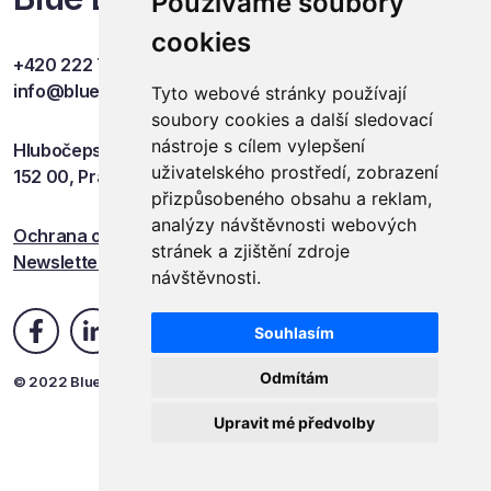
Používáme soubory
cookies
+420 222 749 841
info@blueevents.eu
Tyto webové stránky používají
soubory cookies a další sledovací
nástroje s cílem vylepšení
Hlubočepská 701/38c
uživatelského prostředí, zobrazení
152 00, Praha 5
přizpůsobeného obsahu a reklam,
analýzy návštěvnosti webových
Ochrana osobních údajů
stránek a zjištění zdroje
Newsletter
návštěvnosti.
Souhlasím
Odmítám
© 2022 Blue Events
Upravit mé předvolby