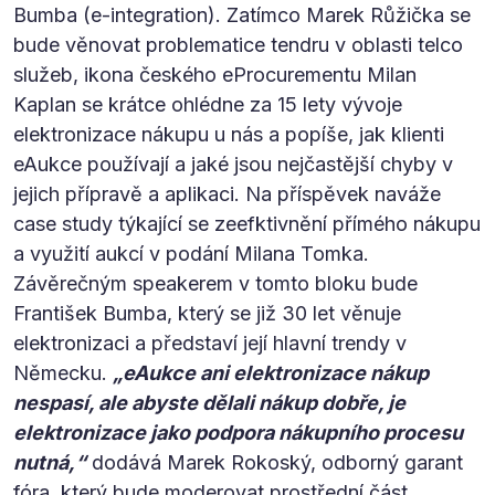
Bumba (e-integration). Zatímco Marek Růžička se
bude věnovat problematice tendru v oblasti telco
služeb, ikona českého eProcurementu Milan
Kaplan se krátce ohlédne za 15 lety vývoje
elektronizace nákupu u nás a popíše, jak klienti
eAukce používají a jaké jsou nejčastější chyby v
jejich přípravě a aplikaci. Na příspěvek naváže
case study týkající se zeefktivnění přímého nákupu
a využití aukcí v podání Milana Tomka.
Závěrečným speakerem v tomto bloku bude
František Bumba, který se již 30 let věnuje
elektronizaci a představí její hlavní trendy v
Německu.
„eAukce ani elektronizace nákup
nespasí, ale abyste dělali nákup dobře, je
elektronizace jako podpora nákupního procesu
nutná,“
dodává Marek Rokoský, odborný garant
fóra, který bude moderovat prostřední část