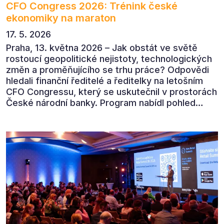
CFO Congress 2026: Trénink české
ekonomiky na maraton
17. 5. 2026
Praha, 13. května 2026 – Jak obstát ve světě
rostoucí geopolitické nejistoty, technologických
změn a proměňujícího se trhu práce? Odpovědi
hledali finanční ředitelé a ředitelky na letošním
CFO Congressu, který se uskutečnil v prostorách
České národní banky. Program nabídl pohled
předních ekonomů, podnikatelů i lídrů českého
byznysu na ekonomický vývoj, umělou inteligenci,
automatizaci, leadership i budoucnost role CFO.