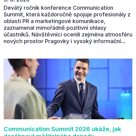
Devátý ročník konference Communication
Summit, která každoročně spojuje profesionály z
oblasti PR a marketingové komunikace,
zaznamenal mimořádně pozitivní ohlasy
účastníků. Návštěvníci ocenili zejména atmosféru
nových prostor Pragovky i vysoký informační
přínos programu. Celkem 90 % respondentů v
následném průzkumu uvedlo, že se plánuje
zúčastnit i příštího ročníku. „Příjemná konference,
výborný program, hezké prostory, Daniel Stach
absolutně nejlepší moderátor!!!“ Tak shrnul
Communication Summit jeden z 330 účastníků ve
své zpětné vazbě. Ta potvrdila, co bylo slyšet i
cítit po celý 9. červen v Pragovce – že ročník s
tématem „Od chaosu k dopadu“ se skutečně
povedl.
Communication Summit 2026 ukáže, jak