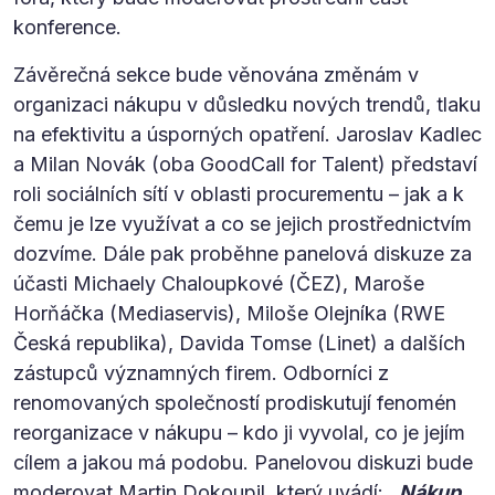
konference.
Závěrečná sekce bude věnována změnám v
organizaci nákupu v důsledku nových trendů, tlaku
na efektivitu a úsporných opatření. Jaroslav Kadlec
a Milan Novák (oba GoodCall for Talent) představí
roli sociálních sítí v oblasti procurementu – jak a k
čemu je lze využívat a co se jejich prostřednictvím
dozvíme. Dále pak proběhne panelová diskuze za
účasti Michaely Chaloupkové (ČEZ), Maroše
Horňáčka (Mediaservis), Miloše Olejníka (RWE
Česká republika), Davida Tomse (Linet) a dalších
zástupců významných firem. Odborníci z
renomovaných společností prodiskutují fenomén
reorganizace v nákupu – kdo ji vyvolal, co je jejím
cílem a jakou má podobu. Panelovou diskuzi bude
moderovat Martin Dokoupil, který uvádí:
„Nákup