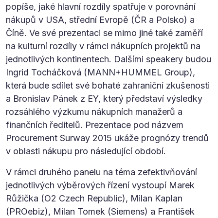
popíše, jaké hlavní rozdíly spatřuje v porovnání
nákupů v USA, střední Evropě (ČR a Polsko) a
Číně. Ve své prezentaci se mimo jiné také zaměří
na kulturní rozdíly v rámci nákupních projektů na
jednotlivých kontinentech. Dalšími speakery budou
Ingrid Tocháčková (MANN+HUMMEL Group),
která bude sdílet své bohaté zahraniční zkušenosti
a Bronislav Pánek z EY, který představí výsledky
rozsáhlého výzkumu nákupních manažerů a
finančních ředitelů. Prezentace pod názvem
Procurement Surway 2015 ukáže prognózy trendů
v oblasti nákupu pro následující období.
V rámci druhého panelu na téma zefektivňování
jednotlivých výběrových řízení vystoupí Marek
Růžička (O2 Czech Republic), Milan Kaplan
(PROebiz), Milan Tomek (Siemens) a František