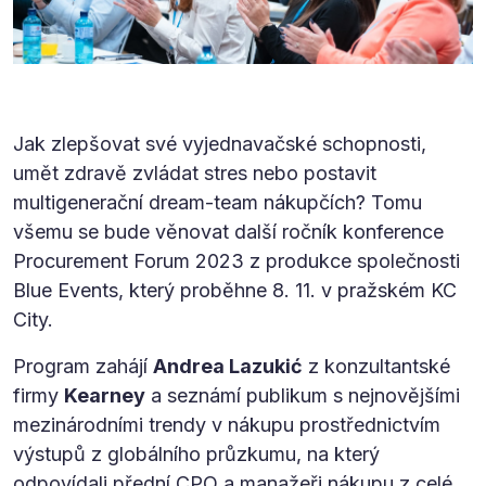
Jak zlepšovat své vyjednavačské schopnosti,
umět zdravě zvládat stres nebo postavit
multigenerační dream-team nákupčích? Tomu
všemu se bude věnovat další ročník konference
Procurement Forum 2023 z produkce společnosti
Blue Events, který proběhne 8. 11. v pražském KC
City.
Program zahájí
Andrea Lazukić
z konzultantské
firmy
Kearney
a seznámí publikum s nejnovějšími
mezinárodními trendy v nákupu prostřednictvím
výstupů z globálního průzkumu, na který
odpovídali přední CPO a manažeři nákupu z celé