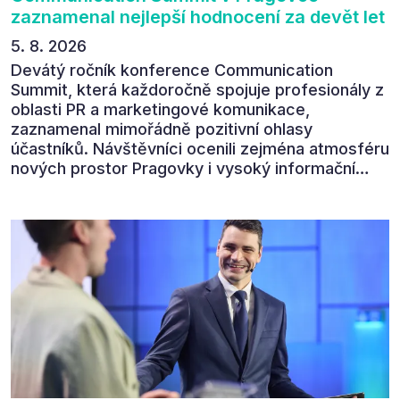
zaznamenal nejlepší hodnocení za devět let
5. 8. 2026
Devátý ročník konference Communication
Summit, která každoročně spojuje profesionály z
oblasti PR a marketingové komunikace,
zaznamenal mimořádně pozitivní ohlasy
účastníků. Návštěvníci ocenili zejména atmosféru
nových prostor Pragovky i vysoký informační
přínos programu. Celkem 90 % respondentů v
následném průzkumu uvedlo, že se plánuje
zúčastnit i příštího ročníku. „Příjemná konference,
výborný program, hezké prostory, Daniel Stach
absolutně nejlepší moderátor!!!“ Tak shrnul
Communication Summit jeden z 330 účastníků ve
své zpětné vazbě. Ta potvrdila, co bylo slyšet i
cítit po celý 9. červen v Pragovce – že ročník s
tématem „Od chaosu k dopadu“ se skutečně
povedl.