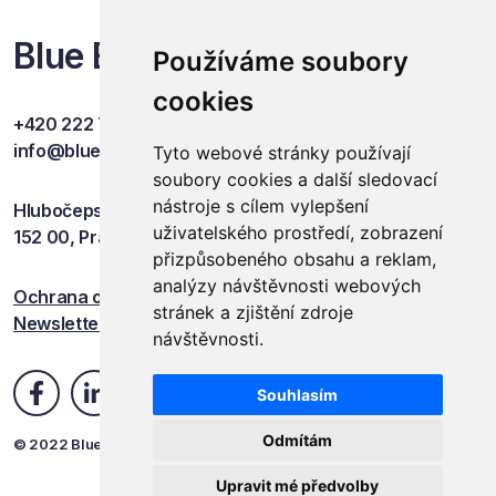
Blue Events
Používáme soubory
cookies
+420 222 749 841
info@blueevents.eu
Tyto webové stránky používají
soubory cookies a další sledovací
nástroje s cílem vylepšení
Hlubočepská 701/38c
uživatelského prostředí, zobrazení
152 00, Praha 5
přizpůsobeného obsahu a reklam,
analýzy návštěvnosti webových
Ochrana osobních údajů
stránek a zjištění zdroje
Newsletter
návštěvnosti.
Souhlasím
Odmítám
© 2022 Blue Events
Upravit mé předvolby