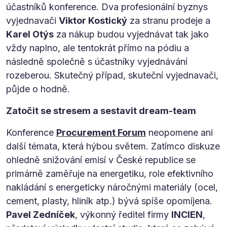
účastníků konference. Dva profesionální byznys
vyjednavači
Viktor Kostický
za stranu prodeje a
Karel Otýs
za nákup budou vyjednávat tak jako
vždy naplno, ale tentokrát přímo na pódiu a
následně společně s účastníky vyjednávání
rozeberou. Skutečný případ, skuteční vyjednavači,
půjde o hodně.
Zatočit se stresem a sestavit dream-team
Konference
Procurement Forum
neopomene ani
další témata, která hýbou světem. Zatímco diskuze
ohledně snižování emisí v České republice se
primárně zaměřuje na energetiku, role efektivního
nakládání s energeticky náročnými materiály (ocel,
cement, plasty, hliník atp.) bývá spíše opomíjena.
Pavel Zedníček
, výkonný ředitel firmy
INCIEN
,