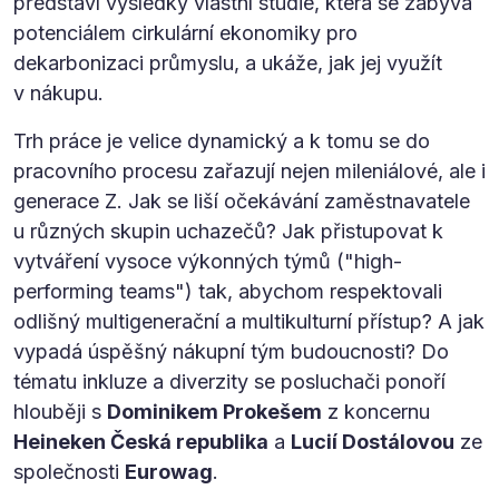
představí výsledky vlastní studie, která se zabývá
potenciálem cirkulární ekonomiky pro
dekarbonizaci průmyslu, a ukáže, jak jej využít
v nákupu.
Trh práce je velice dynamický a k tomu se do
pracovního procesu zařazují nejen mileniálové, ale i
generace Z. Jak se liší očekávání zaměstnavatele
u různých skupin uchazečů? Jak přistupovat k
vytváření vysoce výkonných týmů ("high-
performing teams") tak, abychom respektovali
odlišný multigenerační a multikulturní přístup? A jak
vypadá úspěšný nákupní tým budoucnosti? Do
tématu inkluze a diverzity se posluchači ponoří
hlouběji s
Dominikem Prokešem
z koncernu
Heineken Česká republika
a
Lucií Dostálovou
ze
společnosti
Eurowag
.