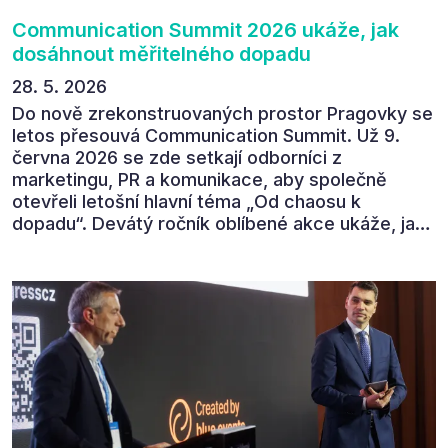
Communication Summit 2026 ukáže, jak
dosáhnout měřitelného dopadu
28. 5. 2026
Do nově zrekonstruovaných prostor Pragovky se
letos přesouvá Communication Summit. Už 9.
června 2026 se zde setkají odborníci z
marketingu, PR a komunikace, aby společně
otevřeli letošní hlavní téma „Od chaosu k
dopadu“. Devátý ročník oblíbené akce ukáže, jak
v dnešním přehlceném prostředí vytvářet
komunikaci s měřitelným dopadem.