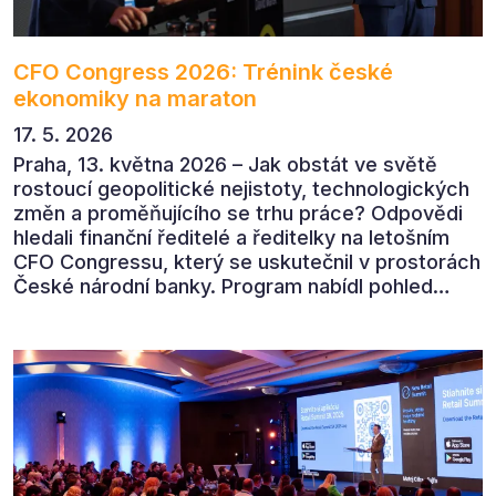
CFO Congress 2026: Trénink české
ekonomiky na maraton
17. 5. 2026
Praha, 13. května 2026 – Jak obstát ve světě
rostoucí geopolitické nejistoty, technologických
změn a proměňujícího se trhu práce? Odpovědi
hledali finanční ředitelé a ředitelky na letošním
CFO Congressu, který se uskutečnil v prostorách
České národní banky. Program nabídl pohled
předních ekonomů, podnikatelů i lídrů českého
byznysu na ekonomický vývoj, umělou inteligenci,
automatizaci, leadership i budoucnost role CFO.