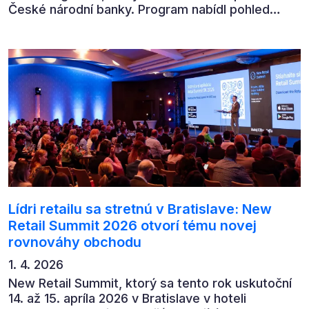
České národní banky. Program nabídl pohled
předních ekonomů, podnikatelů i lídrů českého
byznysu na ekonomický vývoj, umělou inteligenci,
automatizaci, leadership i budoucnost role CFO.
Lídri retailu sa stretnú v Bratislave: New
Retail Summit 2026 otvorí tému novej
rovnováhy obchodu
1. 4. 2026
New Retail Summit, ktorý sa tento rok uskutoční
14. až 15. apríla 2026 v Bratislave v hoteli