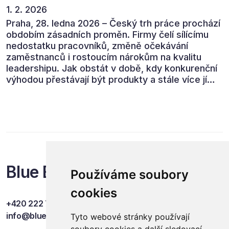
1. 2. 2026
Praha, 28. ledna 2026 – Český trh práce prochází
obdobím zásadních proměn. Firmy čelí sílícímu
nedostatku pracovníků, změně očekávání
zaměstnanců i rostoucím nárokům na kvalitu
leadershipu. Jak obstát v době, kdy konkurenční
výhodou přestávají být produkty a stále více jí
jsou lidé? Odpovědi nabídla konference Lidský
kapitál 2026, která přivedla do Prahy přední
odbornice a odborníky z českých i mezinárodních
firem.
Blue Events
Používáme soubory
cookies
+420 222 749 841
info@blueevents.eu
Tyto webové stránky používají