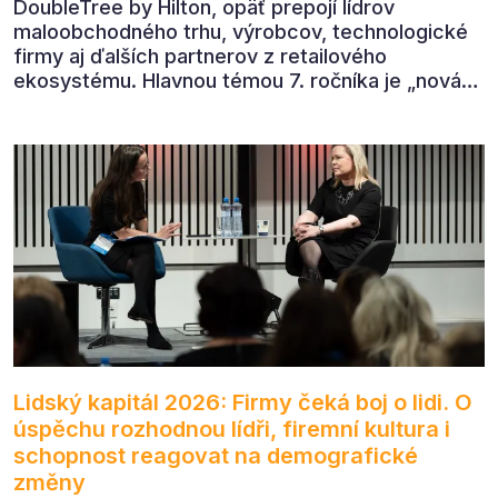
DoubleTree by Hilton, opäť prepojí lídrov
maloobchodného trhu, výrobcov, technologické
firmy aj ďalších partnerov z retailového
ekosystému. Hlavnou témou 7. ročníka je „nová
rovnováha obchodu“.
Lidský kapitál 2026: Firmy čeká boj o lidi. O
úspěchu rozhodnou lídři, firemní kultura i
schopnost reagovat na demografické
změny