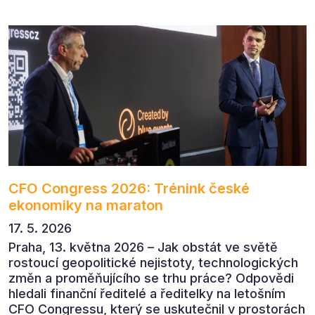
v dnešním přehlceném prostředí vytvářet
komunikaci s měřitelným dopadem.
CFO Congress 2026: Trénink české
ekonomiky na maraton
17. 5. 2026
Praha, 13. května 2026 – Jak obstát ve světě
rostoucí geopolitické nejistoty, technologických
změn a proměňujícího se trhu práce? Odpovědi
hledali finanční ředitelé a ředitelky na letošním
CFO Congressu, který se uskutečnil v prostorách