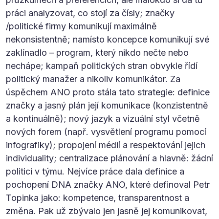
práci analyzovat, co stojí za čísly; značky
/politické firmy komunikují maximálně
nekonsistentně; namísto koncepce komunikují své
zaklínadlo – program, který nikdo nečte nebo
nechápe; kampaň politických stran obvykle řídí
politický manažer a nikoliv komunikátor. Za
úspěchem ANO proto stála tato strategie: definice
značky a jasný plán její komunikace (konzistentně
a kontinuálně); nový jazyk a vizuální styl včetně
nových forem (např. vysvětlení programu pomocí
infografiky); propojení médií a respektování jejich
individuality; centralizace plánování a hlavně: žádní
politici v týmu. Nejvíce práce dala definice a
pochopení DNA značky ANO, které definoval Petr
Topinka jako: kompetence, transparentnost a
změna. Pak už zbývalo jen jasně jej komunikovat,