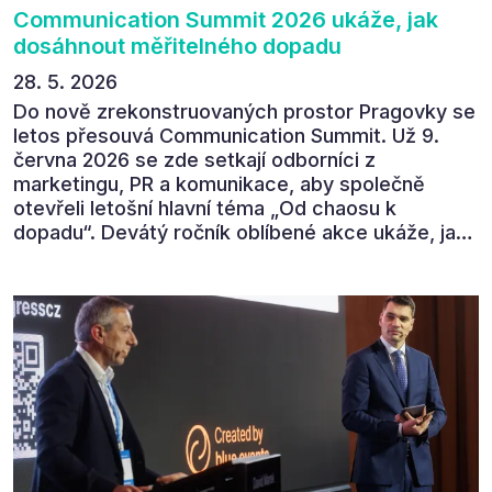
Communication Summit 2026 ukáže, jak
dosáhnout měřitelného dopadu
28. 5. 2026
Do nově zrekonstruovaných prostor Pragovky se
letos přesouvá Communication Summit. Už 9.
června 2026 se zde setkají odborníci z
marketingu, PR a komunikace, aby společně
otevřeli letošní hlavní téma „Od chaosu k
dopadu“. Devátý ročník oblíbené akce ukáže, jak
v dnešním přehlceném prostředí vytvářet
komunikaci s měřitelným dopadem.