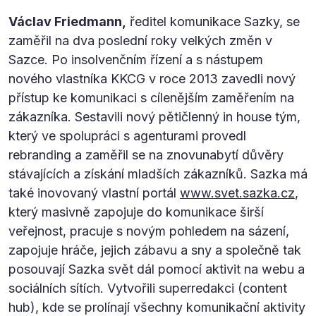
Václav Friedmann,
ředitel komunikace Sazky, se
zaměřil na dva poslední roky velkých změn v
Sazce. Po insolvenčním řízení a s nástupem
nového vlastníka KKCG v roce 2013 zavedli nový
přístup ke komunikaci s cílenějším zaměřením na
zákazníka. Sestavili nový pětičlenný in house tým,
který ve spolupráci s agenturami provedl
rebranding a zaměřil se na znovunabytí důvěry
stávajících a získání mladších zákazníků. Sazka má
také inovovaný vlastní portál
www.svet.sazka.cz
,
který masivně zapojuje do komunikace širší
veřejnost, pracuje s novým pohledem na sázení,
zapojuje hráče, jejich zábavu a sny a společně tak
posouvají Sazka svět dál pomocí aktivit na webu a
sociálních sítích. Vytvořili superredakci (content
hub), kde se prolínají všechny komunikační aktivity