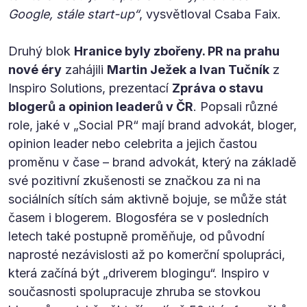
Google, stále start-up“
, vysvětloval Csaba Faix.
Druhý blok
Hranice byly zbořeny. PR na prahu
nové éry
zahájili
Martin Ježek a Ivan Tučník
z
Inspiro Solutions, prezentací
Zpráva o stavu
blogerů a opinion leaderů v ČR
. Popsali různé
role, jaké v „Social PR“ mají brand advokát, bloger,
opinion leader nebo celebrita a jejich častou
proměnu v čase – brand advokát, který na základě
své pozitivní zkušenosti se značkou za ni na
sociálních sítích sám aktivně bojuje, se může stát
časem i blogerem. Blogosféra se v posledních
letech také postupně proměňuje, od původní
naprosté nezávislosti až po komerční spolupráci,
která začíná být „driverem blogingu“. Inspiro v
současnosti spolupracuje zhruba se stovkou