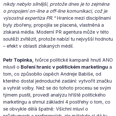
nikdy nebylo silnější, protože dnes je to zejména
o propojení on-line a off-line komunikaci, což je
výsostná expertíza PR.“
Hranice mezi disciplinami
byly zbořeny, propojila se placená, vlastněná a
získaná média. Moderní PR agentura může v této
soutěži zvítězit, protože nabízí tu nejvyšší hodnotu
– efekt v oblasti získaných médií.
Petr Topinka,
tvůrce politické kampaně hnutí ANO
mluvil o
Boření hranic v politickém marketingu
a
tom, co způsobilo úspěch Andreje Babiše, od
kterého dostal jednoduché zadání: vytvořit značku
a vyhrát volby. Než se do tohoto procesu se svým
týmem pustil, provedl analýzu hřiště politického
marketingu a shrnul základní 4 postřehy o tom, co
se obvykle dělá špatně: Všichni mluví o
průzkumech a preferencích, ale málokdo si dá tu