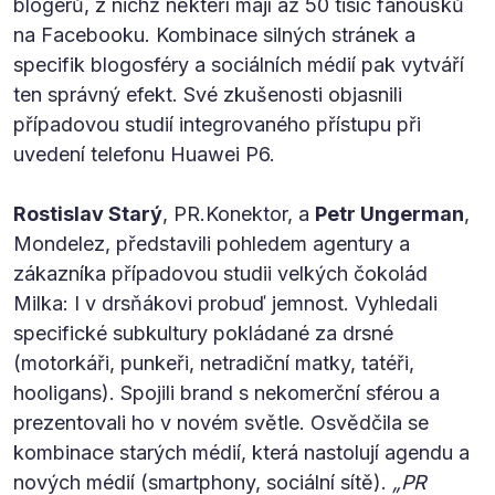
blogerů, z nichž někteří mají až 50 tisíc fanoušků
na Facebooku. Kombinace silných stránek a
specifik blogosféry a sociálních médií pak vytváří
ten správný efekt. Své zkušenosti objasnili
případovou studií integrovaného přístupu při
uvedení telefonu Huawei P6.
Rostislav Starý
, PR.Konektor, a
Petr Ungerman
,
Mondelez, představili pohledem agentury a
zákazníka případovou studii velkých čokolád
Milka: I v drsňákovi probuď jemnost. Vyhledali
specifické subkultury pokládané za drsné
(motorkáři, punkeři, netradiční matky, tatéři,
hooligans). Spojili brand s nekomerční sférou a
prezentovali ho v novém světle. Osvědčila se
kombinace starých médií, která nastolují agendu a
nových médií (smartphony, sociální sítě).
„PR