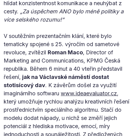
hlídat konzistentnost komunikace a neuhýbat z
cesty.
„Za úspěchem ANO bylo méně politiky a
více selského rozumu!“
V soutěžním prezentačním klání, které bylo
tematicky spojené s 25. výročím od sametové
revoluce, zvítězil
Roman Maco
, Director of
Marketing and Communications, KPMG Česká
republika. Během 6 minut a 40 vteřin představil
řešení,
jak na Václavské náměstí dostat
stotisícový dav
. K závěrům došel za využití
imaginárního softwaru
www.ideaevaluator.cz
,
který umožňuje rychlou analýzu kreativních řešení
prostřednictvím speciálního algoritmu. Stačí do
modelu dodat nápady, u nichž se změří jejich
potenciál z hlediska motivace, emocí, míry
jednoduchosti a sounáležitosti. Z předložených