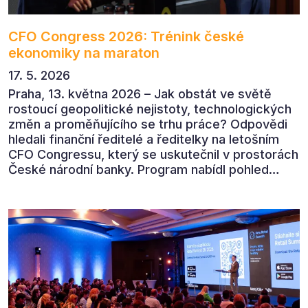
CFO Congress 2026: Trénink české
ekonomiky na maraton
17. 5. 2026
Praha, 13. května 2026 – Jak obstát ve světě
rostoucí geopolitické nejistoty, technologických
změn a proměňujícího se trhu práce? Odpovědi
hledali finanční ředitelé a ředitelky na letošním
CFO Congressu, který se uskutečnil v prostorách
České národní banky. Program nabídl pohled
předních ekonomů, podnikatelů i lídrů českého
byznysu na ekonomický vývoj, umělou inteligenci,
automatizaci, leadership i budoucnost role CFO.