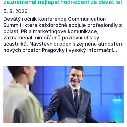
zaznamenal nejlepší hodnocení za devět let
5. 8. 2026
Devátý ročník konference Communication
Summit, která každoročně spojuje profesionály z
oblasti PR a marketingové komunikace,
zaznamenal mimořádně pozitivní ohlasy
účastníků. Návštěvníci ocenili zejména atmosféru
nových prostor Pragovky i vysoký informační
přínos programu. Celkem 90 % respondentů v
následném průzkumu uvedlo, že se plánuje
zúčastnit i příštího ročníku. „Příjemná konference,
výborný program, hezké prostory, Daniel Stach
absolutně nejlepší moderátor!!!“ Tak shrnul
Communication Summit jeden z 330 účastníků ve
své zpětné vazbě. Ta potvrdila, co bylo slyšet i
cítit po celý 9. červen v Pragovce – že ročník s
tématem „Od chaosu k dopadu“ se skutečně
povedl.