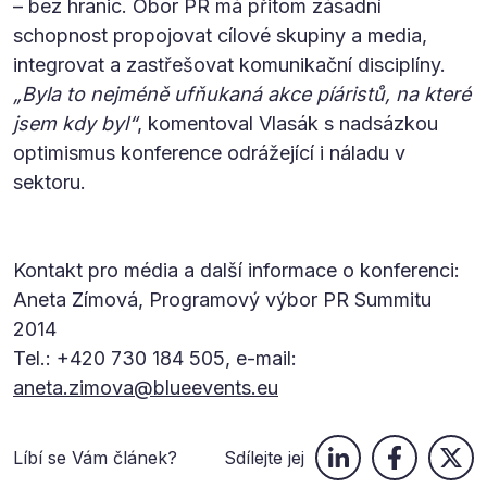
– bez hranic. Obor PR má přitom zásadní
schopnost propojovat cílové skupiny a media,
integrovat a zastřešovat komunikační disciplíny.
„Byla to nejméně ufňukaná akce píáristů, na které
jsem kdy byl“
, komentoval Vlasák s nadsázkou
optimismus konference odrážející i náladu v
sektoru.
Kontakt pro média a další informace o konferenci:
Aneta Zímová, Programový výbor PR Summitu
2014
Tel.: +420 730 184 505, e-mail:
aneta.zimova@blueevents.eu
Líbí se Vám článek?
Sdílejte jej