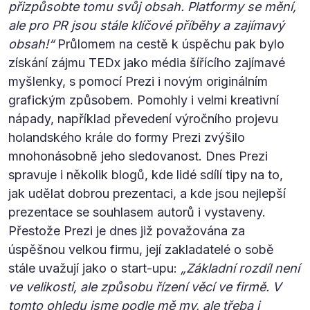
přizpůsobte tomu svůj obsah. Platformy se mění,
ale pro PR jsou stále klíčové příběhy a zajímavý
obsah!“
Průlomem na cestě k úspěchu pak bylo
získání zájmu TEDx jako média šířícího zajímavé
myšlenky, s pomocí Prezi i novým originálním
grafickým způsobem. Pomohly i velmi kreativní
nápady, například převedení výročního projevu
holandského krále do formy Prezi zvýšilo
mnohonásobně jeho sledovanost. Dnes Prezi
spravuje i několik blogů, kde lidé sdílí tipy na to,
jak udělat dobrou prezentaci, a kde jsou nejlepší
prezentace se souhlasem autorů i vystaveny.
Přestože Prezi je dnes již považována za
úspěšnou velkou firmu, její zakladatelé o sobě
stále uvažují jako o start-upu:
„Základní rozdíl není
ve velikosti, ale způsobu řízení věcí ve firmě. V
tomto ohledu jsme podle mě my, ale třeba i