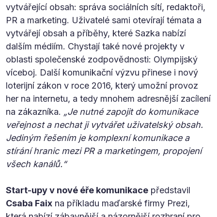
vytvářející obsah: správa sociálních sítí, redaktoři,
PR a marketing. Uživatelé sami otevírají témata a
vytvářejí obsah a příběhy, které Sazka nabízí
dalším médiím. Chystají také nové projekty v
oblasti společenské zodpovědnosti: Olympijský
víceboj. Další komunikační výzvu přinese i nový
loterijní zákon v roce 2016, který umožní provoz
her na internetu, a tedy mnohem adresnější zacílení
na zákazníka.
„Je nutné zapojit do komunikace
veřejnost a nechat ji vytvářet uživatelský obsah.
Jediným řešením je komplexní komunikace a
stírání hranic mezi PR a marketingem, propojení
všech kanálů.“
Start-upy v nové éře komunikace
představil
Csaba Faix
na příkladu maďarské firmy Prezi,
která nabízí zábavnější a názornější rozhraní pro