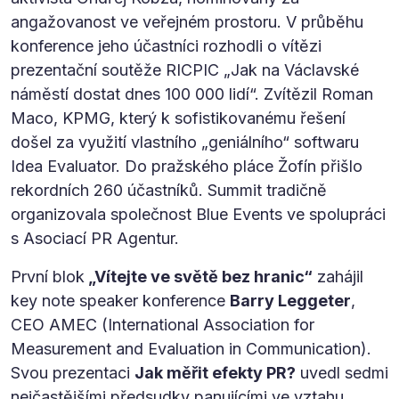
angažovanost ve veřejném prostoru. V průběhu
konference jeho účastníci rozhodli o vítězi
prezentační soutěže RICPIC „Jak na Václavské
náměstí dostat dnes 100 000 lidí“. Zvítězil Roman
Maco, KPMG, který k sofistikovanému řešení
došel za využití vlastního „geniálního“ softwaru
Idea Evaluator. Do pražského pláce Žofín přišlo
rekordních 260 účastníků. Summit tradičně
organizovala společnost Blue Events ve spolupráci
s Asociací PR Agentur.
První blok
„Vítejte ve světě bez hranic“
zahájil
key note speaker konference
Barry Leggeter
,
CEO AMEC (International Association for
Measurement and Evaluation in Communication).
Svou prezentaci
Jak měřit efekty PR?
uvedl sedmi
nejčastějšími předsudky panujícími ve vztahu