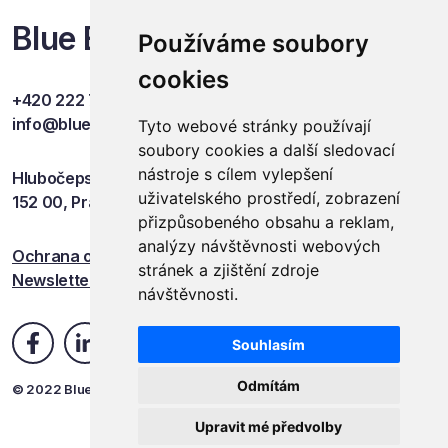
Blue Events
Používáme soubory
cookies
+420 222 749 841
info@blueevents.eu
Tyto webové stránky používají
soubory cookies a další sledovací
nástroje s cílem vylepšení
Hlubočepská 701/38c
uživatelského prostředí, zobrazení
152 00, Praha 5
přizpůsobeného obsahu a reklam,
analýzy návštěvnosti webových
Ochrana osobních údajů
stránek a zjištění zdroje
Newsletter
návštěvnosti.
Souhlasím
Odmítám
© 2022 Blue Events
Upravit mé předvolby