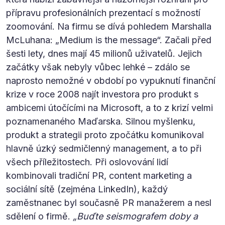
přípravu profesionálních prezentací s možností
zoomování. Na firmu se dívá pohledem Marshalla
McLuhana: „Medium is the message“. Začali před
šesti lety, dnes mají 45 milionů uživatelů. Jejich
začátky však nebyly vůbec lehké – zdálo se
naprosto nemožné v období po vypuknutí finanční
krize v roce 2008 najít investora pro produkt s
ambicemi útočícími na Microsoft, a to z krizí velmi
poznamenaného Maďarska. Silnou myšlenku,
produkt a strategii proto zpočátku komunikoval
hlavně úzký sedmičlenný management, a to při
všech příležitostech. Při oslovování lidí
kombinovali tradiční PR, content marketing a
sociální sítě (zejména LinkedIn), každý
zaměstnanec byl současně PR manažerem a nesl
sdělení o firmě.
„Buďte seismografem doby a