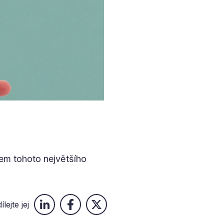
mem tohoto největšího
ílejte jej