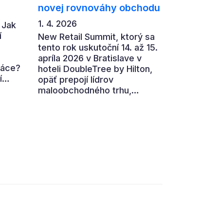
novej rovnováhy obchodu
1. 4. 2026
 Jak
í
New Retail Summit, ktorý sa
tento rok uskutoční 14. až 15.
apríla 2026 v Bratislave v
ráce?
hoteli DoubleTree by Hilton,
í
opäť prepojí lídrov
maloobchodného trhu,
,
výrobcov, technologické
firmy aj ďalších partnerov z
ní
retailového ekosystému.
ohled
Hlavnou témou 7. ročníka je
„nová rovnováha obchodu“.
ého
,
 i