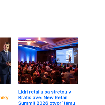
Lídri retailu sa stretnú v
miky
Bratislave: New Retail
Summit 2026 otvorí tému