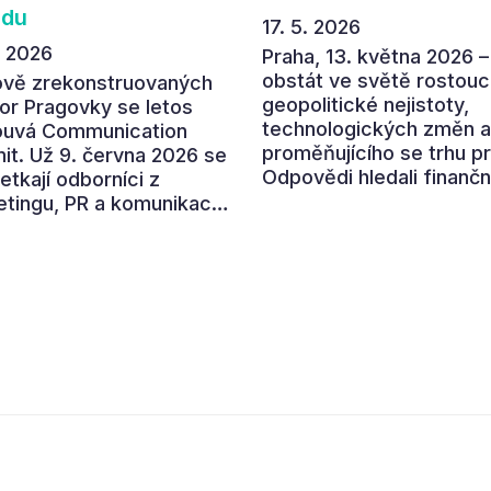
adu
17. 5. 2026
. 2026
Praha, 13. května 2026 –
obstát ve světě rostouc
ově zrekonstruovaných
geopolitické nejistoty,
or Pragovky se letos
technologických změn a
ouvá Communication
proměňujícího se trhu p
t. Už 9. června 2026 se
Odpovědi hledali finančn
etkají odborníci z
ředitelé a ředitelky na
tingu, PR a komunikace,
letošním CFO Congressu
polečně otevřeli letošní
který se uskutečnil v
í téma „Od chaosu k
prostorách České národ
u“. Devátý ročník
banky. Program nabídl p
ené akce ukáže, jak v
předních ekonomů,
ním přehlceném
podnikatelů i lídrů česk
ředí vytvářet
byznysu na ekonomický
ikaci s měřitelným
vývoj, umělou inteligenci
dem.
automatizaci, leadership
budoucnost role CFO.