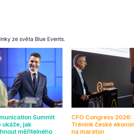
vinky ze světa Blue Events.
unication Summit
CFO Congress 2026:
 ukáže, jak
Trénink české ekono
hnout měřitelného
na maraton