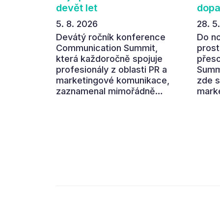
devět let
dop
5. 8. 2026
28. 5
Devátý ročník konference
Do n
Communication Summit,
prost
která každoročně spojuje
přes
profesionály z oblasti PR a
Summi
marketingové komunikace,
zde s
zaznamenal mimořádně
marke
pozitivní ohlasy účastníků.
aby s
Návštěvníci ocenili zejména
hlavn
atmosféru nových prostor
dopad
Pragovky i vysoký informační
oblíb
přínos programu. Celkem 90
dneš
% respondentů v následném
prost
průzkumu uvedlo, že se
komun
plánuje zúčastnit i příštího
dopa
ročníku. „Příjemná
konference, výborný
program, hezké prostory,