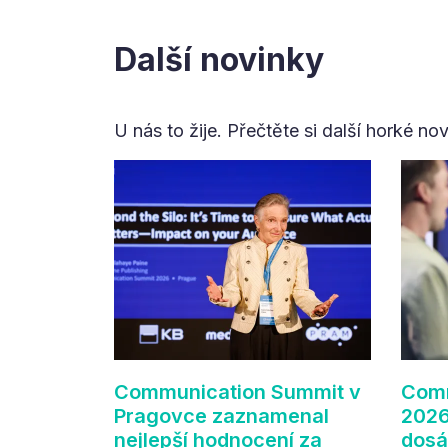
Další novinky
U nás to žije. Přečtěte si další horké no
Communication Summit v
Comm
Pragovce zaznamenal
2026
nejlepší hodnocení za
dosá