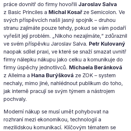
práce dovnitř do firmy hovořili
Jaroslav Salva
z Basic Princiles a
Michal Kosař
ze Semicolon. Ve
svých příspěvcích našli jasný spojník – druhou
stranu zajímáte pouze tehdy, pokud se vám podaří
vyřešit její problém. „Nikoho nezajímáte,“ zdůraznil
ve svém příspěvku Jaroslav Salva.
Petr Kulovaný
naopak sdílel praxi, ve které se snaží smazat uvnitř
firmy nálepku nákupu jako celku a komunikuje do
firmy úspěchy jednotlivců.
Michaela Beránková
z Alleima a
Hana Burýšková
ze ZOK – system
nechaly, mimo jiné, nahlédnout publikum do toho,
jak interně pracují se svým týmem a nástrojem
pochvaly.
Moderní nákup se musí umět pohybovat na
rozhraní mezi ekonomikou, technologií a
mezilidskou komunikací. Klíčovým tématem se