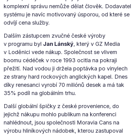
komplexní správu nemůže dělat člověk. Dodavatel
systému je navíc motivovaný úsporou, od které se
odvíjí cena služby.
Dalším zástupcem zvučné české výroby
v programu byl
Jan Lánský
, který v GZ Media
v Loděnici vede nákup. Společnost se vlivem
boomu cédéček v roce 1993 ocitla na pokraji
přežití. Nad vodou ji držela poptávka po vinylech
ze strany hard rockových anglických kapel. Dnes
díky renesanci vyrobí 70 miliónů desek a má tak
35% podíl na globálním trhu.
Další globální špičky z české provenience, do
jejichž nákupu mohlo publikum na konferenci
nahlédnout, jsou společnosti Moravia Cans na
výrobu hliníkových nádobek, kterou zastupoval