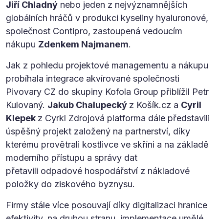
Jiří Chladný
nebo jeden z nejvýznamnějších
globálních hráčů v produkci kyseliny hyaluronové,
společnost Contipro, zastoupená vedoucím
nákupu
Zdenkem Najmanem
.
Jak z pohledu projektové managementu a nákupu
probíhala integrace akvírované společnosti
Pivovary CZ do skupiny Kofola Group přiblížil Petr
Kulovaný.
Jakub Chalupecký
z Košík.cz a
Cyril
Klepek
z Cyrkl Zdrojová platforma dále představili
úspěšný projekt založený na partnerství, díky
kterému provětrali kostlivce ve skříni a na základě
moderního přístupu a správy dat
přetavili odpadové hospodářství z nákladové
položky do ziskového byznysu.
Firmy stále více posouvají díky digitalizaci hranice
efektivity, na druhou stranu, implementace umělé