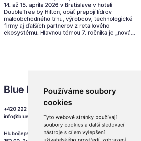
14. až 15. apríla 2026 v Bratislave v hoteli
DoubleTree by Hilton, opäť prepojí lídrov
maloobchodného trhu, výrobcov, technologické
firmy aj ďalších partnerov z retailového
ekosystému. Hlavnou témou 7. ročníka je „nová
rovnováha obchodu“.
Blue Events
Používáme soubory
cookies
+420 222 749 841
info@blueevents.eu
Tyto webové stránky používají
soubory cookies a další sledovací
nástroje s cílem vylepšení
Hlubočepská 701/38c
uživatelského prostředí, zobrazení