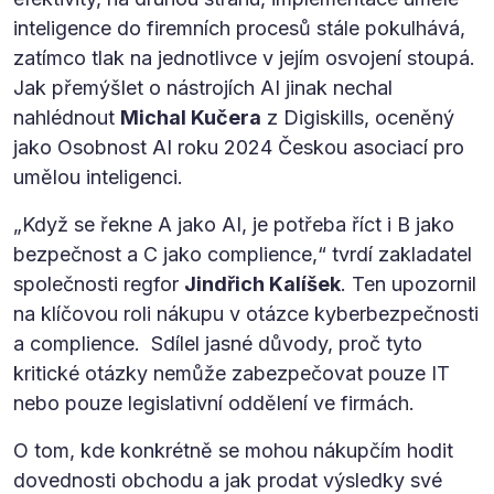
inteligence do firemních procesů stále pokulhává,
zatímco tlak na jednotlivce v jejím osvojení stoupá.
Jak přemýšlet o nástrojích AI jinak nechal
nahlédnout
Michal Kučera
z Digiskills, oceněný
jako Osobnost AI roku 2024 Českou asociací pro
umělou inteligenci.
„Když se řekne A jako AI, je potřeba říct i B jako
bezpečnost a C jako complience,“ tvrdí zakladatel
společnosti regfor
Jindřich Kalíšek
. Ten upozornil
na klíčovou roli nákupu v otázce kyberbezpečnosti
a complience. Sdílel jasné důvody, proč tyto
kritické otázky nemůže zabezpečovat pouze IT
nebo pouze legislativní oddělení ve firmách.
O tom, kde konkrétně se mohou nákupčím hodit
dovednosti obchodu a jak prodat výsledky své