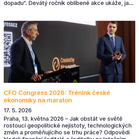
dopadu“. Devátý ročník oblíbené akce ukáže, jak
v dnešním přehlceném prostředí vytvářet
komunikaci s měřitelným dopadem.
CFO Congress 2026: Trénink české
ekonomiky na maraton
17. 5. 2026
Praha, 13. května 2026 – Jak obstát ve světě
rostoucí geopolitické nejistoty, technologických
změn a proměňujícího se trhu práce? Odpovědi