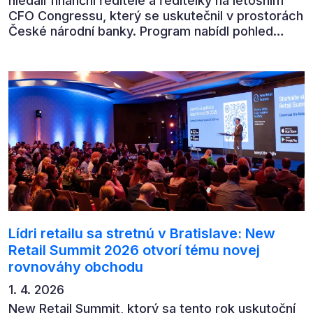
hledali finanční ředitelé a ředitelky na letošním
CFO Congressu, který se uskutečnil v prostorách
České národní banky. Program nabídl pohled
předních ekonomů, podnikatelů i lídrů českého
byznysu na ekonomický vývoj, umělou inteligenci,
automatizaci, leadership i budoucnost role CFO.
Lídri retailu sa stretnú v Bratislave: New
Retail Summit 2026 otvorí tému novej
rovnováhy obchodu
1. 4. 2026
New Retail Summit, ktorý sa tento rok uskutoční