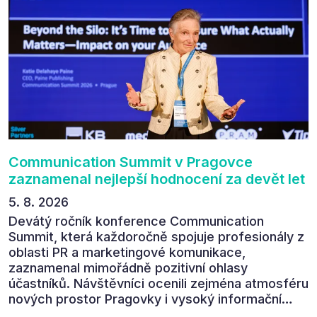
Communication Summit v Pragovce
zaznamenal nejlepší hodnocení za devět let
5. 8. 2026
Devátý ročník konference Communication
Summit, která každoročně spojuje profesionály z
oblasti PR a marketingové komunikace,
zaznamenal mimořádně pozitivní ohlasy
účastníků. Návštěvníci ocenili zejména atmosféru
nových prostor Pragovky i vysoký informační
přínos programu. Celkem 90 % respondentů v