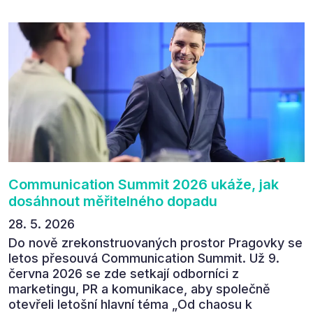
následném průzkumu uvedlo, že se plánuje
zúčastnit i příštího ročníku. „Příjemná konference,
výborný program, hezké prostory, Daniel Stach
absolutně nejlepší moderátor!!!“ Tak shrnul
Communication Summit jeden z 330 účastníků ve
své zpětné vazbě. Ta potvrdila, co bylo slyšet i
cítit po celý 9. červen v Pragovce – že ročník s
tématem „Od chaosu k dopadu“ se skutečně
povedl.
Communication Summit 2026 ukáže, jak
dosáhnout měřitelného dopadu
28. 5. 2026
Do nově zrekonstruovaných prostor Pragovky se
letos přesouvá Communication Summit. Už 9.
června 2026 se zde setkají odborníci z
marketingu, PR a komunikace, aby společně
otevřeli letošní hlavní téma „Od chaosu k